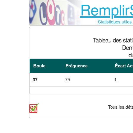
RemplirS
Statistiques utiles
Tableau des stat
Dern
d
Boule
Fréquence
Écart Ac
37
79
1
Tous les déta