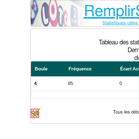
RemplirS
Statistiques utiles
Tableau des sta
Dern
d
Boule
Fréquence
Écart Ac
4
85
0
Tous les déta