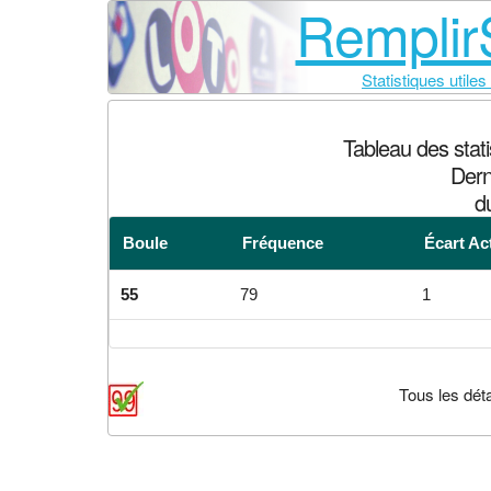
RemplirS
Statistiques utiles
Tableau des stat
Dern
d
Boule
Fréquence
Écart Ac
55
79
1
Tous les déta