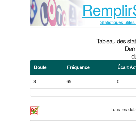
RemplirS
Statistiques utiles
Tableau des sta
Dern
d
Boule
Fréquence
Écart Ac
8
69
0
Tous les déta