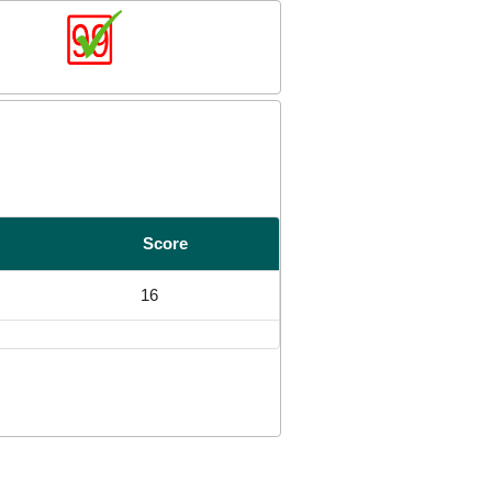
Score
16