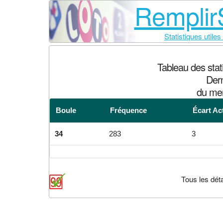
RemplirS
Statistiques utiles
Tableau des sta
Dern
du mer
Boule
Fréquence
Écart Ac
34
283
3
Tous les déta