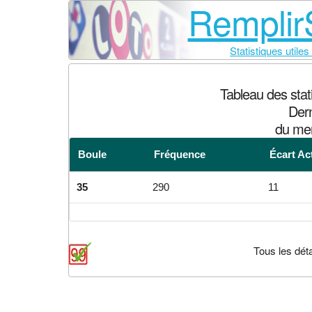
RemplirS
Statistiques utiles
Tableau des sta
Dern
du mer
Boule
Fréquence
Écart Ac
35
290
11
Tous les déta