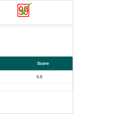
Score
6.8