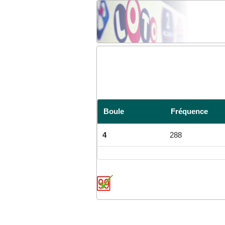
Boule
Fréquence
4
288