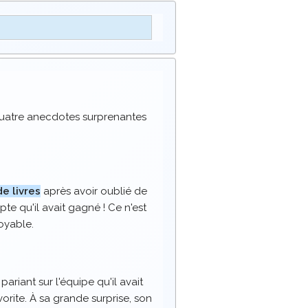
i quatre anecdotes surprenantes
de livres
après avoir oublié de
pte qu'il avait gagné ! Ce n'est
oyable.
ariant sur l'équipe qu'il avait
vorite. À sa grande surprise, son