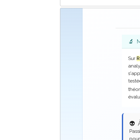
🔬
M
Sur
R
analy
s'ap
testé
théo
évalu
👽
Pass
pour