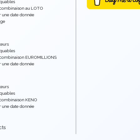
quables
e combinaison au LOTO
ur une date donnée
age
teurs
quables
e combinaison EUROMILLIONS
ur une date donnée
teurs
quables
e combinaison KENO
ur une date donnée
cts