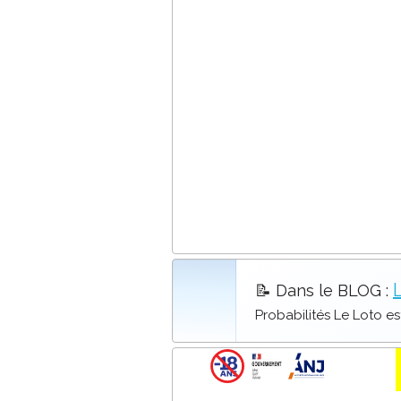
L
📝 Dans le BLOG :
Probabilités Le Loto e