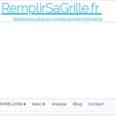
RemplirSaGrille.fr
Statistiques utiles et conseils de mise intelligente.
ROMILLIONS ▾
Keno ▾
Analyse
Blog
Contact