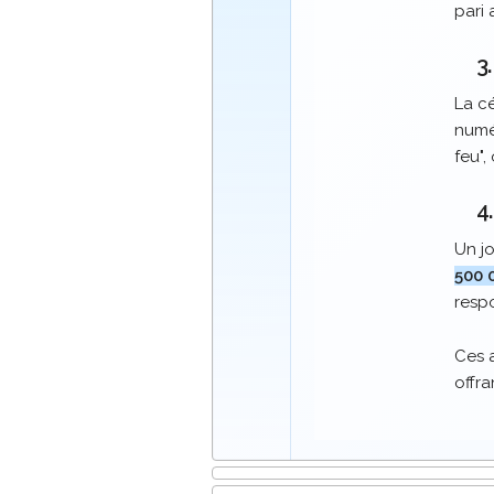
pari
3
La cé
num
feu"
4
Un jo
500 
respo
Ces a
offra