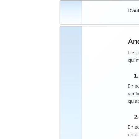
D'aut
Ane
Les j
qui m
1
En 2
vérif
qu'a
2
En 2
chois