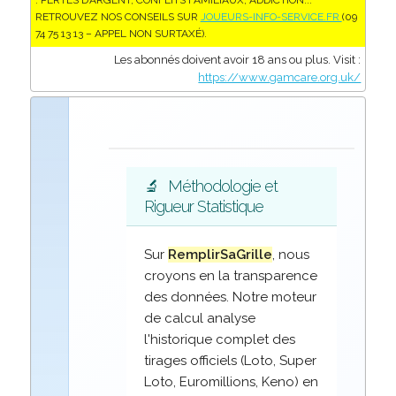
: PERTES D’ARGENT, CONFLITS FAMILIAUX, ADDICTION...
RETROUVEZ NOS CONSEILS SUR
JOUEURS-INFO-SERVICE.FR
(09
74 75 13 13 – APPEL NON SURTAXÉ).
Les abonnés doivent avoir 18 ans ou plus. Visit :
https://www.gamcare.org.uk/
🔬
Méthodologie et
Rigueur Statistique
Sur
RemplirSaGrille
, nous
croyons en la transparence
des données. Notre moteur
de calcul analyse
l'historique complet des
tirages officiels (Loto, Super
Loto, Euromillions, Keno) en