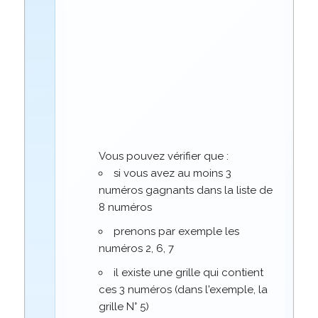
					Grille N°1 : 1, 2, 3, 4, 6

					Grille N°2 : 2, 3, 4, 5, 7

					Grille N°3 : 3, 4, 5, 6, 8

					Grille N°4 : 1, 4, 5, 6, 7

					Grille N°5 : 2, 5, 6, 7, 8

					Grille N°6 : 1, 3, 6, 7, 8

					Grille N°7 : 1, 2, 4, 7, 8

					Grille N°8 : 1, 2, 3, 5, 8

Vous pouvez vérifier que :
si vous avez au moins 3
numéros gagnants dans la liste de
8 numéros
prenons par exemple les
numéros 2, 6, 7
il existe une grille qui contient
ces 3 numéros (dans l'exemple, la
grille N° 5)