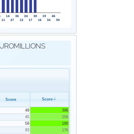
6
14
36
24
30
19
46
11
27
12
17
16
34
50
s EUROMILLIONS
Score
Score
49
396
45
256
58
180
83
176