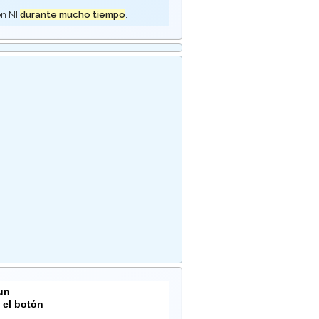
ón NI
durante mucho tiempo
.
 un
 el botón