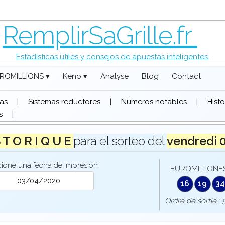
RemplirSaGrille.fr
Estadísticas útiles y consejos de apuestas inteligentes.
ROMILLIONS ▾
Keno ▾
Analyse
Blog
Contact
das
|
Sistemas reductores
|
Números notables
|
Hist
s
|
S T O R I Q U E
para el sorteo del
vendredi 
cione una fecha de impresión
EUROMILLONES 
16
19
34
Ordre de sorti