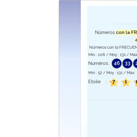
Números
con la F
Números con la FRECUENC
Min :
106
/ Moy :
131
/ Max
46
33
Numéros :
Min :
52
/ Moy :
131
/ Max 
7
1
Etoile :