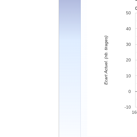
50
40
Ecart Actuel. (nb. tirages)
30
20
10
0
-10
16