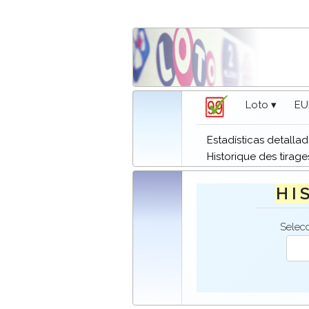
Loto ▾
EU
Estadísticas detalla
Historique des tirage
H I 
Selec