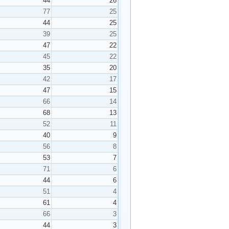
44
26
77
25
44
25
39
25
47
22
45
22
35
20
42
17
47
15
66
14
68
13
52
11
40
9
56
8
53
7
71
6
44
6
51
4
61
4
66
3
44
3