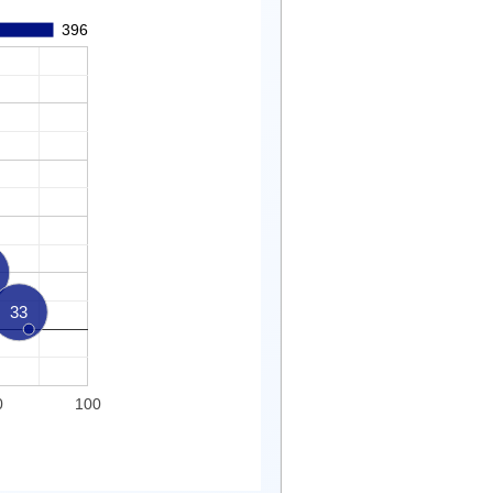
396
33
0
100