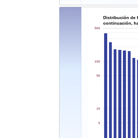
Distribución de 
continuación, ha
500
100
50
10
5