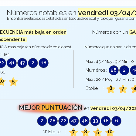
Números notables en
vendredi 03/04/
Encontrará estadísticas detalladas en los cuadros azul y rojo que figuran a con
RECUENCIA más baja en orden
Números con un
GA
ascendente.
IA más baja (en número de ediciones).
Números que no han sido em
 :
154
Max :
45
/ Moy :
9
/ Min :
0
22
41
47
2
18
28
2
4
Numéros :
:
81
Max :
20
/ Moy :
6
/ Min :
0
10
5
8
7
Etoile :
MEJOR PUNTUACIÓN
en
vendredi 03/04/20
2
28
22
47
48
33
18
6
7
8
5
10
N° Etoile :