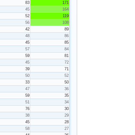
83
171
45
164
52
119
56
108
42
89
48
86
45
85
57
84
59
81
45
72
39
71
50
52
33
50
47
36
59
35
51
34
76
30
38
29
45
28
58
27