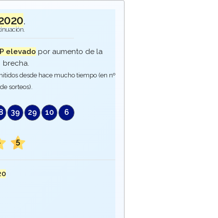
2020
.
tinuación.
P elevado
por aumento de la
brecha.
itidos desde hace mucho tiempo (en nº
de sorteos).
8
39
29
10
6
4
5
20