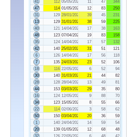
41
112
05/05/2020
11
47
344
47
114
01/05/2020
12
83
250
31
129
28/01/2020
39
45
231
13
129
31/01/2020
38
59
225
40
121
14/04/2020
17
38
163
48
123
07/04/2020
19
83
158
35
124
14/04/2020
17
57
132
42
140
25/02/2020
31
51
121
6
126
14/04/2020
17
56
118
7
135
24/03/2020
23
52
106
18
116
22/05/2020
6
52
94
30
140
31/03/2020
21
44
82
28
128
28/04/2020
13
49
81
44
153
03/03/2020
29
35
80
16
124
12/05/2020
9
88
70
34
123
15/05/2020
8
55
66
22
114
02/06/2020
3
58
62
50
150
03/04/2020
20
36
59
1
140
24/04/2020
14
59
54
20
139
01/05/2020
12
68
48
32
126
22/05/2020
6
48
42