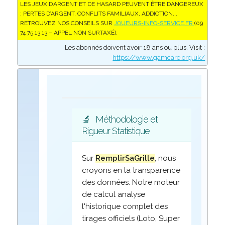
LES JEUX D’ARGENT ET DE HASARD PEUVENT ÊTRE DANGEREUX
: PERTES D’ARGENT, CONFLITS FAMILIAUX, ADDICTION...
RETROUVEZ NOS CONSEILS SUR
JOUEURS-INFO-SERVICE.FR
(09
74 75 13 13 – APPEL NON SURTAXÉ).
Les abonnés doivent avoir 18 ans ou plus. Visit :
https://www.gamcare.org.uk/
🔬
Méthodologie et
Rigueur Statistique
Sur
RemplirSaGrille
, nous
croyons en la transparence
des données. Notre moteur
de calcul analyse
l'historique complet des
tirages officiels (Loto, Super