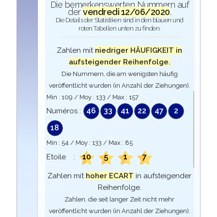
Die bemerkenswerten Nummern auf
der
vendredi 12/06/2020
.
Die Details der Statistiken sind in den blauen und
roten Tabellen unten zu finden.
Zahlen mit
niedriger HÄUFIGKEIT in
aufsteigender Reihenfolge.
Die Nummern, die am wenigsten häufig
veröffentlicht wurden (in Anzahl der Ziehungen).
Min :
109
/ Moy :
133
/ Max :
157
46
33
41
22
47
2
Numéros :
18
Min :
54
/ Moy :
133
/ Max :
85
10
5
1
7
Etoile :
Zahlen mit
hoher ECART
in aufsteigender
Reihenfolge.
Zahlen, die seit langer Zeit nicht mehr
veröffentlicht wurden (in Anzahl der Ziehungen).