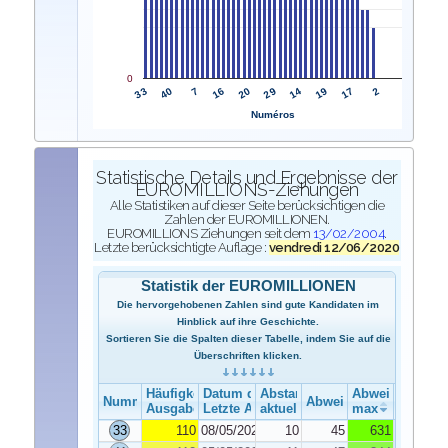
0
33
29
40
14
7
19
16
17
20
2
Numéros
Statistische Details und Ergebnisse der
EUROMILLIONS-Ziehungen
Alle Statistiken auf dieser Seite berücksichtigen die
Zahlen der EUROMILLIONEN.
EUROMILLIONS Ziehungen seit dem
13/02/2004
.
Letzte berücksichtigte Auflage :
vendredi 12/06/2020
Statistik der EUROMILLIONEN
Die hervorgehobenen Zahlen sind gute Kandidaten im
Hinblick auf ihre Geschichte.
Sortieren Sie die Spalten dieser Tabelle, indem Sie auf die
Überschriften klicken.
Häufigkeit der Ausgabe
Datum der Ausgabe
Abstand
Abweichung
Nummer
Abweichung
Ausgabe
Letzte Ausgabe
aktuelle
max
33
110
08/05/2020
10
45
631