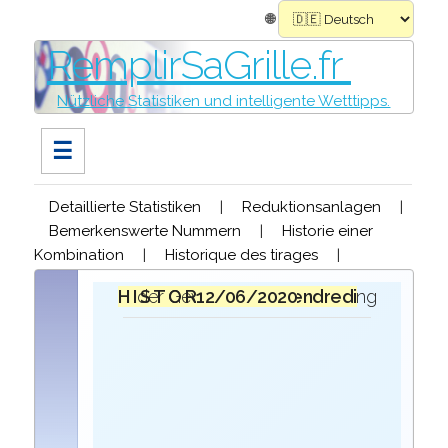
🌐
RemplirSaGrille.fr
Nützliche Statistiken und intelligente Wetttipps.
☰
Detaillierte Statistiken
|
Reduktionsanlagen
|
Bemerkenswerte Nummern
|
Historie einer
Kombination
|
Historique des tirages
|
H I S T O R I Q U E
bei der Ziehung der Gewinner des
vendredi 12/06/2020