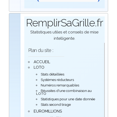
RemplirSaGrille.fr
Statistiques utiles et conseils de mise
intelligente.
Plan du site :
ACCUEIL
LOTO
Stats détaillées
Systèmes réducteurs
Numéros remarquables
Réussites d'une combinaison au
LOTO
Statistiques pour une date donnée
Stats second tirage
EUROMILLIONS