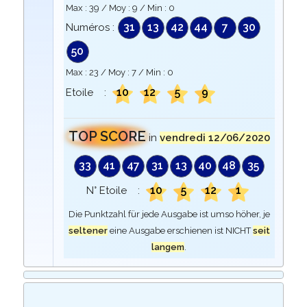
Max :
39
/ Moy :
9
/ Min :
0
31
13
42
44
7
30
Numéros :
50
Max :
23
/ Moy :
7
/ Min :
0
10
12
5
9
Etoile :
TOP SCORE
in
vendredi 12/06/2020
33
41
47
31
13
40
48
35
10
5
12
1
N° Etoile :
Die Punktzahl für jede Ausgabe ist umso höher, je
seltener
eine Ausgabe erschienen ist NICHT
seit
langem
.