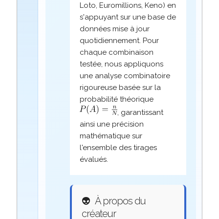
Loto, Euromillions, Keno) en
s'appuyant sur une base de
données mise à jour
quotidiennement. Pour
chaque combinaison
testée, nous appliquons
une analyse combinatoire
rigoureuse basée sur la
probabilité théorique
, garantissant
ainsi une précision
mathématique sur
l'ensemble des tirages
évalués.
👽
À propos du
créateur