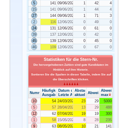
5
141
09/06/2020
1
42
4
15
141
09/06/2020
1
44
4
27
144
09/06/2020
1
71
3
2
116
12/06/2020
0
49
0
24
131
12/06/2020
0
61
0
39
137
12/06/2020
0
42
0
45
139
12/06/2020
0
45
0
46
109
12/06/2020
0
67
0
Statistiken für die Stern-Nr.
Die hervorgehobenen Zahlen sind gute Kandidaten im
Hinblick auf ihre Historie.
Sortieren Sie die Spalten in dieser Tabelle, indem Sie auf
die Überschriften klicken.
Häufigkeit der Ausgabe
Datum der Ausgabe
Abstand
Abweichung
Nummer
Abweichung
Ausgabe
Letzte Ausgabe
aktuelle
max
10
54
24/03/2020
23
29
5000
5
57
28/04/2020
13
29
488
12
62
07/04/2020
19
19
300
1
58
15/05/2020
8
28
235
9
63
08/05/2020
10
21
141