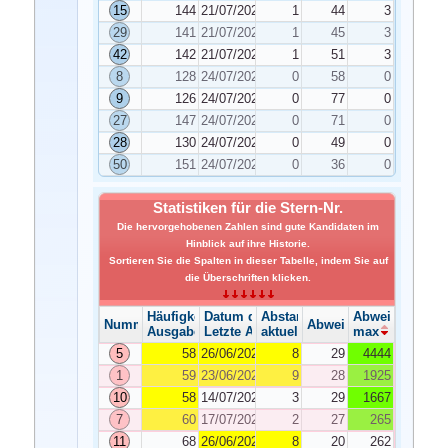
15
144
21/07/2020
1
44
3
29
141
21/07/2020
1
45
3
42
142
21/07/2020
1
51
3
8
128
24/07/2020
0
58
0
9
126
24/07/2020
0
77
0
27
147
24/07/2020
0
71
0
28
130
24/07/2020
0
49
0
50
151
24/07/2020
0
36
0
Statistiken für die Stern-Nr.
Die hervorgehobenen Zahlen sind gute Kandidaten im
Hinblick auf ihre Historie.
Sortieren Sie die Spalten in dieser Tabelle, indem Sie auf
die Überschriften klicken.
Häufigkeit der Ausgabe
Datum der Ausgabe
Abstand
Abweichung
Nummer
Abweichung
Ausgabe
Letzte Ausgabe
aktuelle
max
5
58
26/06/2020
8
29
4444
1
59
23/06/2020
9
28
1925
10
58
14/07/2020
3
29
1667
7
60
17/07/2020
2
27
265
11
68
26/06/2020
8
20
262