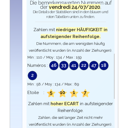
Die bemerkenswerten Nummern auf
der
vendredi 24/07/2020
.
Die Details der Statistiken sind in den blauen und
roten Tabellen unten zu finden.
Zahlen mit
niedriger HÄUFIGKEIT in
aufsteigender Reihenfolge.
Die Nummern, die am wenigsten häufig
veröffentlicht wurden (in Anzahl der Ziehungen).
Min :
110
/ Moy :
134
/ Max :
159
46
33
41
22
47
18
Numéros :
2
Min :
58
/ Moy :
134
/ Max :
89
5
10
1
7
Etoile :
Zahlen mit
hoher ECART
in aufsteigender
Reihenfolge.
Zahlen, die seit langer Zeit nicht mehr
veröffentlicht wurden (in Anzahl der Ziehungen).