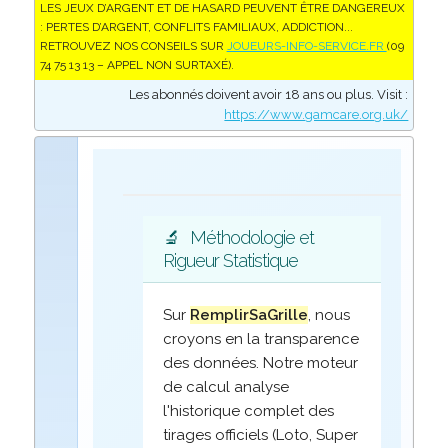
LES JEUX D’ARGENT ET DE HASARD PEUVENT ÊTRE DANGEREUX
: PERTES D’ARGENT, CONFLITS FAMILIAUX, ADDICTION...
RETROUVEZ NOS CONSEILS SUR
JOUEURS-INFO-SERVICE.FR
(09
74 75 13 13 – APPEL NON SURTAXÉ).
Les abonnés doivent avoir 18 ans ou plus. Visit :
https://www.gamcare.org.uk/
🔬
Méthodologie et
Rigueur Statistique
Sur
RemplirSaGrille
, nous
croyons en la transparence
des données. Notre moteur
de calcul analyse
l'historique complet des
tirages officiels (Loto, Super