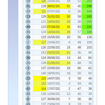
18
116
22/05/2020
18
52
250
31
129
28/01/2020
51
45
248
33
111
07/07/2020
5
45
244
13
129
31/01/2020
50
59
243
40
121
14/04/2020
29
38
235
48
123
07/04/2020
31
83
215
35
124
14/04/2020
29
57
188
34
123
15/05/2020
20
55
139
2
117
23/06/2020
9
49
109
32
126
22/05/2020
18
48
103
44
153
03/03/2020
41
35
90
36
124
09/06/2020
13
44
84
20
139
01/05/2020
24
68
78
3
137
22/05/2020
18
66
62
25
140
19/05/2020
19
50
60
22
115
14/07/2020
3
58
49
47
115
14/07/2020
3
83
49
41
114
17/07/2020
2
47
39
45
139
12/06/2020
12
45
39
6
127
30/06/2020
7
56
38
49
137
23/06/2020
9
33
31