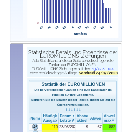
0
46
10
40
39
32
30
25
24
6
8
Numéros
Statistische Details und Ergebnisse der
EUROMILLIONS-Ziehungen
Alle Statistiken auf dieser Seite berücksichtigen die
Zahlen der EUROMILLIONEN.
EUROMILLIONS Ziehungen seit dem
13/02/2004
.
Letzte berücksichtigte Auflage :
vendredi 24/07/2020
Statistik der EUROMILLIONEN
Die hervorgehobenen Zahlen sind gute Kandidaten im
Hinblick auf ihre Geschichte.
Sortieren Sie die Spalten dieser Tabelle, indem Sie auf die
Überschriften klicken.
Häufigkeit der Ausgabe
Datum der Ausgabe
Abstand
Abweichung
Nummer
Abweichung
Ausgabe
Letzte Ausgabe
aktuelle
max
46
110
23/06/2020
9
67
882