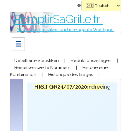
🌐
RemplirSaGrille.fr
Nützliche Statistiken und intelligente Wetttipps.
☰
Detaillierte Statistiken
|
Reduktionsanlagen
|
Bemerkenswerte Nummern
|
Historie einer
Kombination
|
Historique des tirages
|
H I S T O R I Q U E
bei der Ziehung der Gewinner des
vendredi 24/07/2020