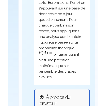
Loto, Euromillions, Keno) en
s'appuyant sur une base de
données mise à jour
quotidiennement. Pour
chaque combinaison
testée, nous appliquons
une analyse combinatoire
rigoureuse basée sur la
probabilité théorique
, garantissant
ainsi une précision
mathématique sur
l'ensemble des tirages
évalués.
👽
À propos du
créateur