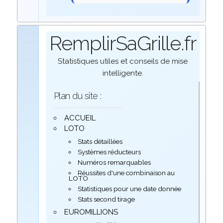
RemplirSaGrille.fr
Statistiques utiles et conseils de mise
intelligente.
Plan du site :
ACCUEIL
LOTO
Stats détaillées
Systèmes réducteurs
Numéros remarquables
Réussites d'une combinaison au
LOTO
Statistiques pour une date donnée
Stats second tirage
EUROMILLIONS