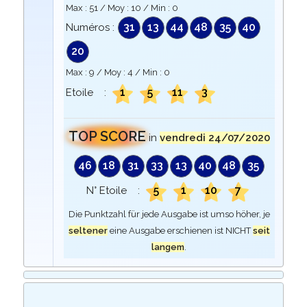
Max :
51
/ Moy :
10
/ Min :
0
31
13
44
48
35
40
Numéros :
20
Max :
9
/ Moy :
4
/ Min :
0
1
5
11
3
Etoile :
TOP SCORE
in
vendredi 24/07/2020
46
18
31
33
13
40
48
35
5
1
10
7
N° Etoile :
Die Punktzahl für jede Ausgabe ist umso höher, je
seltener
eine Ausgabe erschienen ist NICHT
seit
langem
.