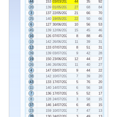
44
153
03/03/2020
44
35
92
20
139
01/05/2020
27
68
84
3
137
22/05/2020
21
66
70
25
140
19/05/2020
22
50
66
6
127
30/06/2020
10
56
53
45
139
12/06/2020
15
45
46
16
126
07/07/2020
8
88
45
10
142
26/06/2020
11
39
31
12
133
07/07/2020
8
51
31
39
139
03/07/2020
9
42
28
19
150
23/06/2020
12
44
27
26
146
26/06/2020
11
40
27
4
147
03/07/2020
9
44
22
38
142
10/07/2020
7
39
20
43
133
17/07/2020
5
76
20
11
140
14/07/2020
6
56
18
7
136
17/07/2020
5
52
17
8
128
24/07/2020
3
58
15
37
146
14/07/2020
6
45
15
23
159
10/07/2020
7
47
13
28
130
24/07/2020
3
49
13