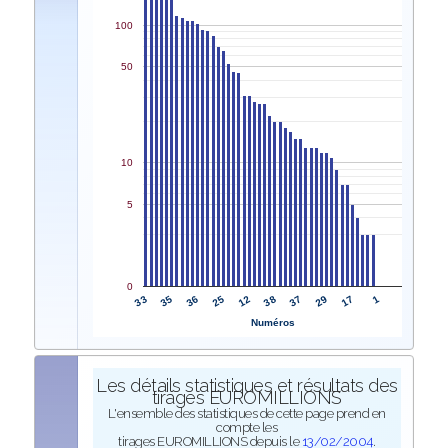
100
50
10
5
0
33
38
35
37
36
29
25
17
12
1
Numéros
Les détails statistiques et résultats des
tirages EUROMILLIONS
L'ensemble des statistiques de cette page prend en
compte les
tirages EUROMILLIONS depuis le
13/02/2004
.