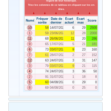
regard de leur historique.
Triez les colonnes de ce tableau en cliquant sur les en-
têtes.
Fréquence de
Date de
Écart
Écart
Numéro
Score
sortie
dernier tirage
actuel
max
10
58
14/07/2020
6
29
2500
1
59
23/06/2020
12
28
2000
11
68
26/06/2020
11
20
286
9
65
17/07/2020
5
21
181
6
73
03/07/2020
9
23
160
7
61
28/07/2020
2
27
152
12
63
24/07/2020
3
31
147
3
79
03/07/2020
9
21
115
4
74
24/07/2020
3
36
50
2
91
31/07/2020
1
18
8
5
60
04/08/2020
0
29
0
8
69
04/08/2020
0
25
0