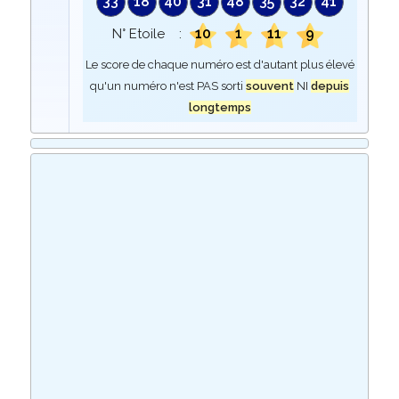
33
18
40
31
48
35
32
41
10
1
11
9
N° Etoile :
Le score de chaque numéro est d'autant plus élevé
qu'un numéro n'est PAS sorti
souvent
NI
depuis
longtemps