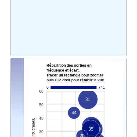
Répartition des sorties en
fréquence et écart.
Tracer un rectangle pour zoomer
puis Clic droit pour rétablir la vue.
0
741
60
31
50
44
40
48
35
40
30
20