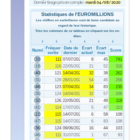
Dernier tirage pris en compte :
mardi 04/08/2020
Statistiques de l'EUROMILLIONS
Les chiffres en surbrillance sont de bons candidats au
regard de leur historique.
Triez les colonnes de ce tableau en cliquant sur les en-
têtes.
Fréquence de
Date de
Écart
Écart
Numéro
Score
sortie
dernier tirage
actuel
max
33
111
07/07/2020
8
45
741
18
116
22/05/2020
21
52
316
40
121
14/04/2020
32
38
262
31
129
28/01/2020
54
45
256
48
123
07/04/2020
34
83
235
35
124
14/04/2020
32
57
206
32
126
22/05/2020
21
48
118
41
114
17/07/2020
5
47
113
22
115
14/07/2020
6
58
108
47
115
14/07/2020
6
83
108
36
124
09/06/2020
16
44
103
46
111
31/07/2020
1
67
93