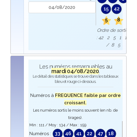
15
42
5
8
Ordre de sortie
: 42 2 5 1 15
/ 8 5
Les numéros remarquables au
mardi 04/08/2020
.
Le détail des statistiques se trouve dans les tableaux
bleu et rouge ci-dessous.
Numéros à
FREQUENCE faible par ordre
croissant.
Les numéros sortis le moins souvent (en nb. de
tirages).
Min :
111
/ Moy :
134
/ Max :
159
33
46
41
22
47
18
Numéros :