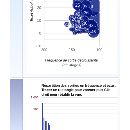
Ecart Actuel. (nb. tirages)
25
3
32
18
20
36
45
19
26
10
6
10
4
39
12
16
33
23
38
37
11
22
47
7
43
41
14
29
28
8
9
34
46
1
5
2
0
-10
200
150
100
Fréquence de sortie décroissante.
(nb. tirages)
Répartition des sorties en fréquence et écart.
Tracer un rectangle pour zoomer puis Clic
droit pour rétablir la vue.
1,000
500