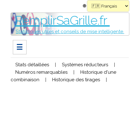
🌐
RemplirSaGrille.fr
Statistiques utiles et conseils de mise intelligente.
☰
Stats détaillées
|
Systèmes réducteurs
|
Numéros remarquables
|
Historique d'une
combinaison
|
Historique des tirages
|