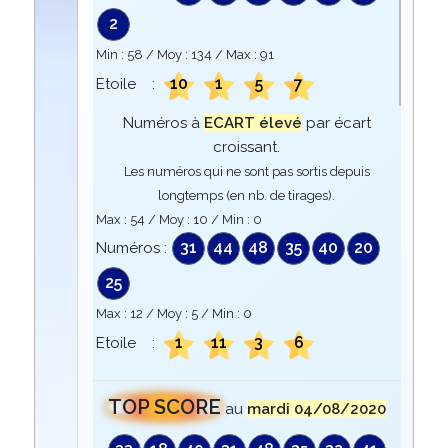
2
Min :
58
/ Moy :
134
/ Max :
91
10
1
5
7
Etoile :
Numéros à
ECART élevé
par écart
croissant.
Les numéros qui ne sont pas sortis depuis
longtemps (en nb. de tirages).
Max :
54
/ Moy :
10
/ Min :
0
31
44
48
35
40
20
Numéros :
25
Max :
12
/ Moy :
5
/ Min :
0
1
11
3
6
Etoile :
TOP SCORE
au
mardi 04/08/2020