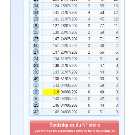
34
124
28/07/2020
2
55
13
14
141
21/07/2020
4
53
12
29
141
21/07/2020
4
45
12
9
127
28/07/2020
2
77
11
13
130
28/07/2020
2
59
9
27
147
24/07/2020
3
71
7
50
151
24/07/2020
3
36
7
17
147
28/07/2020
2
66
5
24
134
31/07/2020
1
61
4
21
138
31/07/2020
1
47
3
30
143
31/07/2020
1
44
3
49
138
31/07/2020
1
33
3
1
143
04/08/2020
0
59
0
2
118
04/08/2020
0
49
0
5
143
04/08/2020
0
42
0
15
146
04/08/2020
0
44
0
42
143
04/08/2020
0
51
0
Statistiques du N° étoile
Les chiffres en surbrillance sont de bons candidats au