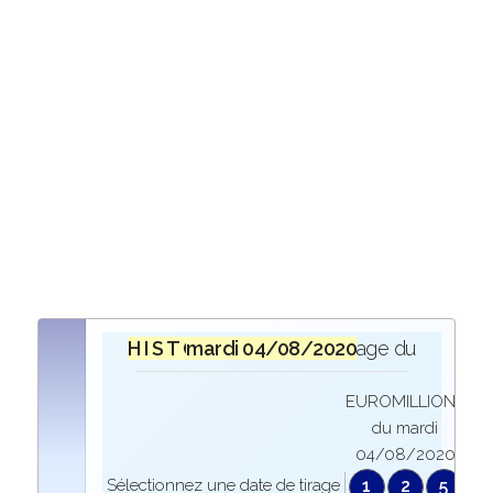
H I S T O R I Q U E
mardi 04/08/2020
lors du tirage du
EUROMILLIONS
du mardi
04/08/2020
Sélectionnez une date de tirage
1
2
5