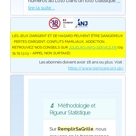
numéros au Loto Dans un loto classique,
...
lire la suite ...
LES JEUX D’ARGENT ET DE HASARD PEUVENT ÊTRE DANGEREUX
: PERTES D’ARGENT, CONFLITS FAMILIAUX, ADDICTION...
RETROUVEZ NOS CONSEILS SUR
JOUEURS-INFO-SERVICE.FR
(09
74 75 13 13 – APPEL NON SURTAXÉ).
Les abonnés doivent avoir 18 ans ou plus. Visit :
https://www.gamcare.org.uk/
🔬
Méthodologie et
Rigueur Statistique
Sur
RemplirSaGrille
, nous