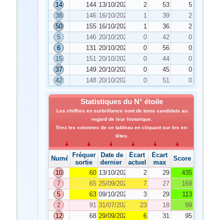
14
144
13/10/2020
2
53
5
38
146
16/10/2020
1
39
2
50
155
16/10/2020
1
36
2
5
146
20/10/2020
0
42
0
6
131
20/10/2020
0
56
0
15
151
20/10/2020
0
44
0
37
149
20/10/2020
0
45
0
42
148
20/10/2020
0
51
0
Statistiques du N° étoile
Les chiffres en surbrillance sont de bons candidats au
regard de leur historique.
Triez les colonnes de ce tableau en cliquant sur les en-
têtes.
Fréquence de
Date de
Écart
Écart
Numéro
Score
sortie
dernier tirage
actuel
max
10
60
13/10/2020
2
29
435
7
65
25/09/2020
7
27
169
5
63
09/10/2020
3
29
113
2
91
31/07/2020
23
18
99
12
68
29/09/2020
6
31
95