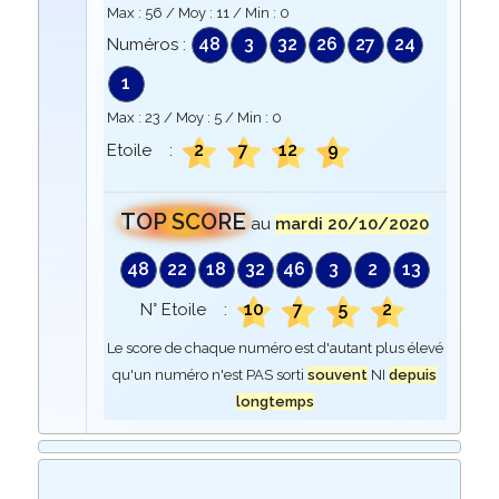
Max :
56
/ Moy :
11
/ Min :
0
48
3
32
26
27
24
Numéros :
1
Max :
23
/ Moy :
5
/ Min :
0
2
7
12
9
Etoile :
TOP SCORE
au
mardi 20/10/2020
48
22
18
32
46
3
2
13
10
7
5
2
N° Etoile :
Le score de chaque numéro est d'autant plus élevé
qu'un numéro n'est PAS sorti
souvent
NI
depuis
longtemps