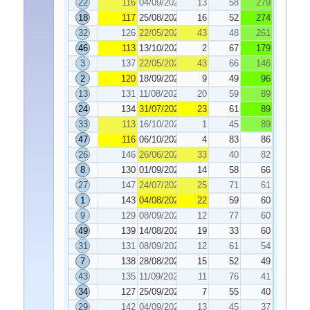
22
116
04/09/2020
13
58
279
18
117
25/08/2020
16
52
274
32
126
22/05/2020
43
48
261
46
113
13/10/2020
2
67
179
3
137
22/05/2020
43
66
146
2
120
18/09/2020
9
49
96
13
131
11/08/2020
20
59
89
24
134
31/07/2020
23
61
89
33
113
16/10/2020
1
45
89
47
116
06/10/2020
4
83
86
26
146
26/06/2020
33
40
82
8
130
01/09/2020
14
58
66
27
147
24/07/2020
25
71
61
1
143
04/08/2020
22
59
60
9
129
08/09/2020
12
77
60
49
139
14/08/2020
19
33
60
31
131
08/09/2020
12
61
54
7
138
28/08/2020
15
52
49
43
135
11/09/2020
11
76
41
34
127
25/09/2020
7
55
40
29
142
04/09/2020
13
45
37