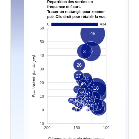
Répartition des sorties en
fréquence et écart.
Tracer un rectangle pour zoomer
puis Clic droit pour rétablir la vue.
0
434
60
48
50
3
32
40
Ecart Actuel. (nb. tirages)
26
30
27
24
1
13
20
49
18
17
7
8
29
22
31
9
43
30
20
10
10
2
25
39
28
23
19
34
44
16
45
12
4
21
36
47
11
35
41
46
33
5
6
0
-10
200
150
100