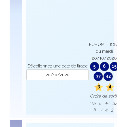
EUROMILLIONS
du mardi
20/10/2020
Sélectionnez une date de tirage
5
6
15
37
42
3
4
Ordre de sortie
: 15 5 42 37
6 / 4 3