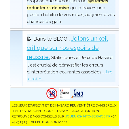
propose quelques milliers de
systèmes
réducteurs de mise
qui, à travers une
gestion habile de vos mises, augmente vos
chances de gain.
Jetons un œil
📝 Dans le BLOG :
critique sur nos espoirs de
réussite.
Statistiques et Jeux de Hasard
Il est crucial de démystifier les erreurs
d'interprétation courantes associées
... lire
la suite ...
LES JEUX D’ARGENT ET DE HASARD PEUVENT ÊTRE DANGEREUX
: PERTES D’ARGENT, CONFLITS FAMILIAUX, ADDICTION...
RETROUVEZ NOS CONSEILS SUR
JOUEURS-INFO-SERVICE.FR
(09
74 75 13 13 – APPEL NON SURTAXÉ).