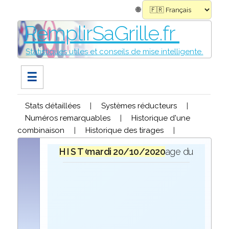
🌐
RemplirSaGrille.fr
Statistiques utiles et conseils de mise intelligente.
☰
Stats détaillées
|
Systèmes réducteurs
|
Numéros remarquables
|
Historique d'une
combinaison
|
Historique des tirages
|
H I S T O R I Q U E
mardi 20/10/2020
lors du tirage du