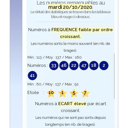
Les numéros remarquables au
mardi 20/10/2020
.
Le détail des statistiques se trouve dans les tableaux
bleu et rouge ci-dessous.
Numéros à
FREQUENCE faible par ordre
croissant.
Les numéros sortis le moins souvent (en nb. de
tirages).
Min :
113
/ Moy :
137
/ Max :
160
33
46
22
47
18
2
Numéros :
41
Min :
60
/ Moy :
137
/ Max :
91
10
1
5
7
Etoile :
Numéros à
ECART élevé
par écart
croissant.
Les numéros qui ne sont pas sortis depuis
longtemps (en nb. de tirages).