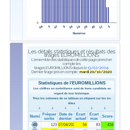
0
48
16
3
25
47
45
9
11
34
5
Numéros
Les détails statistiques et résultats des
tirages EUROMILLIONS
L'ensemble des statistiques de cette page prend en
compte les
tirages EUROMILLIONS depuis le
13/02/2004
.
Dernier tirage pris en compte :
mardi 20/10/2020
Statistiques de l'EUROMILLIONS
Les chiffres en surbrillance sont de bons candidats au
regard de leur historique.
Triez les colonnes de ce tableau en cliquant sur les en-
têtes.
Fréquence de
Date de
Écart
Écart
Numéro
Score
sortie
dernier tirage
actuel
max
48
123
07/04/2020
56
83
434