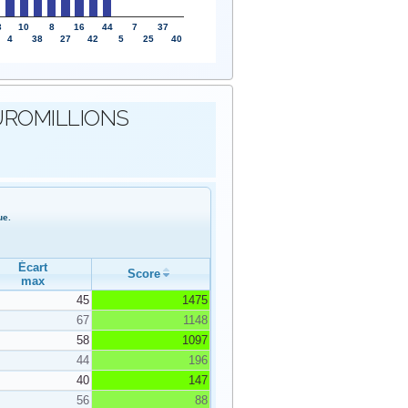
3
10
8
16
44
7
37
4
38
27
42
5
25
40
s EUROMILLIONS
ue.
Écart
Score
max
45
1475
67
1148
58
1097
44
196
40
147
56
88