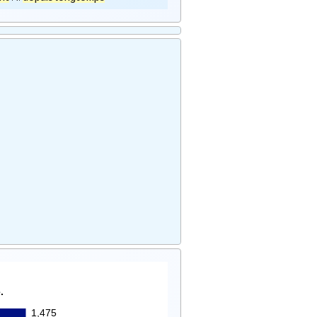
.
1,475