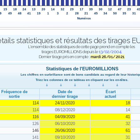
15
18
24
13
20
14
32
29
17
39
30
12
47
23
4
9
49
48
41
19
1
3
2
28
21
45
34
50
35
31
Numéros
tails statistiques et résultats des tirage
L'ensemble des statistiques de cette page prend en compte les
tirages EUROMILLIONS depuis le
13/02/2004
.
Dernier tirage pris en compte :
mardi 26/01/2021
Statistiques de l'EUROMILLIONS
Les chiffres en surbrillance sont de bons candidats au regard de leur historiq
Triez les colonnes de ce tableau en cliquant sur les en-têtes.
Fréquence de
Date de
Écart
sortie
dernier tirage
actuel
114
24/11/2020
18
114
08/12/2020
14
116
04/09/2020
41
126
06/10/2020
32
146
26/06/2020
61
141
09/10/2020
31