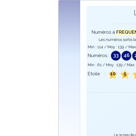
Numéros à
FREQUENC
Les numéros sortis le
Min :
114
/ Moy :
139
/ Max
33
46
Numéros :
Min :
61
/ Moy :
139
/ Max 
10
5
Etoile :
Le score de