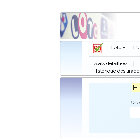
Loto ▾
EU
Stats détaillées
|
Historique des tirage
H 
Séle