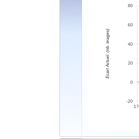
80
60
Ecart Actuel. (nb. tirages)
40
20
0
-20
17