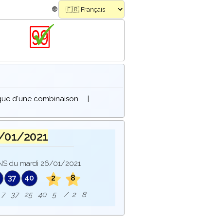
🌐
ique d'une combinaison
|
/01/2021
S du mardi 26/01/2021
37
40
2
8
ie : 7 37 25 40 5 / 2 8