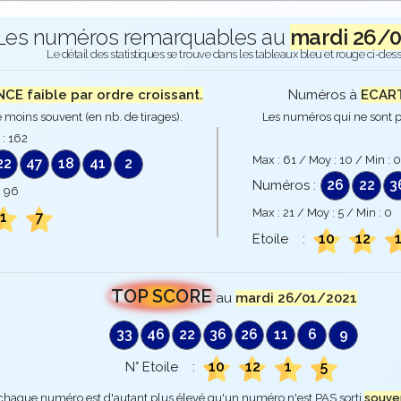
Les numéros remarquables au
mardi 26/
Le détail des statistiques se trouve dans les tableaux bleu et rouge ci-des
E faible par ordre croissant.
Numéros à
ECART
 moins souvent (en nb. de tirages).
Les numéros qui ne sont p
 :
162
Max :
61
/ Moy :
10
/ Min :
0
22
47
18
41
2
26
22
3
Numéros :
:
96
Max :
21
/ Moy :
5
/ Min :
0
1
7
10
12
Etoile :
TOP SCORE
au
mardi 26/01/2021
33
46
22
36
26
11
6
9
10
12
1
5
N° Etoile :
 chaque numéro est d'autant plus élevé qu'un numéro n'est PAS sorti
souve