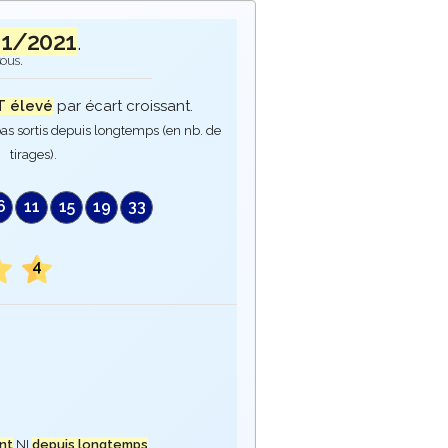
01/2021
.
sous.
 élevé
par écart croissant.
as sortis depuis longtemps (en nb. de
tirages).
6
11
15
19
33
1
4
nt
NI
depuis longtemps