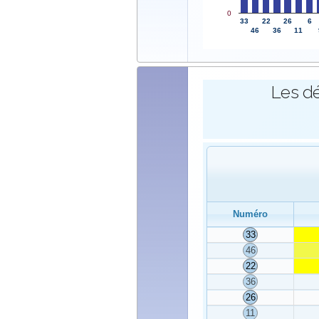
0
33
22
26
6
46
36
11
Les dé
Numéro
33
46
22
36
26
11