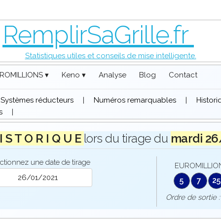
RemplirSaGrille.fr
Statistiques utiles et conseils de mise intelligente.
ROMILLIONS ▾
Keno ▾
Analyse
Blog
Contact
Systèmes réducteurs
|
Numéros remarquables
|
Histor
s
|
I S T O R I Q U E
lors du tirage du
mardi 26
ctionnez une date de tirage
EUROMILLION
5
7
25
Ordre de sort