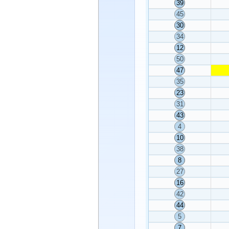
39
45
30
34
12
50
47
35
23
31
43
4
10
38
8
27
16
42
44
5
7