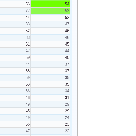
56
54
77
53
44
52
33
47
52
46
83
46
61
45
47
44
59
40
44
37
68
37
59
35
53
35
66
34
48
31
49
29
45
29
49
24
66
23
47
22