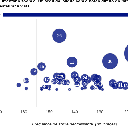
aumentar o zoom e, em seguida, clique com o botão direito do rat
restaurar a vista.
0
26
36
11
15
19
49
14
20
1
24
6
29
9
17
3
13
50
30
21
45
39
28
32
48
12
41
34
2
18
4
8
5
7
0
160
150
140
130
12
Fréquence de sortie décroissante. (nb. tirages)