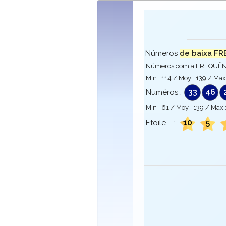
Números
de baixa FR
Números com a FREQUÊNCI
Min :
114
/ Moy :
139
/ Max
33
46
Numéros :
Min :
61
/ Moy :
139
/ Max 
10
5
Etoile :