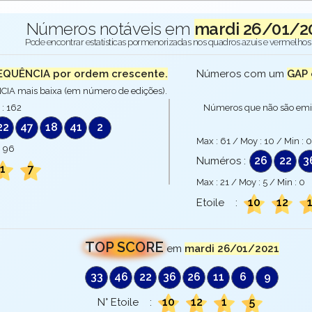
Números notáveis em
mardi 26/01/2
Pode encontrar estatísticas pormenorizadas nos quadros azuis e vermelhos 
EQUÊNCIA por ordem crescente.
Números com um
GAP 
A mais baixa (em número de edições).
 :
162
Números que não são emi
22
47
18
41
2
Max :
61
/ Moy :
10
/ Min :
0
:
96
26
22
3
Numéros :
1
7
Max :
21
/ Moy :
5
/ Min :
0
10
12
Etoile :
TOP SCORE
em
mardi 26/01/2021
33
46
22
36
26
11
6
9
10
12
1
5
N° Etoile :