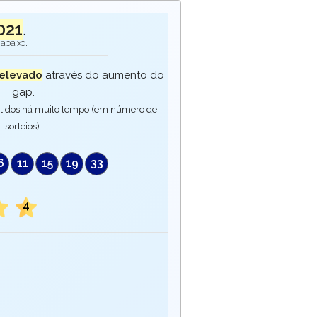
021
.
abaixo.
elevado
através do aumento do
gap.
tidos há muito tempo (em número de
sorteios).
6
11
15
19
33
1
4