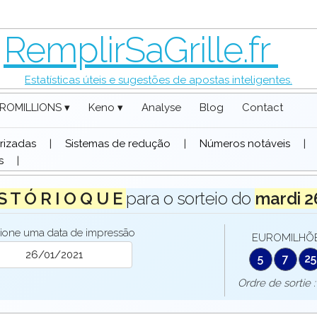
RemplirSaGrille.fr
Estatísticas úteis e sugestões de apostas inteligentes.
ROMILLIONS ▾
Keno ▾
Analyse
Blog
Contact
rizadas
|
Sistemas de redução
|
Números notáveis
|
s
|
 S T Ó R I O Q U E
para o sorteio do
mardi 2
ione uma data de impressão
EUROMILHÕES
5
7
25
Ordre de sort