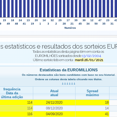
15
18
24
13
20
14
32
29
17
39
30
12
47
23
4
9
49
48
41
19
1
3
2
28
21
45
34
50
35
31
Numéros
 estatísticos e resultados dos sorteios 
Todas as estatísticas desta página têm em conta os
EUROMILHÕES sorteados desde
13/02/2004
.
Último sorteio tido em conta :
mardi 26/01/2021
Estatísticas da EUROMILLIONS
Os números destacados são bons candidatos com base no seu historial.
Ordene as colunas desta tabela clicando nos títulos.
frequência
Atual
Spread
Data da
atual
máximo
última edição
114
24/11/2020
18
114
08/12/2020
14
116
04/09/2020
41