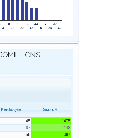
3
10
8
16
44
7
37
4
38
27
42
5
25
40
EUROMILLIONS
Score
Pontuação
45
1475
67
1148
58
1097