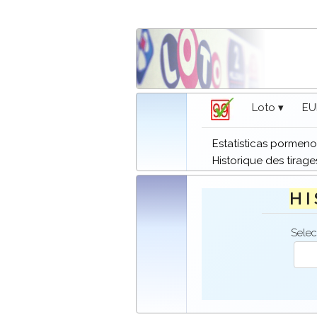
Loto ▾
EU
Estatísticas pormeno
Historique des tirage
H I
Selec