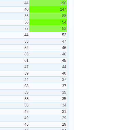
44
196
40
147
56
88
56
54
77
53
44
52
33
47
52
46
83
46
61
45
47
44
59
40
44
37
68
37
59
35
53
35
66
34
48
31
49
29
45
29