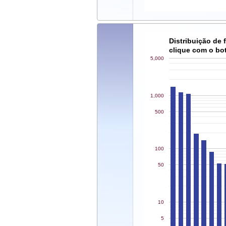
Distribuição de
clique com o botã
5,000
1,000
500
100
50
10
5