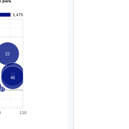
o para
1,475
22
33
46
47
0
110