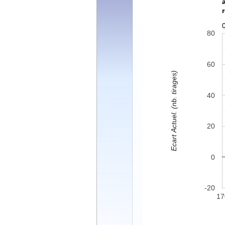
80
60
Ecart Actuel. (nb. tirages)
40
20
0
-20
17