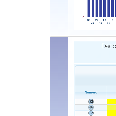
0
33
22
26
6
46
36
11
Dados
Número
33
46
22