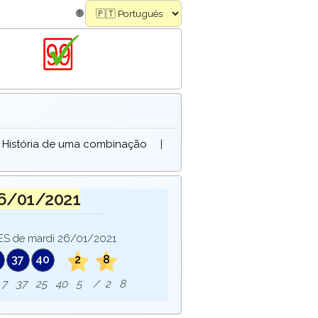
🌐
História de uma combinação
|
6/01/2021
 de mardi 26/01/2021
37
40
2
8
ie : 7 37 25 40 5 / 2 8