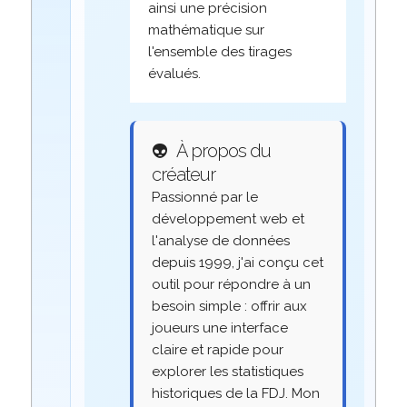
ainsi une précision
mathématique sur
l'ensemble des tirages
évalués.
👽
À propos du
créateur
Passionné par le
développement web et
l'analyse de données
depuis 1999, j'ai conçu cet
outil pour répondre à un
besoin simple : offrir aux
joueurs une interface
claire et rapide pour
explorer les statistiques
historiques de la FDJ. Mon