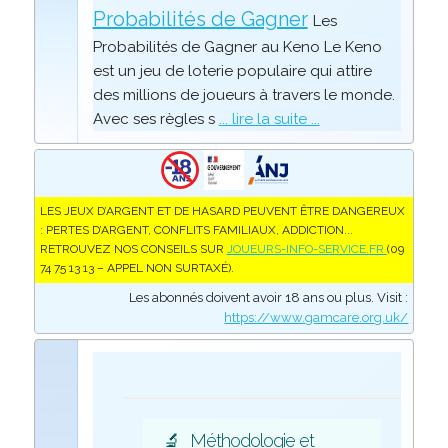
Probabilités de Gagner
Les
Probabilités de Gagner au Keno Le Keno
est un jeu de loterie populaire qui attire
des millions de joueurs à travers le monde.
Avec ses règles s
... lire la suite ...
LES JEUX D’ARGENT ET DE HASARD PEUVENT ÊTRE DANGEREUX
: PERTES D’ARGENT, CONFLITS FAMILIAUX, ADDICTION...
RETROUVEZ NOS CONSEILS SUR
JOUEURS-INFO-SERVICE.FR
(09
74 75 13 13 – APPEL NON SURTAXÉ).
Les abonnés doivent avoir 18 ans ou plus. Visit :
https://www.gamcare.org.uk/
🔬
Méthodologie et