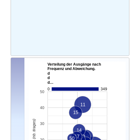
Verteilung der Ausgänge nach
Frequenz und Abweichung.
d
d
d…
0
349
50
11
40
15
Ecart Actuel. (nb. tirages)
30
14
17
3
13
50
21
20