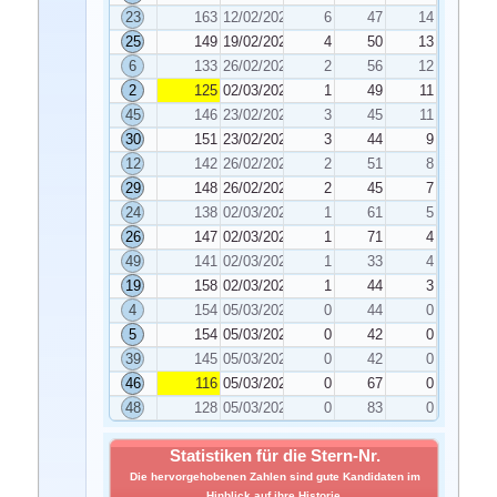
23
163
12/02/2021
6
47
14
25
149
19/02/2021
4
50
13
6
133
26/02/2021
2
56
12
2
125
02/03/2021
1
49
11
45
146
23/02/2021
3
45
11
30
151
23/02/2021
3
44
9
12
142
26/02/2021
2
51
8
29
148
26/02/2021
2
45
7
24
138
02/03/2021
1
61
5
26
147
02/03/2021
1
71
4
49
141
02/03/2021
1
33
4
19
158
02/03/2021
1
44
3
4
154
05/03/2021
0
44
0
5
154
05/03/2021
0
42
0
39
145
05/03/2021
0
42
0
46
116
05/03/2021
0
67
0
48
128
05/03/2021
0
83
0
Statistiken für die Stern-Nr.
Die hervorgehobenen Zahlen sind gute Kandidaten im
Hinblick auf ihre Historie.