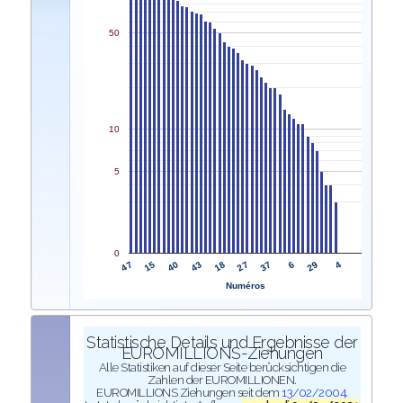
50
10
5
0
47
27
15
37
40
6
43
29
18
4
Numéros
Statistische Details und Ergebnisse der
EUROMILLIONS-Ziehungen
Alle Statistiken auf dieser Seite berücksichtigen die
Zahlen der EUROMILLIONEN.
EUROMILLIONS Ziehungen seit dem
13/02/2004
.