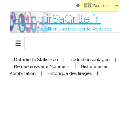
🌐
RemplirSaGrille.fr
Nützliche Statistiken und intelligente Wetttipps.
☰
Detaillierte Statistiken
|
Reduktionsanlagen
|
Bemerkenswerte Nummern
|
Historie einer
Kombination
|
Historique des tirages
|