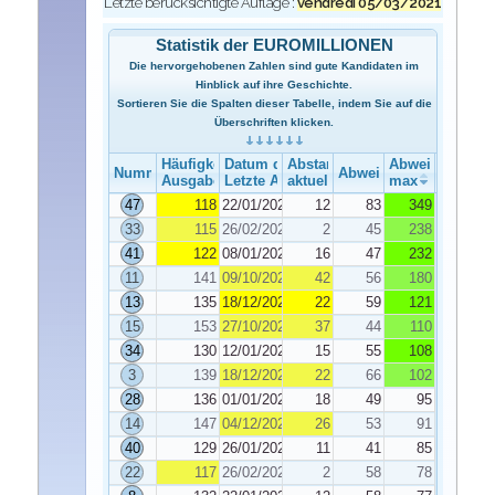
Letzte berücksichtigte Auflage :
vendredi 05/03/2021
Statistik der EUROMILLIONEN
Die hervorgehobenen Zahlen sind gute Kandidaten im
Hinblick auf ihre Geschichte.
Sortieren Sie die Spalten dieser Tabelle, indem Sie auf die
Überschriften klicken.
Häufigkeit der Ausgabe
Datum der Ausgabe
Abstand
Abweichung
Nummer
Abweichung
Ausgabe
Letzte Ausgabe
aktuelle
max
47
118
22/01/2021
12
83
349
33
115
26/02/2021
2
45
238
41
122
08/01/2021
16
47
232
11
141
09/10/2020
42
56
180
13
135
18/12/2020
22
59
121
15
153
27/10/2020
37
44
110
34
130
12/01/2021
15
55
108
3
139
18/12/2020
22
66
102
28
136
01/01/2021
18
49
95
14
147
04/12/2020
26
53
91
40
129
26/01/2021
11
41
85
22
117
26/02/2021
2
58
78