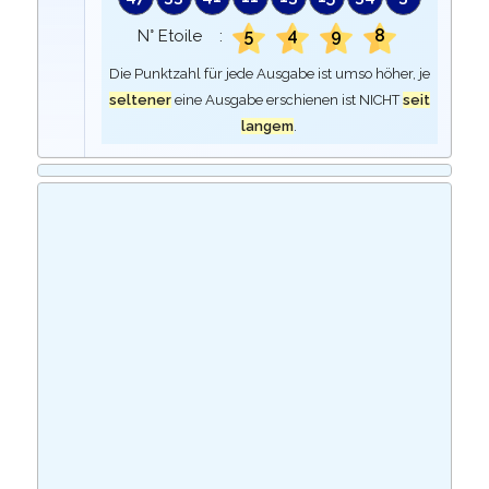
5
4
9
8
N° Etoile :
Die Punktzahl für jede Ausgabe ist umso höher, je
seltener
eine Ausgabe erschienen ist NICHT
seit
langem
.