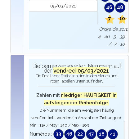
46
48
7
10
Ordre de sortie :
4 46 5 39 48
/ 7 10
Die bemerkenswerten Nummern auf
der
vendredi 05/03/2021
.
Die Details der Statistiken sind in den blauen und
roten Tabellen unten zu finden.
Zahlen mit
niedriger HÄUFIGKEIT in
aufsteigender Reihenfolge.
Die Nummern, die am wenigsten häufig
veröffentlicht wurden (in Anzahl der Ziehungen).
Min :
115
/ Moy :
140
/ Max :
163
33
46
22
47
18
41
Numéros :