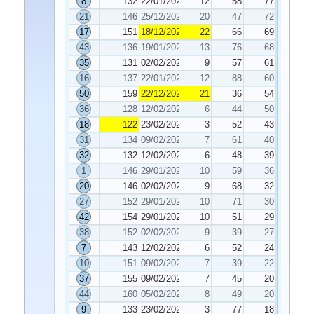
8
132
22/01/2021
12
58
77
21
146
25/12/2020
20
47
72
17
151
18/12/2020
22
66
69
43
136
19/01/2021
13
76
68
35
131
02/02/2021
9
57
61
16
137
22/01/2021
12
88
60
50
159
22/12/2020
21
36
54
36
128
12/02/2021
6
44
50
18
122
23/02/2021
3
52
43
31
134
09/02/2021
7
61
40
32
132
12/02/2021
6
48
39
1
146
29/01/2021
10
59
36
20
146
02/02/2021
9
68
32
27
152
29/01/2021
10
71
30
42
154
29/01/2021
10
51
29
38
152
02/02/2021
9
39
27
7
143
12/02/2021
6
52
24
10
151
09/02/2021
7
39
22
37
155
09/02/2021
7
45
20
44
160
05/02/2021
8
49
20
9
133
23/02/2021
3
77
18