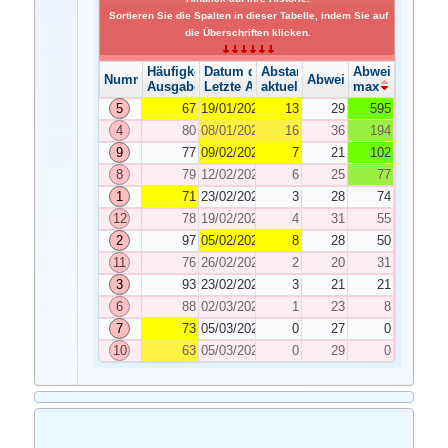
Sortieren Sie die Spalten in dieser Tabelle, indem Sie auf
die Überschriften klicken.
Häufigkeit der Ausgabe
Datum der Ausgabe
Abstand
Abweichung
Nummer
Abweichung
Ausgabe
Letzte Ausgabe
aktuelle
max
5
67
19/01/2021
13
29
595
4
80
08/01/2021
16
36
194
9
77
09/02/2021
7
21
102
8
79
12/02/2021
6
25
77
1
71
23/02/2021
3
28
74
12
78
19/02/2021
4
31
55
2
97
05/02/2021
8
28
50
11
76
26/02/2021
2
20
31
3
93
23/02/2021
3
21
21
6
88
02/03/2021
1
23
8
7
73
05/03/2021
0
27
0
10
63
05/03/2021
0
29
0