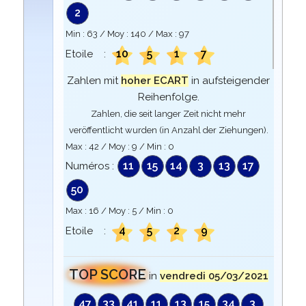
2
Min :
63
/ Moy :
140
/ Max :
97
10
5
1
7
Etoile :
Zahlen mit
hoher ECART
in aufsteigender
Reihenfolge.
Zahlen, die seit langer Zeit nicht mehr
veröffentlicht wurden (in Anzahl der Ziehungen).
Max :
42
/ Moy :
9
/ Min :
0
11
15
14
3
13
17
Numéros :
50
Max :
16
/ Moy :
5
/ Min :
0
4
5
2
9
Etoile :
TOP SCORE
in
vendredi 05/03/2021
47
33
41
11
13
15
34
3