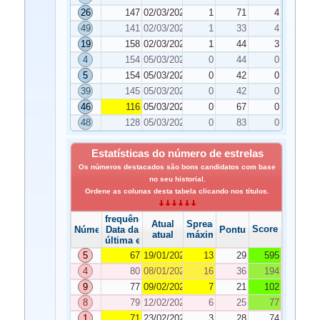
26
147
02/03/2021
1
71
4
49
141
02/03/2021
1
33
4
19
158
02/03/2021
1
44
3
4
154
05/03/2021
0
44
0
5
154
05/03/2021
0
42
0
39
145
05/03/2021
0
42
0
46
116
05/03/2021
0
67
0
48
128
05/03/2021
0
83
0
Estatísticas do número de estrelas
Os números destacados são bons candidatos com base
no seu historial.
Ordene as colunas desta tabela clicando nos títulos.
frequência
Atual
Spread
Score
Número
Data da
Pontuação
atual
máximo
última edição
5
67
19/01/2021
13
29
595
4
80
08/01/2021
16
36
194
9
77
09/02/2021
7
21
102
8
79
12/02/2021
6
25
77
1
71
23/02/2021
3
28
74