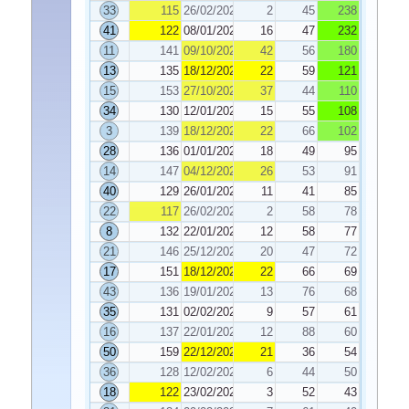
33
115
26/02/2021
2
45
238
41
122
08/01/2021
16
47
232
11
141
09/10/2020
42
56
180
13
135
18/12/2020
22
59
121
15
153
27/10/2020
37
44
110
34
130
12/01/2021
15
55
108
3
139
18/12/2020
22
66
102
28
136
01/01/2021
18
49
95
14
147
04/12/2020
26
53
91
40
129
26/01/2021
11
41
85
22
117
26/02/2021
2
58
78
8
132
22/01/2021
12
58
77
21
146
25/12/2020
20
47
72
17
151
18/12/2020
22
66
69
43
136
19/01/2021
13
76
68
35
131
02/02/2021
9
57
61
16
137
22/01/2021
12
88
60
50
159
22/12/2020
21
36
54
36
128
12/02/2021
6
44
50
18
122
23/02/2021
3
52
43