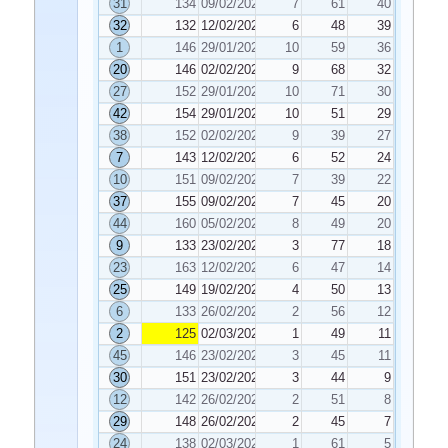
31
134
09/02/2021
7
61
40
32
132
12/02/2021
6
48
39
1
146
29/01/2021
10
59
36
20
146
02/02/2021
9
68
32
27
152
29/01/2021
10
71
30
42
154
29/01/2021
10
51
29
38
152
02/02/2021
9
39
27
7
143
12/02/2021
6
52
24
10
151
09/02/2021
7
39
22
37
155
09/02/2021
7
45
20
44
160
05/02/2021
8
49
20
9
133
23/02/2021
3
77
18
23
163
12/02/2021
6
47
14
25
149
19/02/2021
4
50
13
6
133
26/02/2021
2
56
12
2
125
02/03/2021
1
49
11
45
146
23/02/2021
3
45
11
30
151
23/02/2021
3
44
9
12
142
26/02/2021
2
51
8
29
148
26/02/2021
2
45
7
24
138
02/03/2021
1
61
5