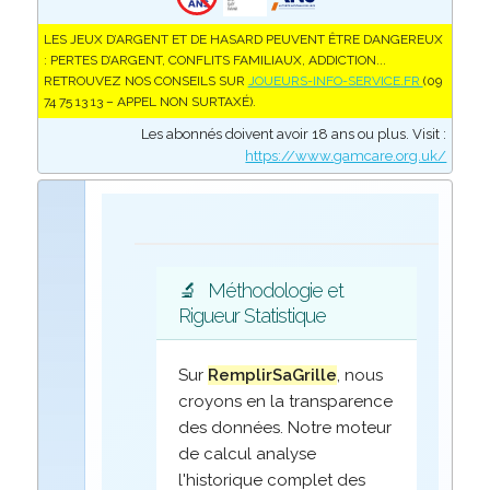
LES JEUX D’ARGENT ET DE HASARD PEUVENT ÊTRE DANGEREUX
: PERTES D’ARGENT, CONFLITS FAMILIAUX, ADDICTION...
RETROUVEZ NOS CONSEILS SUR
JOUEURS-INFO-SERVICE.FR
(09
74 75 13 13 – APPEL NON SURTAXÉ).
Les abonnés doivent avoir 18 ans ou plus. Visit :
https://www.gamcare.org.uk/
🔬
Méthodologie et
Rigueur Statistique
Sur
RemplirSaGrille
, nous
croyons en la transparence
des données. Notre moteur
de calcul analyse
l'historique complet des