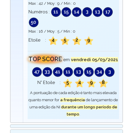
Max :
42
/ Moy :
9
/ Min :
0
11
15
14
3
13
17
Numéros :
50
Max :
16
/ Moy :
5
/ Min :
0
4
5
2
9
Etoile :
TOP SCORE
em
vendredi 05/03/2021
47
33
41
11
13
15
34
3
5
4
9
8
N° Etoile :
A pontuação de cada edição é tanto mais elevada
quanto menor for
a frequência
de lançamento de
uma edição da NI
durante um longo período de
tempo
.