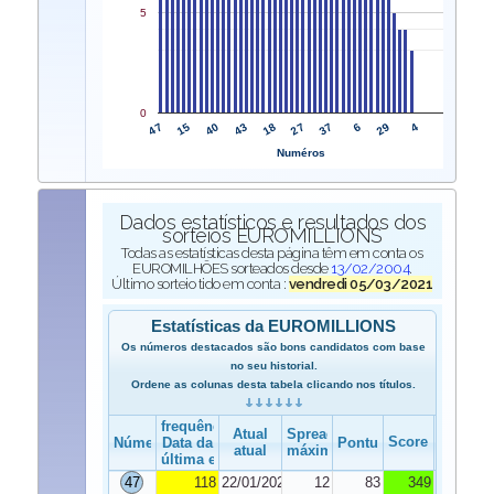
5
0
47
27
15
37
40
6
43
29
18
4
Numéros
Dados estatísticos e resultados dos
sorteios EUROMILLIONS
Todas as estatísticas desta página têm em conta os
EUROMILHÕES sorteados desde
13/02/2004
.
Último sorteio tido em conta :
vendredi 05/03/2021
Estatísticas da EUROMILLIONS
Os números destacados são bons candidatos com base
no seu historial.
Ordene as colunas desta tabela clicando nos títulos.
frequência
Atual
Spread
Score
Número
Data da
Pontuação
atual
máximo
última edição
47
118
22/01/2021
12
83
349