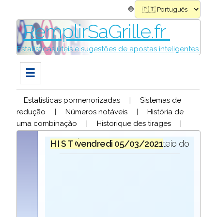
🌐
RemplirSaGrille.fr
Estatísticas úteis e sugestões de apostas inteligentes.
☰
Estatísticas pormenorizadas
|
Sistemas de
redução
|
Números notáveis
|
História de
uma combinação
|
Historique des tirages
|
H I S T Ó R I O Q U E
vendredi 05/03/2021
para o sorteio do