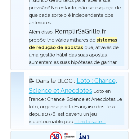
histórico de sorteios para fazer a sua
previsão? No entanto, não se esqueça de
que cada sorteio é independente dos
anteriores.
RemplirSaGrille.fr
Além disso,
propõe-lhe vários milhares de
sistemas
de redução de apostas
que, através de
uma gestão hábil das suas apostas,
aumentam as suas hipóteses de ganhar.
Loto : Chance,
📝 Dans le BLOG :
Science et Anecdotes
Loto en
France : Chance, Science et Anecdotes Le
loto, organisé par la Française des Jeux
depuis 1976, est devenu un jeu
incontournable pou
... lire la suite ...