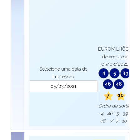
EUROMILHÕES
de vendredi
05/03/2021
Selecione uma data de
4
5
39
impressão
46
48
7
10
Ordre de sortie
: 4 46 5 39
48 / 7 10