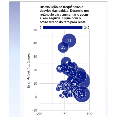
Distribuição de frequências e
desvios das saídas. Desenhe um
retângulo para aumentar o zoom
e, em seguida, clique com o
botão direito do rato para resta…
0
349
50
11
40
15
Ecart Actuel. (nb. tirages)
30
14
17
3
13
50
21
20
28
41
34
43
16
8
47
40
42
27
1
10
38
20
35
44
37
10
31
23
7
32
36
25
9
18
6
22
33
2
4
5
0
-10
200
150
100