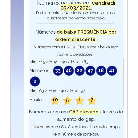
Números notáveis em
vendredi
05/03/2021
.
Pode encontrar estatísticas pormenorizadas nos
quadros azuis e vermelhos abaixo.
Números
de baixa FREQUÊNCIA por
ordem crescente.
Números com a FREQUÊNCIA mais baixa (em
número de edições).
Min :
115
/ Moy :
140
/ Max :
163
33
46
22
47
18
41
Numéros :
2
Min :
63
/ Moy :
140
/ Max :
97
10
5
1
7
Etoile :
Números com um
GAP elevado
através do
aumento do gap.
Números que não são emitidos há muito tempo
(em número de sorteios).