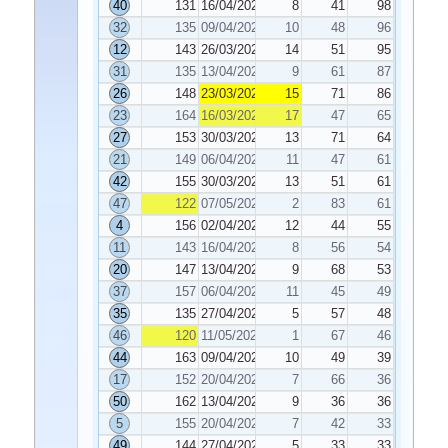
40
131
16/04/2021
8
41
98
32
135
09/04/2021
10
48
96
12
143
26/03/2021
14
51
95
31
135
13/04/2021
9
61
87
26
148
23/03/2021
15
71
86
23
164
16/03/2021
17
47
65
27
153
30/03/2021
13
71
64
21
149
06/04/2021
11
47
61
42
155
30/03/2021
13
51
61
47
122
07/05/2021
2
83
61
4
156
02/04/2021
12
44
55
11
143
16/04/2021
8
56
54
20
147
13/04/2021
9
68
53
37
157
06/04/2021
11
45
49
35
135
27/04/2021
5
57
48
46
120
11/05/2021
1
67
46
44
163
09/04/2021
10
49
39
17
152
20/04/2021
7
66
36
50
162
13/04/2021
9
36
36
5
155
20/04/2021
7
42
33
49
144
27/04/2021
5
33
33