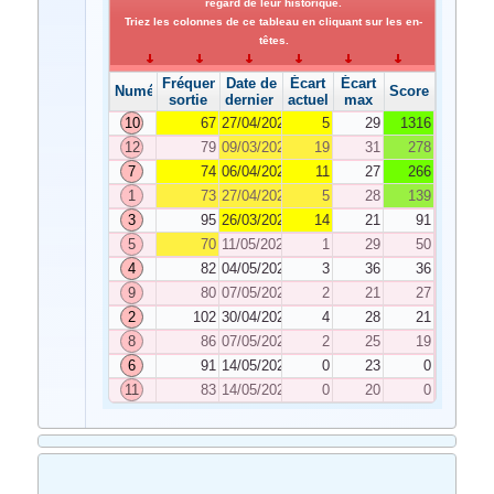
regard de leur historique.
Triez les colonnes de ce tableau en cliquant sur les en-
têtes.
Fréquence de
Date de
Écart
Écart
Numéro
Score
sortie
dernier tirage
actuel
max
10
67
27/04/2021
5
29
1316
12
79
09/03/2021
19
31
278
7
74
06/04/2021
11
27
266
1
73
27/04/2021
5
28
139
3
95
26/03/2021
14
21
91
5
70
11/05/2021
1
29
50
4
82
04/05/2021
3
36
36
9
80
07/05/2021
2
21
27
2
102
30/04/2021
4
28
21
8
86
07/05/2021
2
25
19
6
91
14/05/2021
0
23
0
11
83
14/05/2021
0
20
0