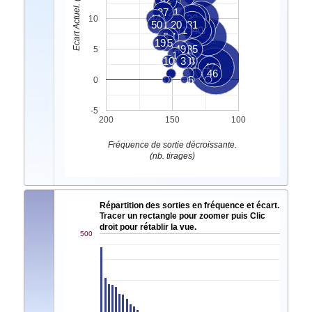
Ecart Actuel. (nb. tirages)
4
37
21
44
32
8
2
10
50
20
31
11
40
48
5
17
41
19
15
49
35
5
1
24
10
28
3
13
47
22
33
46
6
0
-5
200
150
100
Fréquence de sortie décroissante.
(nb. tirages)
Répartition des sorties en fréquence et écart.
Tracer un rectangle pour zoomer puis Clic
droit pour rétablir la vue.
500