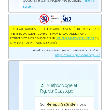
populaire dans lequel les joueurs
... lire la
suite ...
LES JEUX D’ARGENT ET DE HASARD PEUVENT ÊTRE DANGEREUX
: PERTES D’ARGENT, CONFLITS FAMILIAUX, ADDICTION...
RETROUVEZ NOS CONSEILS SUR
JOUEURS-INFO-SERVICE.FR
(09
74 75 13 13 – APPEL NON SURTAXÉ).
Les abonnés doivent avoir 18 ans ou plus. Visit :
https://www.gamcare.org.uk/
🔬
Méthodologie et
Rigueur Statistique
Sur
RemplirSaGrille
, nous