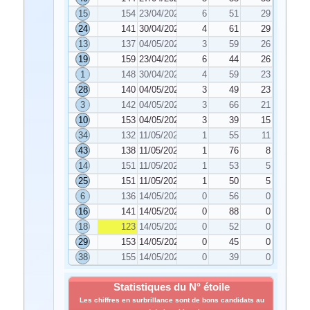
15
154
23/04/2021
6
51
29
24
141
30/04/2021
4
61
29
13
137
04/05/2021
3
59
26
19
159
23/04/2021
6
44
26
1
148
30/04/2021
4
59
23
28
140
04/05/2021
3
49
23
3
142
04/05/2021
3
66
21
10
153
04/05/2021
3
39
15
34
132
11/05/2021
1
55
11
43
138
11/05/2021
1
76
8
14
151
11/05/2021
1
53
5
25
151
11/05/2021
1
50
5
6
136
14/05/2021
0
56
0
16
141
14/05/2021
0
88
0
18
123
14/05/2021
0
52
0
29
153
14/05/2021
0
45
0
38
155
14/05/2021
0
39
0
Statistiques du N° étoile
Les chiffres en surbrillance sont de bons candidats au