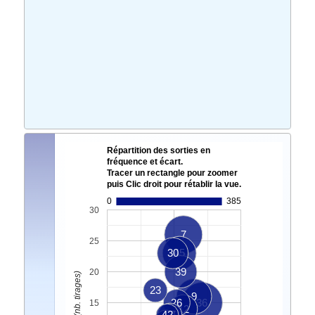
Répartition des sorties en
fréquence et écart.
Tracer un rectangle pour zoomer
puis Clic droit pour rétablir la vue.
0
385
30
7
25
30
45
39
20
23
9
26
36
15
12
42
27