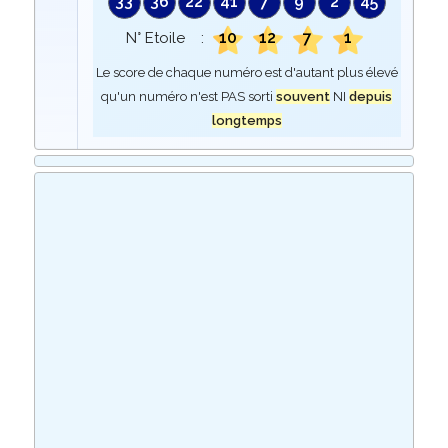
33
36
22
41
7
9
2
45
10
12
7
1
N° Etoile :
Le score de chaque numéro est d'autant plus élevé
qu'un numéro n'est PAS sorti
souvent
NI
depuis
longtemps