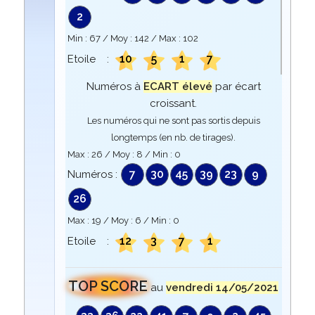
2
Min :
67
/ Moy :
142
/ Max :
102
10
5
1
7
Etoile :
Numéros à
ECART élevé
par écart
croissant.
Les numéros qui ne sont pas sortis depuis
longtemps (en nb. de tirages).
Max :
26
/ Moy :
8
/ Min :
0
7
30
45
39
23
9
Numéros :
26
Max :
19
/ Moy :
6
/ Min :
0
12
3
7
1
Etoile :
TOP SCORE
au
vendredi 14/05/2021