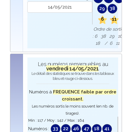
29
38
6
11
Ordre de sortie
: 6 38 29 16
18 / 6 11
Les numéros remarquables au
vendredi 14/05/2021
.
Le détail des statistiques se trouve dans les tableaux
bleu et rouge ci-dessous.
Numéros à
FREQUENCE faible par ordre
croissant.
Les numéros sortis le moins souvent (en nb. de
tirages).
Min :
117
/ Moy :
142
/ Max :
164
33
22
46
47
18
41
Numéros :