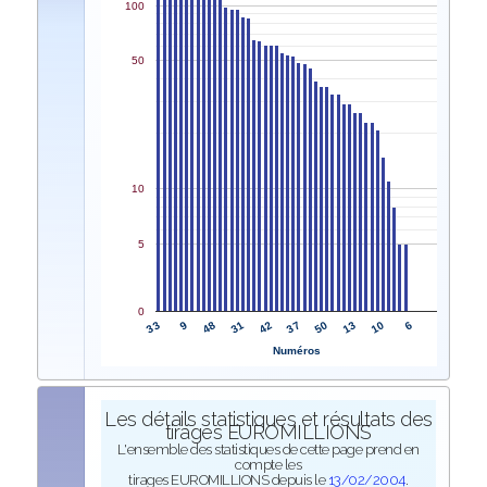
100
50
10
5
0
33
37
9
50
48
13
31
10
42
6
Numéros
Les détails statistiques et résultats des
tirages EUROMILLIONS
L'ensemble des statistiques de cette page prend en
compte les
tirages EUROMILLIONS depuis le
13/02/2004
.