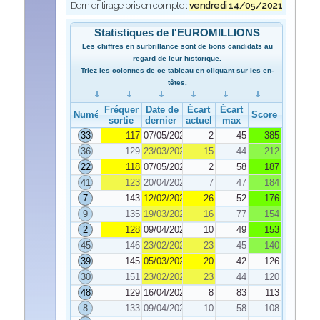
Dernier tirage pris en compte :
vendredi 14/05/2021
Statistiques de l'EUROMILLIONS
Les chiffres en surbrillance sont de bons candidats au
regard de leur historique.
Triez les colonnes de ce tableau en cliquant sur les en-
têtes.
Fréquence de
Date de
Écart
Écart
Numéro
Score
sortie
dernier tirage
actuel
max
33
117
07/05/2021
2
45
385
36
129
23/03/2021
15
44
212
22
118
07/05/2021
2
58
187
41
123
20/04/2021
7
47
184
7
143
12/02/2021
26
52
176
9
135
19/03/2021
16
77
154
2
128
09/04/2021
10
49
153
45
146
23/02/2021
23
45
140
39
145
05/03/2021
20
42
126
30
151
23/02/2021
23
44
120
48
129
16/04/2021
8
83
113
8
133
09/04/2021
10
58
108