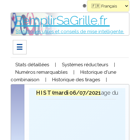
🌐
RemplirSaGrille.fr
Statistiques utiles et conseils de mise intelligente.
☰
Stats détaillées
|
Systèmes réducteurs
|
Numéros remarquables
|
Historique d'une
combinaison
|
Historique des tirages
|
H I S T O R I Q U E
mardi 06/07/2021
lors du tirage du