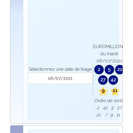
EUROMILLIONS
du mardi
06/07/2021
Sélectionnez une date de tirage
2
5
21
27
42
9
11
Ordre de sortie
: 2 42 5 27
21 / 9 11