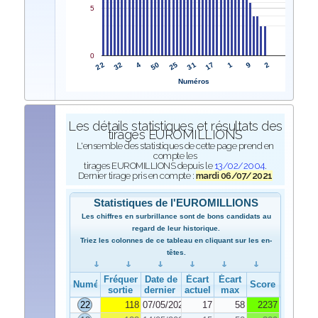
5
0
22
31
32
17
4
1
50
9
25
2
Numéros
Les détails statistiques et résultats des
tirages EUROMILLIONS
L'ensemble des statistiques de cette page prend en
compte les
tirages EUROMILLIONS depuis le
13/02/2004
.
Dernier tirage pris en compte :
mardi 06/07/2021
Statistiques de l'EUROMILLIONS
Les chiffres en surbrillance sont de bons candidats au
regard de leur historique.
Triez les colonnes de ce tableau en cliquant sur les en-
têtes.
Fréquence de
Date de
Écart
Écart
Numéro
Score
sortie
dernier tirage
actuel
max
22
118
07/05/2021
17
58
2237