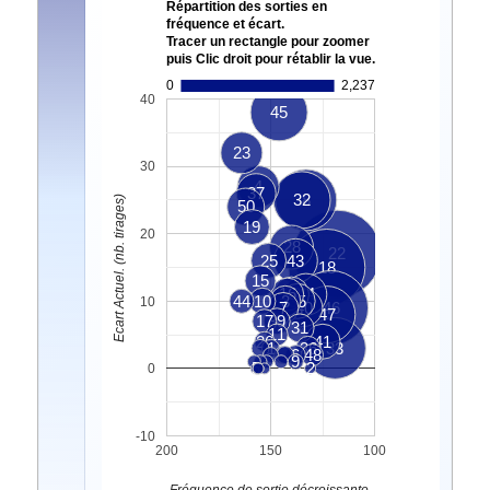
Répartition des sorties en
fréquence et écart.
Tracer un rectangle pour zoomer
puis Clic droit pour rétablir la vue.
0
2,237
40
45
23
30
4
37
32
8
Ecart Actuel. (nb. tirages)
50
19
20
28
22
25
43
18
15
16
13
34
44
10
3
35
10
7
40
46
47
17
39
31
11
26
41
1
36
33
6
48
9
5
2
0
-10
200
150
100