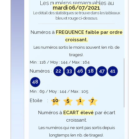
Les numéros remarquables au
mardi 06/07/2021
.
Le détail des statistiques se trouve dans les tableaux
bleu et rouge ci-dessous.
Numéros à
FREQUENCE faible par ordre
croissant.
Les numéros sortis le moins souvent (en nb. de
tirages).
Min :
118
/ Moy :
144
/ Max :
164
22
33
46
18
47
41
Numéros :
48
Min :
69
/ Moy :
144
/ Max :
105
10
5
1
7
Etoile :
Numéros à
ECART élevé
par écart
croissant.
Les numéros qui ne sont pas sortis depuis
longtemps (en nb. de tirages).