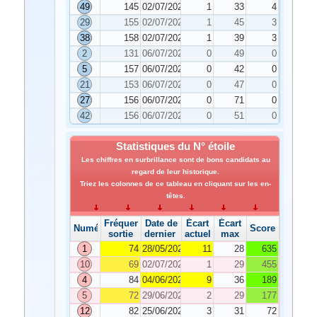
49
145
02/07/2021
1
33
4
29
155
02/07/2021
1
45
3
38
158
02/07/2021
1
39
3
2
131
06/07/2021
0
49
0
5
157
06/07/2021
0
42
0
21
153
06/07/2021
0
47
0
27
156
06/07/2021
0
71
0
42
156
06/07/2021
0
51
0
Statistiques du N° étoile
Les chiffres en surbrillance sont de bons candidats au
regard de leur historique.
Triez les colonnes de ce tableau en cliquant sur les en-
têtes.
Fréquence de
Date de
Écart
Écart
Numéro
Score
sortie
dernier tirage
actuel
max
1
74
28/05/2021
11
28
635
10
69
02/07/2021
1
29
455
4
84
04/06/2021
9
36
189
5
72
29/06/2021
2
29
177
12
82
25/06/2021
3
31
72