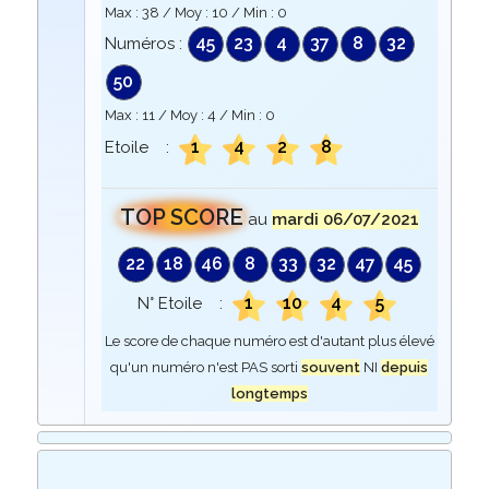
Max :
38
/ Moy :
10
/ Min :
0
45
23
4
37
8
32
Numéros :
50
Max :
11
/ Moy :
4
/ Min :
0
1
4
2
8
Etoile :
TOP SCORE
au
mardi 06/07/2021
22
18
46
8
33
32
47
45
1
10
4
5
N° Etoile :
Le score de chaque numéro est d'autant plus élevé
qu'un numéro n'est PAS sorti
souvent
NI
depuis
longtemps