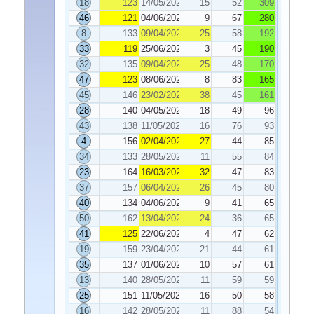
18
123
14/05/2021
15
52
309
46
121
04/06/2021
9
67
280
8
133
09/04/2021
25
58
192
33
119
25/06/2021
3
45
190
32
135
09/04/2021
25
48
170
47
123
08/06/2021
8
83
165
45
146
23/02/2021
38
45
161
28
140
04/05/2021
18
49
96
43
138
11/05/2021
16
76
93
4
156
02/04/2021
27
44
85
34
133
28/05/2021
11
55
84
23
164
16/03/2021
32
47
83
37
157
06/04/2021
26
45
80
40
134
04/06/2021
9
41
65
50
162
13/04/2021
24
36
65
41
125
22/06/2021
4
47
62
19
159
23/04/2021
21
44
61
35
137
01/06/2021
10
57
61
13
140
28/05/2021
11
59
59
25
151
11/05/2021
16
50
58
16
142
28/05/2021
11
88
54