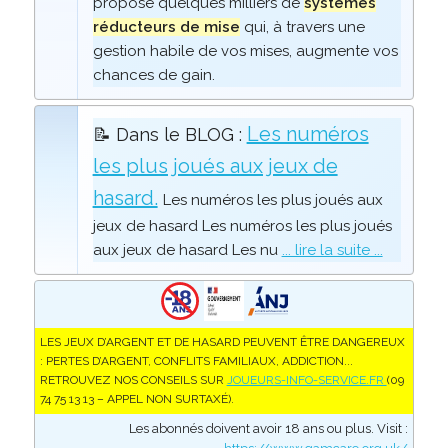
propose quelques milliers de
systèmes
réducteurs de mise
qui, à travers une
gestion habile de vos mises, augmente vos
chances de gain.
Les numéros
📝 Dans le BLOG :
les plus joués aux jeux de
hasard.
Les numéros les plus joués aux
jeux de hasard Les numéros les plus joués
aux jeux de hasard Les nu
... lire la suite ...
LES JEUX D’ARGENT ET DE HASARD PEUVENT ÊTRE DANGEREUX
: PERTES D’ARGENT, CONFLITS FAMILIAUX, ADDICTION...
RETROUVEZ NOS CONSEILS SUR
JOUEURS-INFO-SERVICE.FR
(09
74 75 13 13 – APPEL NON SURTAXÉ).
Les abonnés doivent avoir 18 ans ou plus. Visit :