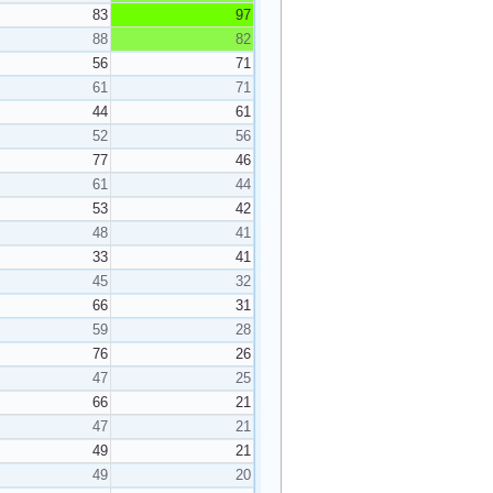
83
97
88
82
56
71
61
71
44
61
52
56
77
46
61
44
53
42
48
41
33
41
45
32
66
31
59
28
76
26
47
25
66
21
47
21
49
21
49
20