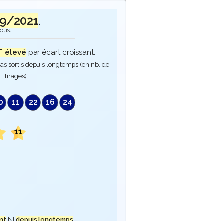
09/2021
.
sous.
 élevé
par écart croissant.
as sortis depuis longtemps (en nb. de
tirages).
0
11
22
16
24
6
11
nt
NI
depuis longtemps