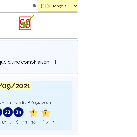
🌐
ique d'une combinaison
|
/09/2021
S du mardi 28/09/2021
33
39
1
7
ie : 12 7 6 33 39 / 7 1