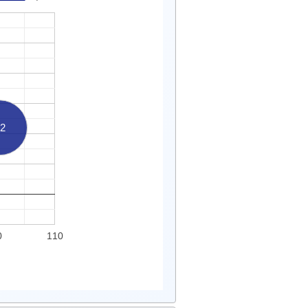
2
0
110