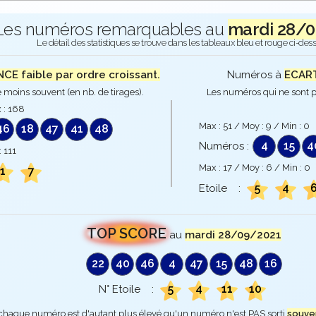
Les numéros remarquables au
mardi 28/
Le détail des statistiques se trouve dans les tableaux bleu et rouge ci-des
E faible par ordre croissant.
Numéros à
ECART
 moins souvent (en nb. de tirages).
Les numéros qui ne sont p
 :
168
Max :
51
/ Moy :
9
/ Min :
0
46
18
47
41
48
4
15
4
Numéros :
:
111
Max :
17
/ Moy :
6
/ Min :
0
1
7
5
4
Etoile :
TOP SCORE
au
mardi 28/09/2021
22
40
46
4
47
15
48
16
5
4
11
10
N° Etoile :
 chaque numéro est d'autant plus élevé qu'un numéro n'est PAS sorti
souve