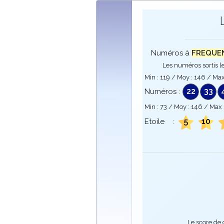
Numéros à
FREQUENC
Les numéros sortis le
Min :
119
/ Moy :
146
/ Max
22
33
Numéros :
Min :
73
/ Moy :
146
/ Max 
5
10
Etoile :
Le score de