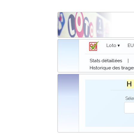
Loto ▾
EU
Stats détaillées
|
Historique des tirage
H 
Séle