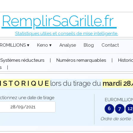
RemplirSaGrille.fr
Statistiques utiles et conseils de mise intelligente.
ROMILLIONS ▾
Keno ▾
Analyse
Blog
Contact
Systèmes réducteurs
|
Numéros remarquables
|
Histor
s
|
I S T O R I Q U E
lors du tirage du
mardi 28
ctionnez une date de tirage
EUROMILLION
6
7
12
Ordre de sort