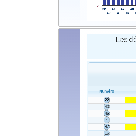
0
22
46
47
48
40
4
15
Les dé
Numéro
22
40
46
4
47
15