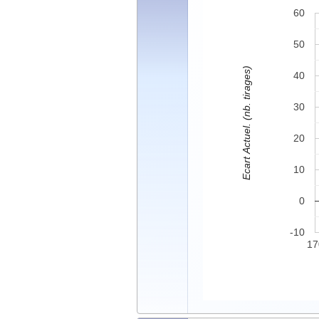
60
50
Ecart Actuel. (nb. tirages)
40
30
20
10
0
-10
17