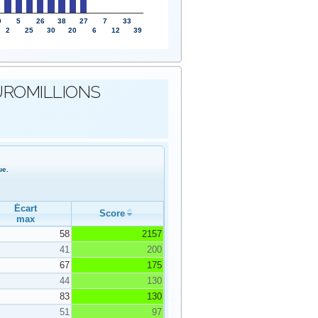
0
5
26
38
27
7
33
2
25
30
20
6
12
39
s EUROMILLIONS
ue.
Écart
Score
max
58
2157
41
200
67
175
44
130
83
130
51
97