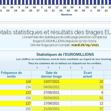
11
36
9
14
49
3
43
17
28
50
8
35
42
19
1
16
24
18
31
32
37
13
21
23
44
29
34
1
45
41
Numéros
tails statistiques et résultats des tirage
L'ensemble des statistiques de cette page prend en compte les
tirages EUROMILLIONS depuis le
13/02/2004
.
Dernier tirage pris en compte :
mardi 28/09/2021
Statistiques de l'EUROMILLIONS
Les chiffres en surbrillance sont de bons candidats au regard de leur historiq
Triez les colonnes de ce tableau en cliquant sur les en-têtes.
Fréquence de
Date de
Écart
sortie
dernier tirage
actuel
119
13/07/2021
22
134
04/06/2021
33
123
27/08/2021
9
156
02/04/2021
51
127
17/08/2021
12
155
21/05/2021
37