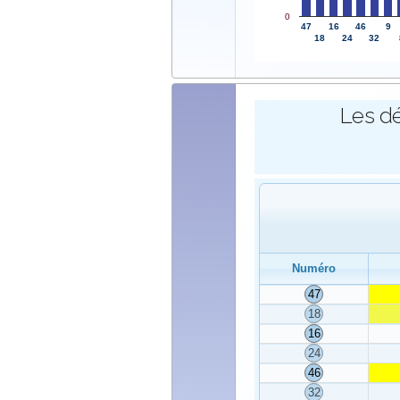
0
47
16
46
9
18
24
32
Les dé
Numéro
47
18
16
24
46
32