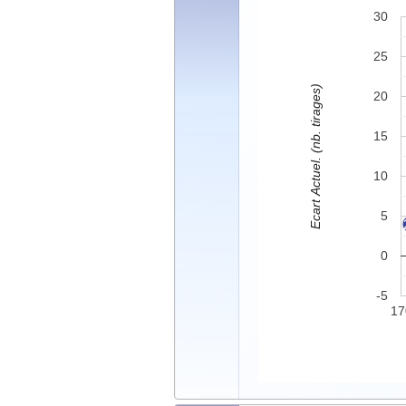
30
25
Ecart Actuel. (nb. tirages)
20
15
10
5
0
-5
17