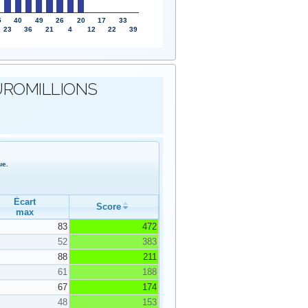
5
40
49
26
20
17
33
23
36
21
4
12
22
39
s EUROMILLIONS
ue.
Écart
Score
max
83
472
52
383
88
211
61
188
67
174
48
153