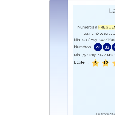
L
Numéros à
FREQUENC
Les numéros sortis le
Min :
121
/ Moy :
147
/ Max
22
33
Numéros :
Min :
75
/ Moy :
147
/ Max 
5
10
Etoile :
Le score de