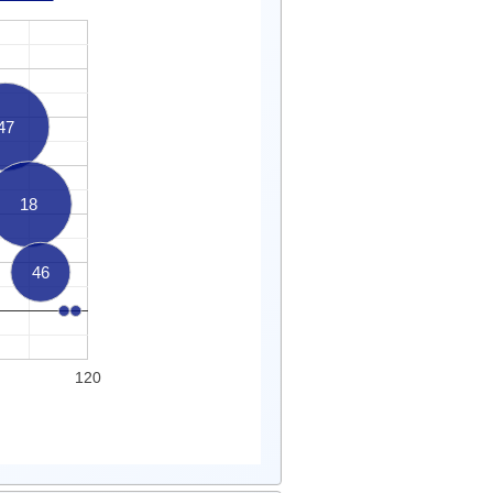
47
18
46
120