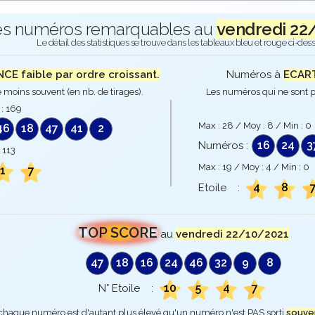
es numéros remarquables au
vendredi 22
Le détail des statistiques se trouve dans les tableaux bleu et rouge ci-des
E faible par ordre croissant.
Numéros à
ECART
 moins souvent (en nb. de tirages).
Les numéros qui ne sont p
 :
169
Max :
28
/ Moy :
8
/ Min :
0
46
18
47
41
2
16
24
3
Numéros :
:
113
Max :
19
/ Moy :
4
/ Min :
0
1
7
4
8
Etoile :
TOP SCORE
au
vendredi 22/10/2021
47
18
16
24
46
32
9
8
10
5
4
7
N° Etoile :
 chaque numéro est d'autant plus élevé qu'un numéro n'est PAS sorti
souve