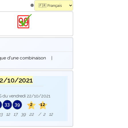
🌐
ique d'une combinaison
|
22/10/2021
 du vendredi 22/10/2021
33
39
2
12
e : 33 12 17 39 22 / 2 12