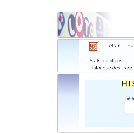
Loto ▾
EU
Stats détaillées
|
Historique des tirage
H I
Séle