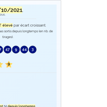
/10/2021
.
sous.
 élevé
par écart croissant.
as sortis depuis longtemps (en nb. de
tirages).
7
47
9
44
3
7
9
nt
NI
depuis longtemps