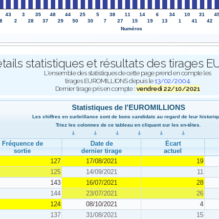
43
3
35
48
44
25
5
38
11
14
6
34
10
31
4
8
2
28
37
29
50
30
7
27
15
19
13
1
41
42
Numéros
tails statistiques et résultats des tirage
L'ensemble des statistiques de cette page prend en compte les
tirages EUROMILLIONS depuis le
13/02/2004
.
Dernier tirage pris en compte :
vendredi 22/10/2021
Statistiques de l'EUROMILLIONS
Les chiffres en surbrillance sont de bons candidats au regard de leur historiq
Triez les colonnes de ce tableau en cliquant sur les en-têtes.
Fréquence de
Date de
Écart
sortie
dernier tirage
actuel
127
17/08/2021
19
125
14/09/2021
11
143
16/07/2021
28
144
23/07/2021
26
124
08/10/2021
4
137
31/08/2021
15