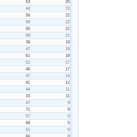
53
25
44
23
56
22
59
22
55
22
59
21
39
19
47
19
61
18
51
17
46
17
47
14
41
12
44
11
33
11
47
9
71
9
57
5
68
5
51
0
66
0