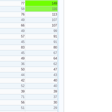
77
149
58
116
76
113
49
107
66
107
49
99
57
91
45
91
83
80
45
67
49
64
36
62
50
47
44
43
42
40
52
40
39
39
71
37
56
30
51
29