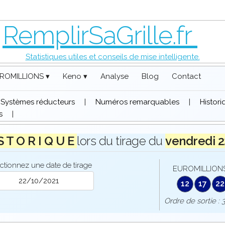
RemplirSaGrille.fr
Statistiques utiles et conseils de mise intelligente.
ROMILLIONS ▾
Keno ▾
Analyse
Blog
Contact
Systèmes réducteurs
|
Numéros remarquables
|
Histor
s
|
 S T O R I Q U E
lors du tirage du
vendredi 
ctionnez une date de tirage
EUROMILLIONS
12
17
22
Ordre de sorti