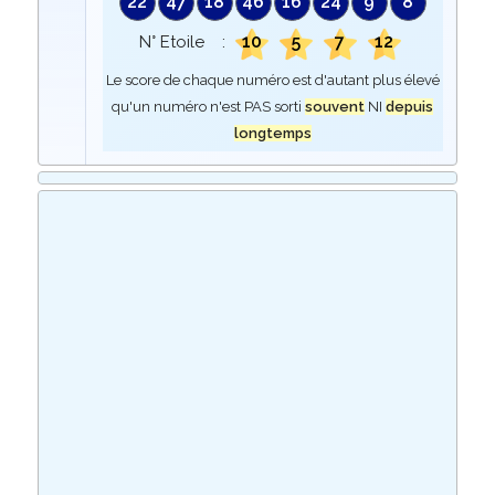
22
47
18
46
16
24
9
8
10
5
7
12
N° Etoile :
Le score de chaque numéro est d'autant plus élevé
qu'un numéro n'est PAS sorti
souvent
NI
depuis
longtemps