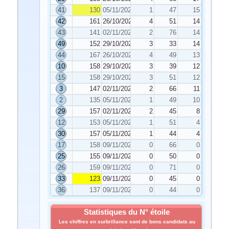
41
130
05/11/2021
1
47
15
42
161
26/10/2021
4
51
14
43
141
02/11/2021
2
76
14
49
152
29/10/2021
3
33
14
44
167
26/10/2021
4
49
13
10
158
29/10/2021
3
39
12
15
158
29/10/2021
3
51
12
3
147
02/11/2021
2
66
11
2
135
05/11/2021
1
49
10
29
157
02/11/2021
2
45
8
12
153
05/11/2021
1
51
4
30
157
05/11/2021
1
44
4
17
158
09/11/2021
0
66
0
25
155
09/11/2021
0
50
0
26
159
09/11/2021
0
71
0
33
123
09/11/2021
0
45
0
36
137
09/11/2021
0
44
0
Statistiques du N° étoile
Les chiffres en surbrillance sont de bons candidats au