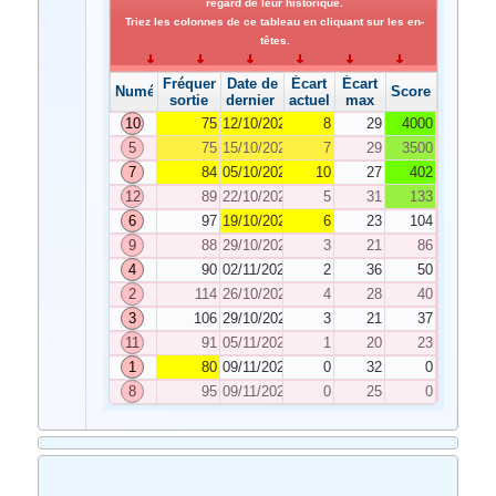
regard de leur historique.
Triez les colonnes de ce tableau en cliquant sur les en-
têtes.
Fréquence de
Date de
Écart
Écart
Numéro
Score
sortie
dernier tirage
actuel
max
10
75
12/10/2021
8
29
4000
5
75
15/10/2021
7
29
3500
7
84
05/10/2021
10
27
402
12
89
22/10/2021
5
31
133
6
97
19/10/2021
6
23
104
9
88
29/10/2021
3
21
86
4
90
02/11/2021
2
36
50
2
114
26/10/2021
4
28
40
3
106
29/10/2021
3
21
37
11
91
05/11/2021
1
20
23
1
80
09/11/2021
0
32
0
8
95
09/11/2021
0
25
0