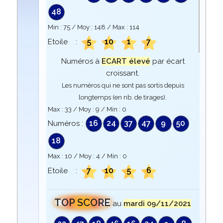
48
Min :
75
/ Moy :
148
/ Max :
114
5
10
1
7
Etoile :
Numéros à
ECART élevé
par écart
croissant.
Les numéros qui ne sont pas sortis depuis
longtemps (en nb. de tirages).
Max :
33
/ Moy :
9
/ Min :
0
16
24
37
47
9
50
Numéros :
18
Max :
10
/ Moy :
4
/ Min :
0
7
10
5
6
Etoile :
TOP SCORE
au
mardi 09/11/2021