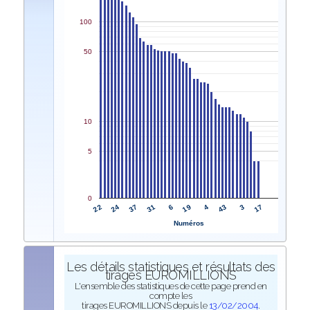
100
50
10
5
0
22
19
24
4
37
43
31
3
6
17
Numéros
Les détails statistiques et résultats des
tirages EUROMILLIONS
L'ensemble des statistiques de cette page prend en
compte les
tirages EUROMILLIONS depuis le
13/02/2004
.