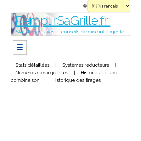
🌐
RemplirSaGrille.fr
Statistiques utiles et conseils de mise intelligente.
☰
Stats détaillées
|
Systèmes réducteurs
|
Numéros remarquables
|
Historique d'une
combinaison
|
Historique des tirages
|