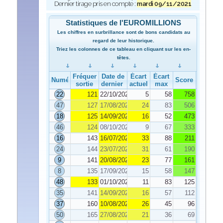
Dernier tirage pris en compte :
mardi 09/11/2021
Statistiques de l'EUROMILLIONS
Les chiffres en surbrillance sont de bons candidats au
regard de leur historique.
Triez les colonnes de ce tableau en cliquant sur les en-
têtes.
Fréquence de
Date de
Écart
Écart
Numéro
Score
sortie
dernier tirage
actuel
max
22
121
22/10/2021
5
58
758
47
127
17/08/2021
24
83
506
18
125
14/09/2021
16
52
473
46
124
08/10/2021
9
67
333
16
143
16/07/2021
33
88
211
24
144
23/07/2021
31
61
190
9
141
20/08/2021
23
77
161
8
135
17/09/2021
15
58
147
48
133
01/10/2021
11
83
125
35
141
14/09/2021
16
57
112
37
160
10/08/2021
26
45
96
50
165
27/08/2021
21
36
69