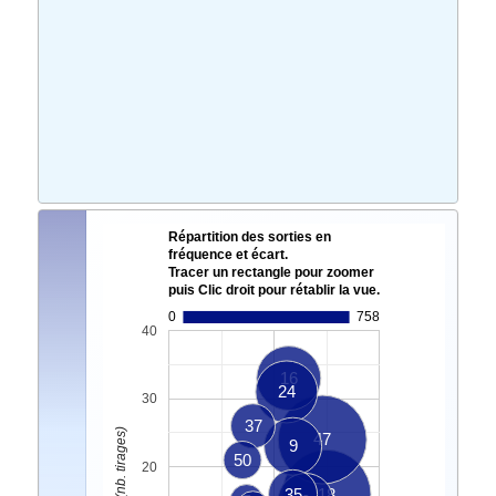
Répartition des sorties en
fréquence et écart.
Tracer un rectangle pour zoomer
puis Clic droit pour rétablir la vue.
0
758
40
16
24
30
37
47
9
50
20
35
18