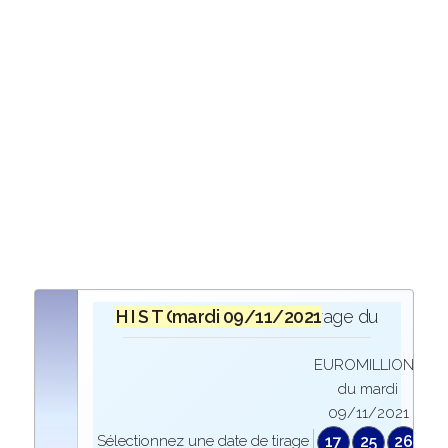
H I S T O R I Q U E
mardi 09/11/2021
lors du tirage du
EUROMILLIONS
du mardi
09/11/2021
Sélectionnez une date de tirage
17
25
26