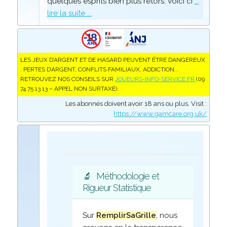
quelques esprits bien plus retors. Voici ci
...
lire la suite ...
LES JEUX D’ARGENT ET DE HASARD PEUVENT ÊTRE DANGEREUX
: PERTES D’ARGENT, CONFLITS FAMILIAUX, ADDICTION...
RETROUVEZ NOS CONSEILS SUR
JOUEURS-INFO-SERVICE.FR
(09
74 75 13 13 – APPEL NON SURTAXÉ).
Les abonnés doivent avoir 18 ans ou plus. Visit :
https://www.gamcare.org.uk/
🔬
Méthodologie et
Rigueur Statistique
Sur
RemplirSaGrille
, nous