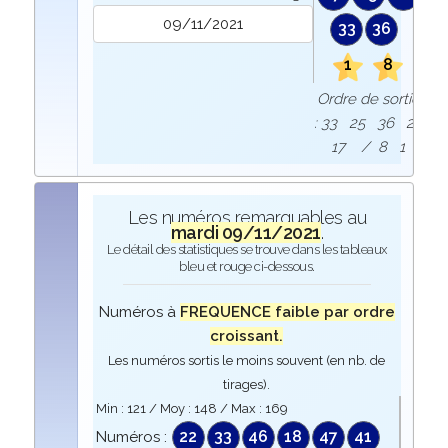
33
36
1
8
Ordre de sortie
: 33 25 36 26
17 / 8 1
Les numéros remarquables au
mardi 09/11/2021
.
Le détail des statistiques se trouve dans les tableaux
bleu et rouge ci-dessous.
Numéros à
FREQUENCE faible par ordre
croissant.
Les numéros sortis le moins souvent (en nb. de
tirages).
Min :
121
/ Moy :
148
/ Max :
169
22
33
46
18
47
41
Numéros :