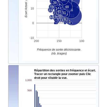
Ecart Actuel. (nb. tirages)
5
8
38
27
7
19
48
14
11
10
23
1
46
45
13
6
21
31
34
4
40
39
22
44
42
20
10
15
49
28
32
3
43
2
41
0
-10
200
150
100
Fréquence de sortie décroissante.
(nb. tirages)
Répartition des sorties en fréquence et écart.
Tracer un rectangle pour zoomer puis Clic
droit pour rétablir la vue.
1,000
500