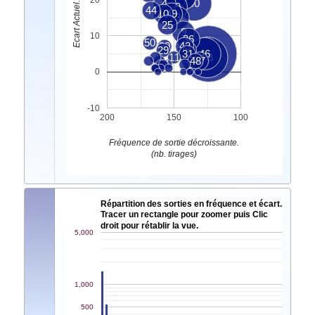
4
40
39
44
10
49
3
25
9
10
36
50
20
43
29
32
31
46
22
11
33
48
47
1
2
0
-10
200
150
100
Fréquence de sortie décroissante.
(nb. tirages)
Répartition des sorties en fréquence et écart.
Tracer un rectangle pour zoomer puis Clic
droit pour rétablir la vue.
5,000
1,000
500