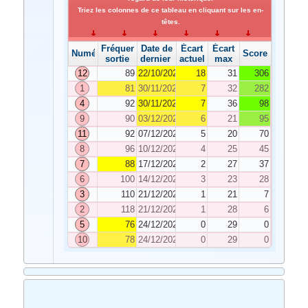
Triez les colonnes de ce tableau en cliquant sur les en-
têtes.
Fréquence de
Date de
Écart
Écart
Numéro
Score
sortie
dernier tirage
actuel
max
12
89
22/10/2021
18
31
306
1
81
30/11/2021
7
32
282
4
92
30/11/2021
7
36
98
9
90
03/12/2021
6
21
95
11
92
07/12/2021
5
20
70
8
96
10/12/2021
4
25
45
7
88
17/12/2021
2
27
37
6
100
14/12/2021
3
23
28
3
110
21/12/2021
1
21
7
2
118
21/12/2021
1
28
6
5
76
24/12/2021
0
29
0
10
78
24/12/2021
0
29
0