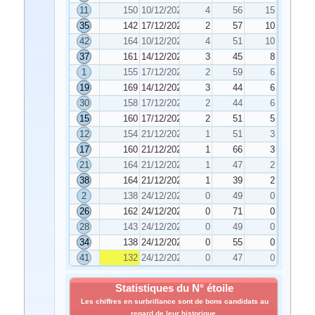
11
150
10/12/2021
4
56
15
35
142
17/12/2021
2
57
10
42
164
10/12/2021
4
51
10
37
161
14/12/2021
3
45
8
1
155
17/12/2021
2
59
6
19
169
14/12/2021
3
44
6
30
158
17/12/2021
2
44
6
15
160
17/12/2021
2
51
5
12
154
21/12/2021
1
51
3
17
160
21/12/2021
1
66
3
21
164
21/12/2021
1
47
2
38
164
21/12/2021
1
39
2
2
138
24/12/2021
0
49
0
26
162
24/12/2021
0
71
0
28
143
24/12/2021
0
49
0
34
138
24/12/2021
0
55
0
41
132
24/12/2021
0
47
0
Statistiques du N° étoile
Les chiffres en surbrillance sont de bons candidats au
regard de leur historique.