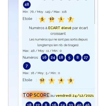
48
Min :
76
/ Moy :
149
/ Max :
118
5
10
1
7
Etoile :
Numéros à
ECART élevé
par écart
croissant.
Les numéros qui ne sont pas sortis depuis
longtemps (en nb. de tirages).
Max :
46
/ Moy :
11
/ Min :
0
16
24
18
5
8
27
Numéros :
7
Max :
18
/ Moy :
5
/ Min :
0
12
1
4
9
Etoile :
TOP SCORE
au
vendredi 24/12/2021
18
22
8
16
24
33
40
46