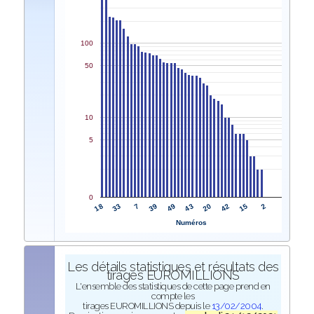
100
50
10
5
0
18
43
33
20
7
42
39
15
49
2
Numéros
Les détails statistiques et résultats des
tirages EUROMILLIONS
L'ensemble des statistiques de cette page prend en
compte les
tirages EUROMILLIONS depuis le
13/02/2004
.