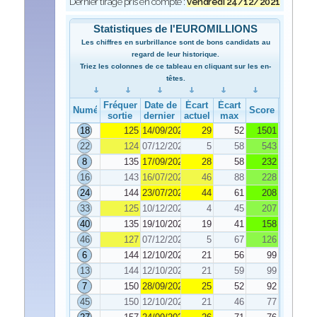
Dernier tirage pris en compte :
vendredi 24/12/2021
Statistiques de l'EUROMILLIONS
Les chiffres en surbrillance sont de bons candidats au
regard de leur historique.
Triez les colonnes de ce tableau en cliquant sur les en-
têtes.
Fréquence de
Date de
Écart
Écart
Numéro
Score
sortie
dernier tirage
actuel
max
18
125
14/09/2021
29
52
1501
22
124
07/12/2021
5
58
543
8
135
17/09/2021
28
58
232
16
143
16/07/2021
46
88
228
24
144
23/07/2021
44
61
208
33
125
10/12/2021
4
45
207
40
135
19/10/2021
19
41
158
46
127
07/12/2021
5
67
126
6
144
12/10/2021
21
56
99
13
144
12/10/2021
21
59
99
7
150
28/09/2021
25
52
92
45
150
12/10/2021
21
46
77