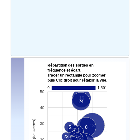
Répartition des sorties en
fréquence et écart.
Tracer un rectangle pour zoomer
puis Clic droit pour rétablir la vue.
0
1,501
50
16
24
40
Ecart Actuel. (nb. tirages)
30
18
5
8
27
7
14
23
45
13
6
20