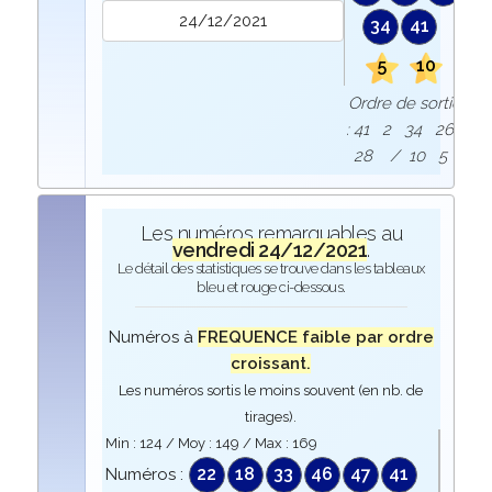
34
41
5
10
Ordre de sortie
: 41 2 34 26
28 / 10 5
Les numéros remarquables au
vendredi 24/12/2021
.
Le détail des statistiques se trouve dans les tableaux
bleu et rouge ci-dessous.
Numéros à
FREQUENCE faible par ordre
croissant.
Les numéros sortis le moins souvent (en nb. de
tirages).
Min :
124
/ Moy :
149
/ Max :
169
22
18
33
46
47
41
Numéros :