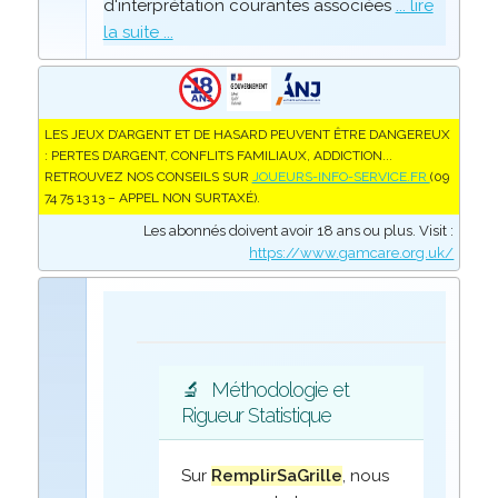
d'interprétation courantes associées
... lire
la suite ...
LES JEUX D’ARGENT ET DE HASARD PEUVENT ÊTRE DANGEREUX
: PERTES D’ARGENT, CONFLITS FAMILIAUX, ADDICTION...
RETROUVEZ NOS CONSEILS SUR
JOUEURS-INFO-SERVICE.FR
(09
74 75 13 13 – APPEL NON SURTAXÉ).
Les abonnés doivent avoir 18 ans ou plus. Visit :
https://www.gamcare.org.uk/
🔬
Méthodologie et
Rigueur Statistique
Sur
RemplirSaGrille
, nous