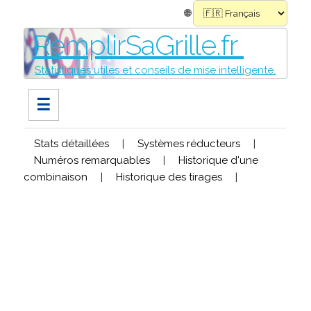
🌐
RemplirSaGrille.fr
Statistiques utiles et conseils de mise intelligente.
☰
Stats détaillées
|
Systèmes réducteurs
|
Numéros remarquables
|
Historique d'une
combinaison
|
Historique des tirages
|