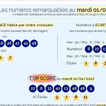
Les numéros remarquables au
mardi 01/
Le détail des statistiques se trouve dans les tableaux bleu et rouge ci-des
E faible par ordre croissant.
Numéros à
ECART
 moins souvent (en nb. de tirages).
Les numéros qui ne sont p
 :
171
Max :
39
/ Moy :
8
/ Min :
0
18
46
47
41
48
8
27
1
Numéros :
:
120
Max :
18
/ Moy :
6
/ Min :
0
1
7
1
8
Etoile :
TOP SCORE
au
mardi 01/02/2022
22
8
33
40
13
48
46
9
5
1
8
11
N° Etoile :
 chaque numéro est d'autant plus élevé qu'un numéro n'est PAS sorti
souve