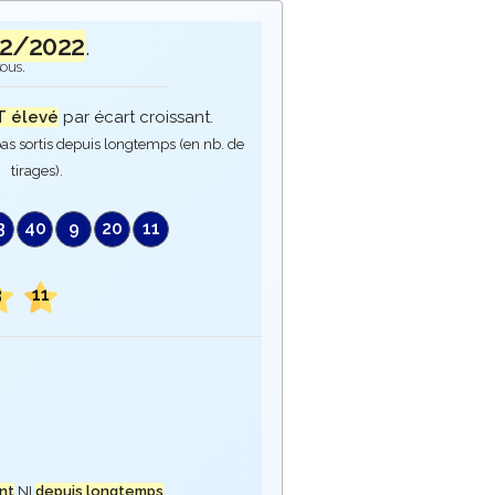
02/2022
.
sous.
 élevé
par écart croissant.
as sortis depuis longtemps (en nb. de
tirages).
3
40
9
20
11
3
11
nt
NI
depuis longtemps