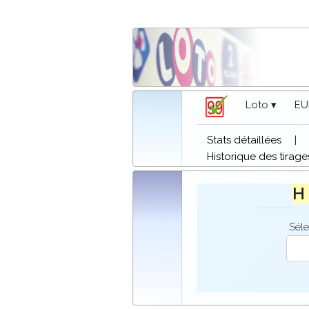
Loto ▾
EU
Stats détaillées
|
Historique des tirage
H 
Séle