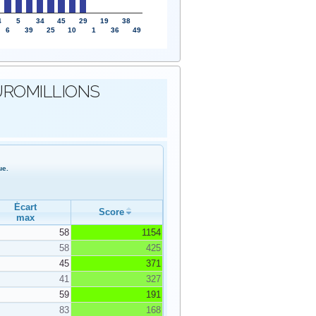
4
5
34
45
29
19
38
6
39
25
10
1
36
49
s EUROMILLIONS
ue.
Écart
Score
max
58
1154
58
425
45
371
41
327
59
191
83
168