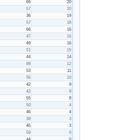
66
20
57
20
36
19
57
18
66
16
47
16
49
16
51
15
44
14
88
12
53
11
56
10
42
9
42
9
55
8
50
4
46
4
39
3
45
3
59
0
44
0