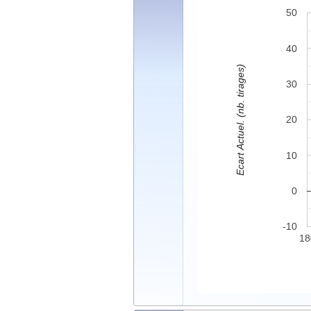
50
40
Ecart Actuel. (nb. tirages)
30
20
10
0
-10
18