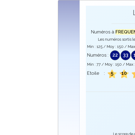
Numéros à
FREQUENC
Les numéros sortis le
Min :
125
/ Moy :
150
/ Max
22
33
Numéros :
Min :
77
/ Moy :
150
/ Max 
5
10
Etoile :
Le score de