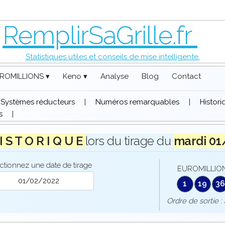
RemplirSaGrille.fr
Statistiques utiles et conseils de mise intelligente.
ROMILLIONS ▾
Keno ▾
Analyse
Blog
Contact
Systèmes réducteurs
|
Numéros remarquables
|
Histor
s
|
I S T O R I Q U E
lors du tirage du
mardi 01
ctionnez une date de tirage
EUROMILLION
1
19
36
Ordre de sorti