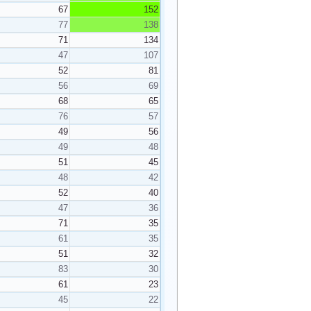
67
152
77
138
71
134
47
107
52
81
56
69
68
65
76
57
49
56
49
48
51
45
48
42
52
40
47
36
71
35
61
35
51
32
83
30
61
23
45
22