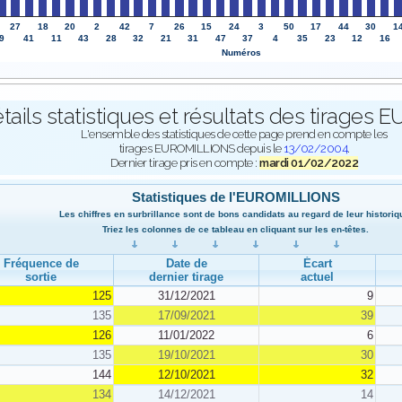
27
18
20
2
42
7
26
15
24
3
50
17
44
30
1
9
41
11
43
28
32
21
31
47
37
4
35
23
12
16
Numéros
tails statistiques et résultats des tirage
L'ensemble des statistiques de cette page prend en compte les
tirages EUROMILLIONS depuis le
13/02/2004
.
Dernier tirage pris en compte :
mardi 01/02/2022
Statistiques de l'EUROMILLIONS
Les chiffres en surbrillance sont de bons candidats au regard de leur historiq
Triez les colonnes de ce tableau en cliquant sur les en-têtes.
Fréquence de
Date de
Écart
sortie
dernier tirage
actuel
125
31/12/2021
9
135
17/09/2021
39
126
11/01/2022
6
135
19/10/2021
30
144
12/10/2021
32
134
14/12/2021
14