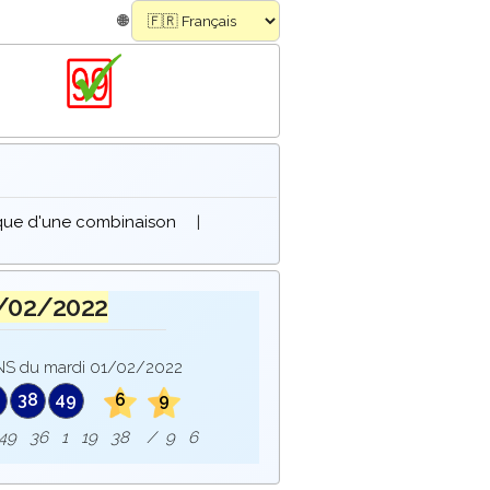
🌐
ique d'une combinaison
|
/02/2022
S du mardi 01/02/2022
38
49
6
9
e : 49 36 1 19 38 / 9 6