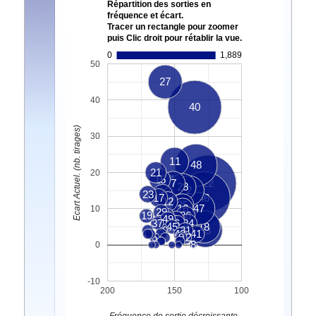
Répartition des sorties en
fréquence et écart.
Tracer un rectangle pour zoomer
puis Clic droit pour rétablir la vue.
0
1,889
50
27
40
40
Ecart Actuel. (nb. tirages)
30
11
48
21
20
15
7
22
28
2
23
4
17
46
12
35
16
47
10
29
19
1
36
49
3
37
6
34
45
18
20
31
33
43
41
5
9
32
8
0
-10
200
150
100