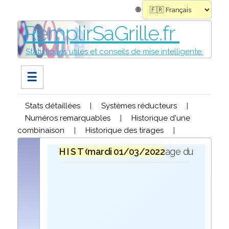
🌐
RemplirSaGrille.fr
Statistiques utiles et conseils de mise intelligente.
☰
Stats détaillées
|
Systèmes réducteurs
|
Numéros remarquables
|
Historique d'une
combinaison
|
Historique des tirages
|
H I S T O R I Q U E
mardi 01/03/2022
lors du tirage du