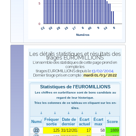
5
0
22
6
33
45
28
9
15
14
17
8
Numéros
Les détails statistiques et résultats des
tirages EUROMILLIONS
L'ensemble des statistiques de cette page prend en
compte les
tirages EUROMILLIONS depuis le
13/02/2004
.
Dernier tirage pris en compte :
mardi 01/03/2022
Statistiques de l'EUROMILLIONS
Les chiffres en surbrillance sont de bons candidats au
regard de leur historique.
Triez les colonnes de ce tableau en cliquant sur les en-
têtes.
Fréquence de
Date de
Écart
Écart
Numéro
Score
sortie
dernier tirage
actuel
max
22
125
31/12/2021
17
58
1889