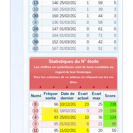
13
146
25/02/2022
1
59
5
10
160
25/02/2022
1
39
3
30
160
25/02/2022
1
44
3
8
136
01/03/2022
0
58
0
24
147
01/03/2022
0
61
0
26
164
01/03/2022
0
71
0
39
152
01/03/2022
0
42
0
42
167
01/03/2022
0
51
0
Statistiques du N° étoile
Les chiffres en surbrillance sont de bons candidats au
regard de leur historique.
Triez les colonnes de ce tableau en cliquant sur les en-
têtes.
Fréquence de
Date de
Écart
Écart
Numéro
Score
sortie
dernier tirage
actuel
max
8
96
10/12/2021
23
25
238
10
81
18/02/2022
3
29
194
4
93
25/01/2022
10
36
124
9
95
01/02/2022
8
21
88
11
95
11/02/2022
5
20
55