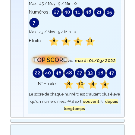
Max :
45
/ Moy :
9
/ Min :
0
27
40
11
48
21
15
Numéros :
7
Max :
23
/ Moy :
5
/ Min :
0
8
4
9
11
Etoile :
TOP SCORE
au
mardi 01/03/2022
22
40
46
48
27
33
18
47
8
10
4
9
N° Etoile :
Le score de chaque numéro est d'autant plus élevé
qu'un numéro n'est PAS sorti
souvent
NI
depuis
longtemps