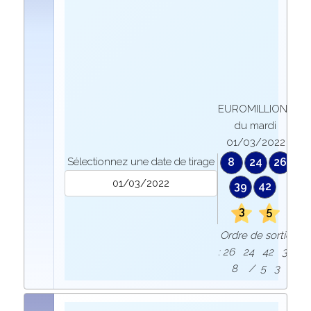
EUROMILLIONS
du mardi
01/03/2022
Sélectionnez une date de tirage
8
24
26
39
42
3
5
Ordre de sortie
: 26 24 42 39
8 / 5 3