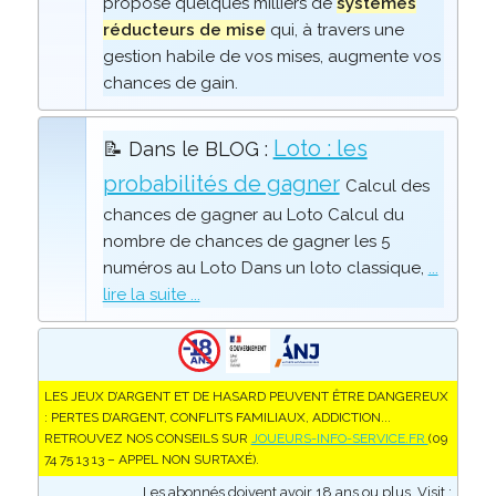
propose quelques milliers de
systèmes
réducteurs de mise
qui, à travers une
gestion habile de vos mises, augmente vos
chances de gain.
Loto : les
📝 Dans le BLOG :
probabilités de gagner
Calcul des
chances de gagner au Loto Calcul du
nombre de chances de gagner les 5
numéros au Loto Dans un loto classique,
...
lire la suite ...
LES JEUX D’ARGENT ET DE HASARD PEUVENT ÊTRE DANGEREUX
: PERTES D’ARGENT, CONFLITS FAMILIAUX, ADDICTION...
RETROUVEZ NOS CONSEILS SUR
JOUEURS-INFO-SERVICE.FR
(09
74 75 13 13 – APPEL NON SURTAXÉ).
Les abonnés doivent avoir 18 ans ou plus. Visit :