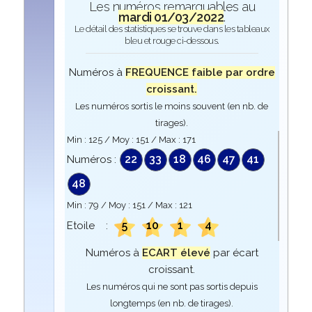
Les numéros remarquables au
mardi 01/03/2022
.
Le détail des statistiques se trouve dans les tableaux
bleu et rouge ci-dessous.
Numéros à
FREQUENCE faible par ordre
croissant.
Les numéros sortis le moins souvent (en nb. de
tirages).
Min :
125
/ Moy :
151
/ Max :
171
22
33
18
46
47
41
Numéros :
48
Min :
79
/ Moy :
151
/ Max :
121
5
10
1
4
Etoile :
Numéros à
ECART élevé
par écart
croissant.
Les numéros qui ne sont pas sortis depuis
longtemps (en nb. de tirages).