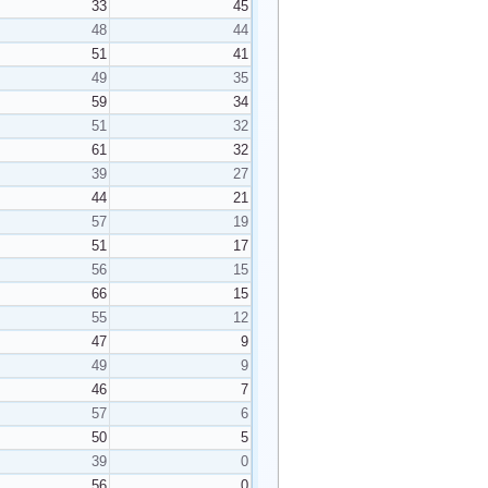
33
45
48
44
51
41
49
35
59
34
51
32
61
32
39
27
44
21
57
19
51
17
56
15
66
15
55
12
47
9
49
9
46
7
57
6
50
5
39
0
56
0