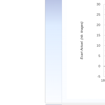
30
25
Ecart Actuel. (nb. tirages)
20
15
10
5
0
-5
18