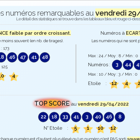
s numéros remarquables au
vendredi 29
Le détail des statistiques se trouve dans les tableaux bleu et rouge ci-des
E faible par ordre croissant.
Numéros à
ECART
 moins souvent (en nb. de tirages).
Les numéros qui ne sont p
 :
173
Max :
24
/ Moy :
8
/ Min :
0
18
46
47
41
48
3
44
4
Numéros :
:
125
Max :
10
/ Moy :
3
/ Min :
0
10
4
12
4
Etoile :
TOP SCORE
au
vendredi 29/04/2022
22
18
33
41
3
40
46
8
5
1
10
12
N° Etoile :
 chaque numéro est d'autant plus élevé qu'un numéro n'est PAS sorti
souve