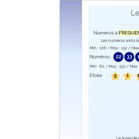
Le
Numéros à
FREQUENC
Les numéros sortis le
Min :
126
/ Moy :
152
/ Max
22
33
Numéros :
Min :
82
/ Moy :
152
/ Max 
5
1
Etoile :
Le score de