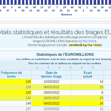
39
9
44
43
48
13
27
7
29
49
42
1
24
30
1
8
47
5
50
14
26
23
16
19
31
32
2
15
38
35
Numéros
tails statistiques et résultats des tirage
L'ensemble des statistiques de cette page prend en compte les
tirages EUROMILLIONS depuis le
13/02/2004
.
Dernier tirage pris en compte :
vendredi 29/04/2022
Statistiques de l'EUROMILLIONS
Les chiffres en surbrillance sont de bons candidats au regard de leur historiq
Triez les colonnes de ce tableau en cliquant sur les en-têtes.
Fréquence de
Date de
Écart
sortie
dernier tirage
actuel
126
11/03/2022
14
129
08/03/2022
15
128
29/03/2022
9
134
18/02/2022
20
149
04/02/2022
24
137
22/03/2022
11