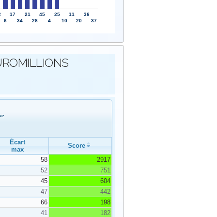
2
17
21
45
25
11
36
6
34
28
4
10
20
37
s EUROMILLIONS
ue.
Écart
Score
max
58
2917
52
751
45
604
47
442
66
198
41
182