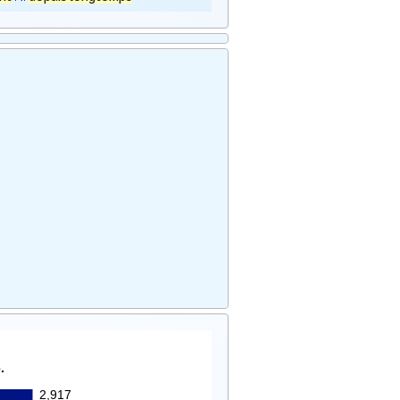
.
2,917