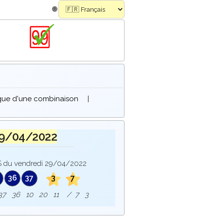
🌐
ique d'une combinaison
|
29/04/2022
du vendredi 29/04/2022
36
37
3
7
e : 37 36 10 20 11 / 7 3