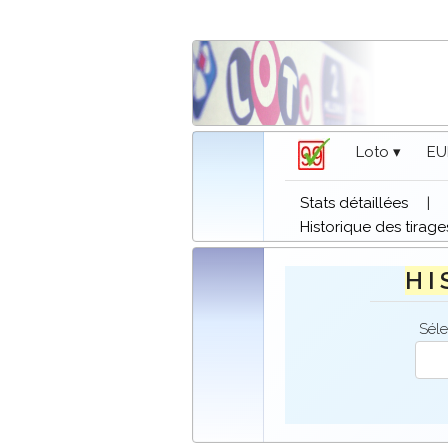
Loto ▾
EU
Stats détaillées
|
Historique des tirage
H I 
Séle