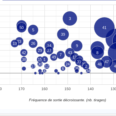
3
44
50
41
5
39
1
23
19
26
14
9
40
29
27
42
43
8
7
49
13
38
15
1
16
31
47
30
24
32
48
17
12
2
4
6
35
4
34
0
170
160
150
140
13
Fréquence de sortie décroissante. (nb. tirages)