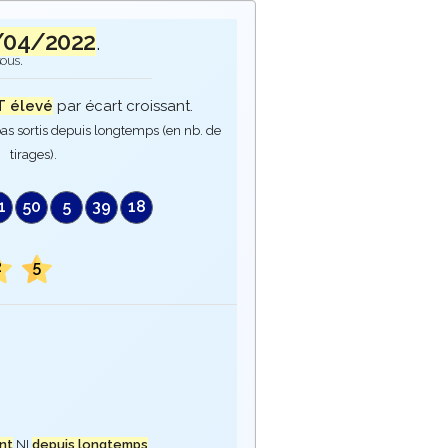
/04/2022
.
sous.
 élevé
par écart croissant.
as sortis depuis longtemps (en nb. de
tirages).
1
50
5
39
18
2
5
nt
NI
depuis longtemps