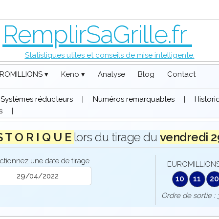
RemplirSaGrille.fr
Statistiques utiles et conseils de mise intelligente.
ROMILLIONS ▾
Keno ▾
Analyse
Blog
Contact
Systèmes réducteurs
|
Numéros remarquables
|
Histor
s
|
S T O R I Q U E
lors du tirage du
vendredi 
ctionnez une date de tirage
EUROMILLIONS 
10
11
20
Ordre de sorti