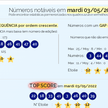
Números notáveis em
mardi 03/05/2
Pode encontrar estatísticas pormenorizadas nos quadros azuis e vermelhos 
EQUÊNCIA por ordem crescente.
Números com um
GAP 
A mais baixa (em número de edições).
 :
173
Números que não são emi
18
46
41
47
40
Max :
25
/ Moy :
8
/ Min :
0
:
125
3
44
4
Numéros :
10
4
Max :
11
/ Moy :
4
/ Min :
0
12
4
Etoile :
TOP SCORE
em
mardi 03/05/2022
22
18
33
41
3
46
40
39
5
1
10
12
N° Etoile :