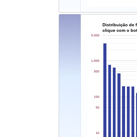
Distribuição de
clique com o botã
5,000
1,000
500
100
50
10