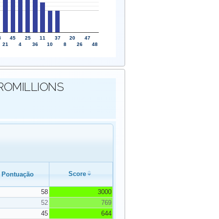
8
45
25
11
37
20
47
21
4
36
10
8
26
48
EUROMILLIONS
Score
Pontuação
58
3000
52
769
45
644