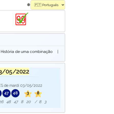
🌐
História de uma combinação
|
3/05/2022
 de mardi 03/05/2022
47
48
3
8
e : 26 48 47 8 20 / 8 3