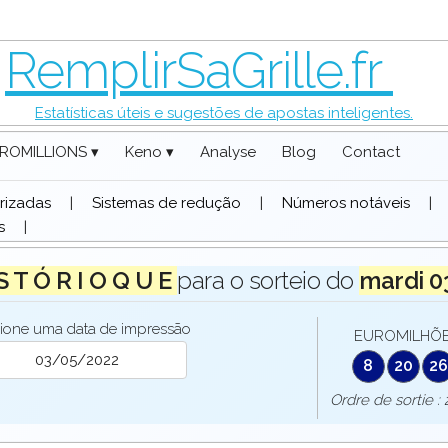
RemplirSaGrille.fr
Estatísticas úteis e sugestões de apostas inteligentes.
ROMILLIONS ▾
Keno ▾
Analyse
Blog
Contact
rizadas
|
Sistemas de redução
|
Números notáveis
|
s
|
 S T Ó R I O Q U E
para o sorteio do
mardi 0
ione uma data de impressão
EUROMILHÕES
8
20
26
Ordre de sorti