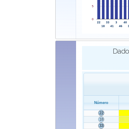
5
0
22
33
3
40
18
41
46
Dados
Número
22
18
33