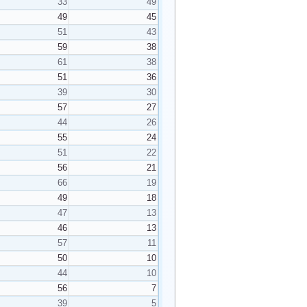
33
49
49
45
51
43
59
38
61
38
51
36
39
30
57
27
44
26
55
24
51
22
56
21
66
19
49
18
47
13
46
13
57
11
50
10
44
10
56
7
39
5