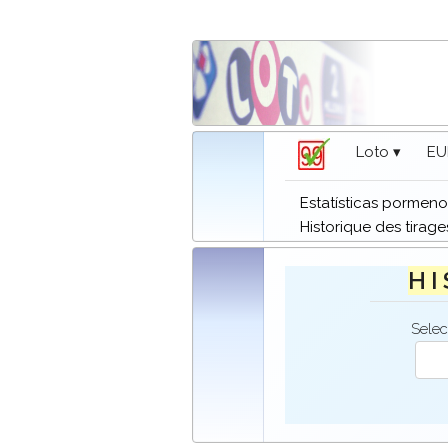
Loto ▾
EU
Estatísticas pormeno
Historique des tirage
H I
Selec