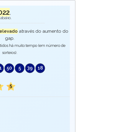
022
.
abaixo.
elevado
através do aumento do
gap.
tidos há muito tempo (em número de
sorteios).
1
50
5
39
18
2
5