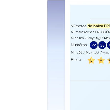
Números
de baixa FR
Números com a FREQUÊNCI
Min :
126
/ Moy :
153
/ Max
22
33
Numéros :
Min :
82
/ Moy :
153
/ Max 
5
1
Etoile :