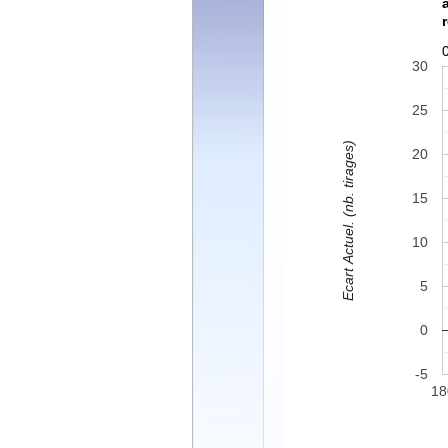
30
25
Ecart Actuel. (nb. tirages)
20
15
10
5
0
-5
18