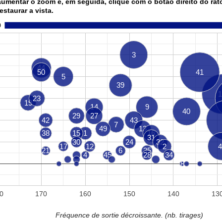
aumentar o zoom e, em seguida, clique com o botão direito do rat
restaurar a vista.
0
3
44
50
41
5
39
1
23
19
14
9
40
29
27
42
43
7
49
13
38
15
1
16
31
30
24
32
17
12
2
4
21
6
35
4
45
28
34
8
0
170
160
150
140
13
Fréquence de sortie décroissante. (nb. tirages)