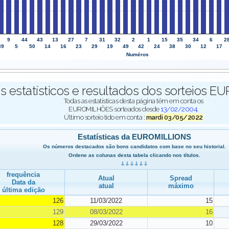
9
44
43
13
27
7
31
32
2
1
15
35
34
6
2
39
5
50
14
16
23
29
19
49
42
24
38
30
12
17
Numéros
 estatísticos e resultados dos sorteios 
Todas as estatísticas desta página têm em conta os
EUROMILHÕES sorteados desde
13/02/2004
.
Último sorteio tido em conta :
mardi 03/05/2022
Estatísticas da EUROMILLIONS
Os números destacados são bons candidatos com base no seu historial.
Ordene as colunas desta tabela clicando nos títulos.
frequência
Atual
Spread
Data da
atual
máximo
última edição
126
11/03/2022
15
129
08/03/2022
16
128
29/03/2022
10