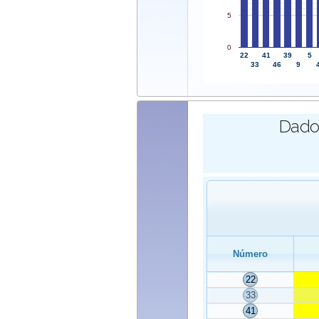
5
0
22
41
39
5
33
46
9
Dados
Número
22
33
41