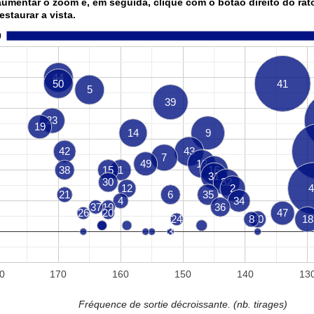
aumentar o zoom e, em seguida, clique com o botão direito do rat
restaurar a vista.
0
44
50
41
5
39
23
19
14
9
42
43
7
49
13
38
15
1
16
31
30
32
12
2
4
21
6
35
4
34
37
10
36
26
20
47
24
8
40
18
3
0
170
160
150
140
13
Fréquence de sortie décroissante. (nb. tirages)