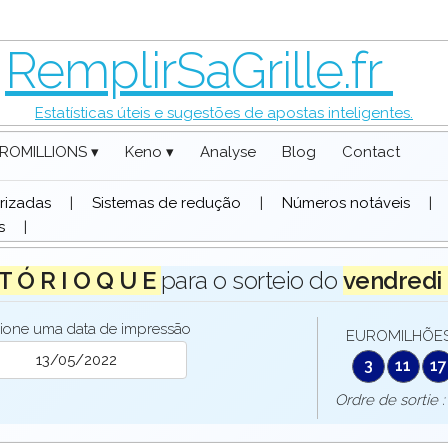
RemplirSaGrille.fr
Estatísticas úteis e sugestões de apostas inteligentes.
ROMILLIONS ▾
Keno ▾
Analyse
Blog
Contact
rizadas
|
Sistemas de redução
|
Números notáveis
|
s
|
 T Ó R I O Q U E
para o sorteio do
vendredi
ione uma data de impressão
EUROMILHÕES 
3
11
17
Ordre de sorti