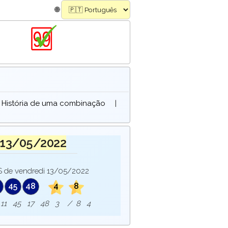
🌐
História de uma combinação
|
 13/05/2022
de vendredi 13/05/2022
45
48
4
8
e : 11 45 17 48 3 / 8 4