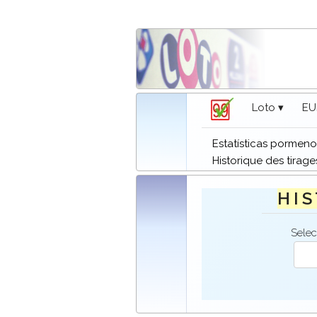
Loto ▾
EU
Estatísticas pormeno
Historique des tirage
H I S
Selec