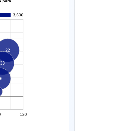
o para
3,600
22
33
6
0
120