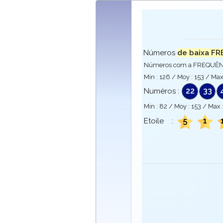
Números
de baixa FR
Números com a FREQUÊNCI
Min :
126
/ Moy :
153
/ Max
22
33
Numéros :
Min :
82
/ Moy :
153
/ Max 
5
1
Etoile :