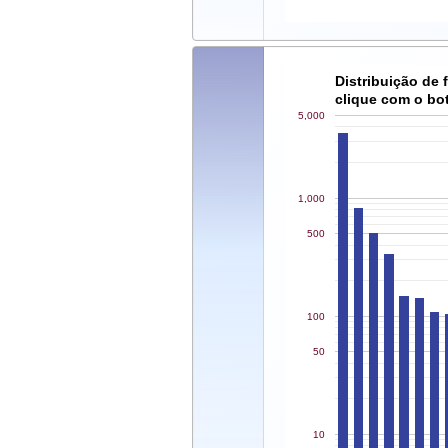
Distribuição de
clique com o botã
5,000
1,000
500
100
50
10