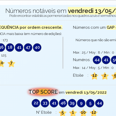
Números notáveis em
vendredi 13/05/
Pode encontrar estatísticas pormenorizadas nos quadros azuis e vermelhos 
EQUÊNCIA por ordem crescente.
Números com um
GAP 
A mais baixa (em número de edições).
 :
173
Números que não são emi
46
18
41
47
40
Max :
25
/ Moy :
8
/ Min :
0
:
125
44
41
5
Numéros :
10
7
Max :
14
/ Moy :
5
/ Min :
0
12
2
Etoile :
TOP SCORE
em
vendredi 13/05/2022
22
33
41
46
39
9
5
44
5
1
10
12
N° Etoile :