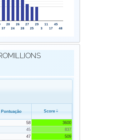
0
20
26
27
29
11
45
37
24
28
25
3
17
48
EUROMILLIONS
Score
Pontuação
58
3600
45
837
47
509