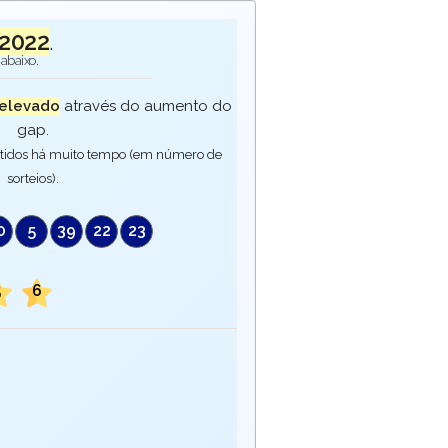
2022
.
abaixo.
elevado
através do aumento do
gap.
tidos há muito tempo (em número de
sorteios).
0
5
39
22
23
5
6