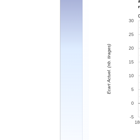
30
25
Ecart Actuel. (nb. tirages)
20
15
10
5
0
-5
18