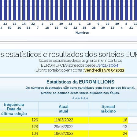
43
13
14
32
2
23
49
34
1
15
6
36
40
8
1
44
50
16
31
7
18
19
47
42
35
38
30
12
4
21
Numéros
 estatísticos e resultados dos sorteios 
Todas as estatísticas desta página têm em conta os
EUROMILHÕES sorteados desde
13/02/2004
.
Último sorteio tido em conta :
vendredi 13/05/2022
Estatísticas da EUROMILLIONS
Os números destacados são bons candidatos com base no seu historial.
Ordene as colunas desta tabela clicando nos títulos.
frequência
Atual
Spread
Data da
atual
máximo
última edição
126
11/03/2022
18
128
29/03/2022
13
134
18/02/2022
24