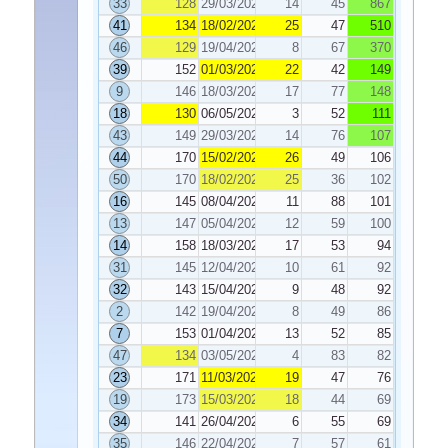
33
128
29/03/2022
14
45
867
41
134
18/02/2022
25
47
510
46
129
19/04/2022
8
67
370
39
152
01/03/2022
22
42
149
9
146
18/03/2022
17
77
148
18
130
06/05/2022
3
52
111
43
149
29/03/2022
14
76
107
44
170
15/02/2022
26
49
106
50
170
18/02/2022
25
36
102
16
145
08/04/2022
11
88
101
13
147
05/04/2022
12
59
100
14
158
18/03/2022
17
53
94
31
145
12/04/2022
10
61
92
32
143
15/04/2022
9
48
92
2
142
19/04/2022
8
49
86
7
153
01/04/2022
13
52
85
47
134
03/05/2022
4
83
82
23
171
11/03/2022
19
47
76
19
173
15/03/2022
18
44
69
34
141
26/04/2022
6
55
69
35
146
22/04/2022
7
57
61