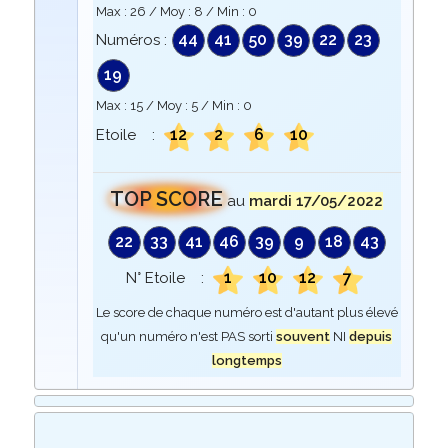
Max :
26
/ Moy :
8
/ Min :
0
44
41
50
39
22
23
Numéros :
19
Max :
15
/ Moy :
5
/ Min :
0
12
2
6
10
Etoile :
TOP SCORE
au
mardi 17/05/2022
22
33
41
46
39
9
18
43
1
10
12
7
N° Etoile :
Le score de chaque numéro est d'autant plus élevé
qu'un numéro n'est PAS sorti
souvent
NI
depuis
longtemps