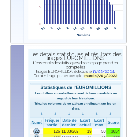
5
0
22
36
9
8
16
24
2
29
34
5
Numéros
Les détails statistiques et résultats des
tirages EUROMILLIONS
L'ensemble des statistiques de cette page prend en
compte les
tirages EUROMILLIONS depuis le
13/02/2004
.
Dernier tirage pris en compte :
mardi 17/05/2022
Statistiques de l'EUROMILLIONS
Les chiffres en surbrillance sont de bons candidats au
regard de leur historique.
Triez les colonnes de ce tableau en cliquant sur les en-
têtes.
Fréquence de
Date de
Écart
Écart
Numéro
Score
sortie
dernier tirage
actuel
max
22
126
11/03/2022
19
58
3654