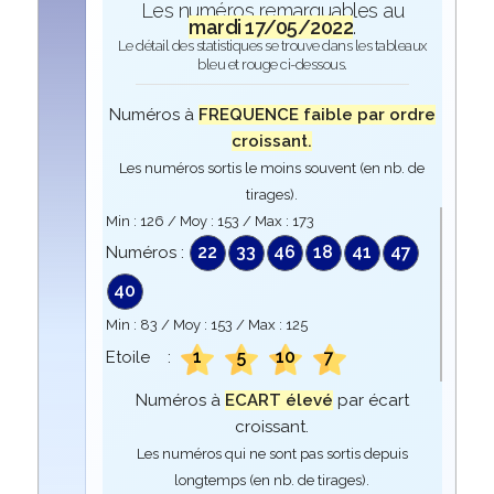
Les numéros remarquables au
mardi 17/05/2022
.
Le détail des statistiques se trouve dans les tableaux
bleu et rouge ci-dessous.
Numéros à
FREQUENCE faible par ordre
croissant.
Les numéros sortis le moins souvent (en nb. de
tirages).
Min :
126
/ Moy :
153
/ Max :
173
22
33
46
18
41
47
Numéros :
40
Min :
83
/ Moy :
153
/ Max :
125
1
5
10
7
Etoile :
Numéros à
ECART élevé
par écart
croissant.
Les numéros qui ne sont pas sortis depuis
longtemps (en nb. de tirages).