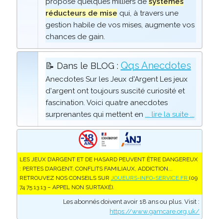
propose quelques milliers de
systèmes
réducteurs de mise
qui, à travers une
gestion habile de vos mises, augmente vos
chances de gain.
Qqs Anecdotes
📝 Dans le BLOG :
Anecdotes Sur les Jeux d'Argent Les jeux
d'argent ont toujours suscité curiosité et
fascination. Voici quatre anecdotes
surprenantes qui mettent en
... lire la suite ...
LES JEUX D’ARGENT ET DE HASARD PEUVENT ÊTRE DANGEREUX
: PERTES D’ARGENT, CONFLITS FAMILIAUX, ADDICTION...
RETROUVEZ NOS CONSEILS SUR
JOUEURS-INFO-SERVICE.FR
(09
74 75 13 13 – APPEL NON SURTAXÉ).
Les abonnés doivent avoir 18 ans ou plus. Visit :
https://www.gamcare.org.uk/