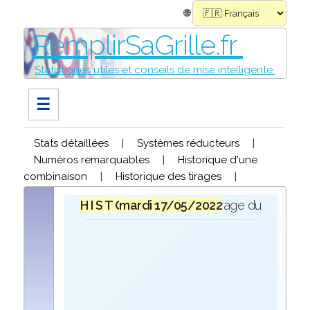
🌐
RemplirSaGrille.fr
Statistiques utiles et conseils de mise intelligente.
☰
Stats détaillées
|
Systèmes réducteurs
|
Numéros remarquables
|
Historique d'une
combinaison
|
Historique des tirages
|
H I S T O R I Q U E
mardi 17/05/2022
lors du tirage du