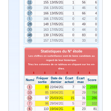
11
155
13/05/2022
1
56
6
45
156
13/05/2022
1
46
6
17
166
13/05/2022
1
66
4
5
166
17/05/2022
0
42
0
28
148
17/05/2022
0
49
0
30
163
17/05/2022
0
44
0
48
139
17/05/2022
0
83
0
49
157
17/05/2022
0
33
0
Statistiques du N° étoile
Les chiffres en surbrillance sont de bons candidats au
regard de leur historique.
Triez les colonnes de ce tableau en cliquant sur les en-
têtes.
Fréquence de
Date de
Écart
Écart
Numéro
Score
sortie
dernier tirage
actuel
max
1
83
22/04/2022
7
32
2333
10
85
19/04/2022
8
29
794
12
97
25/03/2022
15
31
286
7
96
29/04/2022
5
27
102
6
110
19/04/2022
8
23
81