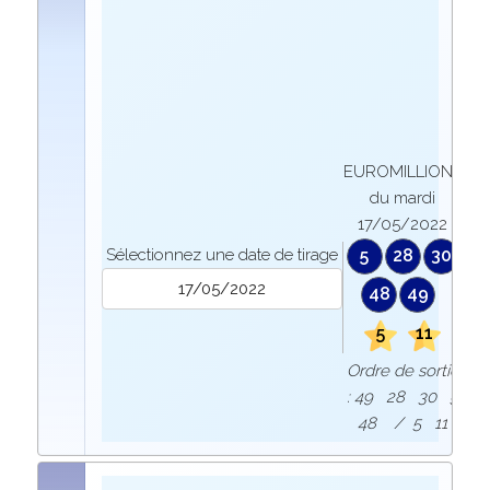
EUROMILLIONS
du mardi
17/05/2022
Sélectionnez une date de tirage
5
28
30
48
49
5
11
Ordre de sortie
: 49 28 30 5
48 / 5 11