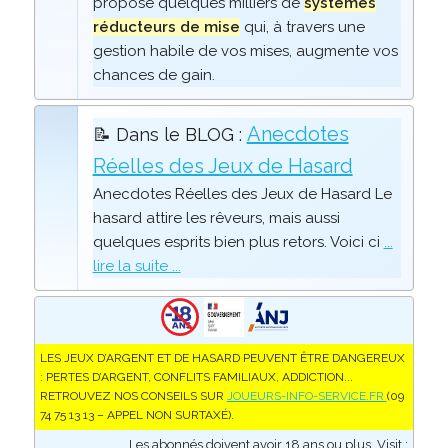
propose quelques milliers de
systèmes
réducteurs de mise
qui, à travers une
gestion habile de vos mises, augmente vos
chances de gain.
Anecdotes
📝 Dans le BLOG :
Réelles des Jeux de Hasard
Anecdotes Réelles des Jeux de Hasard Le
hasard attire les rêveurs, mais aussi
quelques esprits bien plus retors. Voici ci
...
lire la suite ...
LES JEUX D’ARGENT ET DE HASARD PEUVENT ÊTRE DANGEREUX
: PERTES D’ARGENT, CONFLITS FAMILIAUX, ADDICTION...
RETROUVEZ NOS CONSEILS SUR
JOUEURS-INFO-SERVICE.FR
(09
74 75 13 13 – APPEL NON SURTAXÉ).
Les abonnés doivent avoir 18 ans ou plus. Visit :