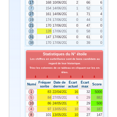
17
168
10/06/2022
2
66
6
7
154
14/06/2022
1
52
5
27
161
14/06/2022
1
71
4
19
174
17/06/2022
0
44
0
21
170
17/06/2022
0
47
0
22
128
17/06/2022
0
58
0
31
147
17/06/2022
0
61
0
38
170
17/06/2022
0
39
0
Statistiques du N° étoile
Les chiffres en surbrillance sont de bons candidats au
regard de leur historique.
Triez les colonnes de ce tableau en cliquant sur les en-
têtes.
Fréquence de
Date de
Écart
Écart
Numéro
Score
sortie
dernier tirage
actuel
max
1
83
22/04/2022
16
32
5000
5
84
27/05/2022
6
29
882
10
86
24/05/2022
7
29
500
4
97
13/05/2022
10
36
187
8
101
13/05/2022
10
27
147