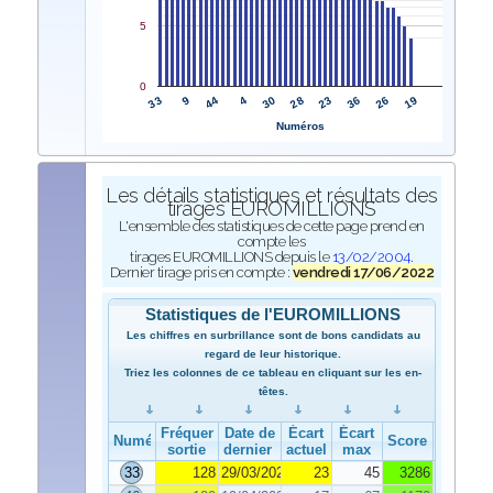
5
0
33
28
9
23
44
36
4
26
30
19
Numéros
Les détails statistiques et résultats des
tirages EUROMILLIONS
L'ensemble des statistiques de cette page prend en
compte les
tirages EUROMILLIONS depuis le
13/02/2004
.
Dernier tirage pris en compte :
vendredi 17/06/2022
Statistiques de l'EUROMILLIONS
Les chiffres en surbrillance sont de bons candidats au
regard de leur historique.
Triez les colonnes de ce tableau en cliquant sur les en-
têtes.
Fréquence de
Date de
Écart
Écart
Numéro
Score
sortie
dernier tirage
actuel
max
33
128
29/03/2022
23
45
3286