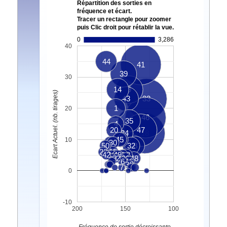
Répartition des sorties en
fréquence et écart.
Tracer un rectangle pour zoomer
puis Clic droit pour rétablir la vue.
0
3,286
40
44
41
39
30
14
9
Ecart Actuel. (nb. tirages)
43
33
1
20
46
35
4
20
47
24
18
45
11
10
5
30
50
32
8
23
15
42
10
49
3
13
29
12
28
48
6
16
36
7
2
0
-10
200
150
100