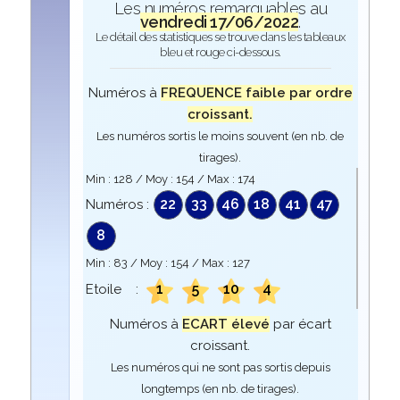
Les numéros remarquables au
vendredi 17/06/2022
.
Le détail des statistiques se trouve dans les tableaux
bleu et rouge ci-dessous.
Numéros à
FREQUENCE faible par ordre
croissant.
Les numéros sortis le moins souvent (en nb. de
tirages).
Min :
128
/ Moy :
154
/ Max :
174
22
33
46
18
41
47
Numéros :
8
Min :
83
/ Moy :
154
/ Max :
127
1
5
10
4
Etoile :
Numéros à
ECART élevé
par écart
croissant.
Les numéros qui ne sont pas sortis depuis
longtemps (en nb. de tirages).