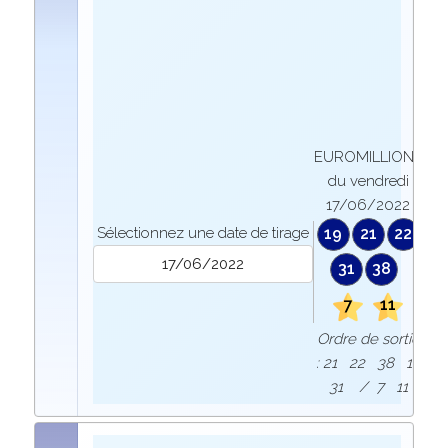
EUROMILLIONS
du vendredi
17/06/2022
Sélectionnez une date de tirage
19
21
22
31
38
7
11
Ordre de sortie
: 21 22 38 19
31 / 7 11