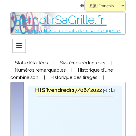
🌐
RemplirSaGrille.fr
Statistiques utiles et conseils de mise intelligente.
☰
Stats détaillées
|
Systèmes réducteurs
|
Numéros remarquables
|
Historique d'une
combinaison
|
Historique des tirages
|
H I S T O R I Q U E
vendredi 17/06/2022
lors du tirage du