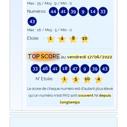
Max :
35
/ Moy :
9
/ Min :
0
44
41
39
9
14
33
Numéros :
43
Max :
16
/ Moy :
5
/ Min :
0
1
4
8
10
Etoile :
TOP SCORE
au
vendredi 17/06/2022
33
46
41
18
47
9
39
43
1
5
10
4
N° Etoile :
Le score de chaque numéro est d'autant plus élevé
qu'un numéro n'est PAS sorti
souvent
NI
depuis
longtemps