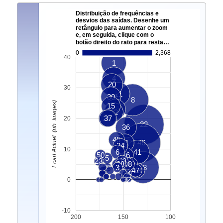
Distribuição de frequências e
desvios das saídas. Desenhe um
retângulo para aumentar o zoom
e, em seguida, clique com o
botão direito do rato para resta…
0
2,368
40
1
4
20
30
11
30
8
Ecart Actuel. (nb. tirages)
15
49
12
26
37
20
22
36
45
31
46
24
10
6
41
50
16
5
23
43
7
28
48
40
29
3
33
47
18
34
9
2
0
-10
200
150
100