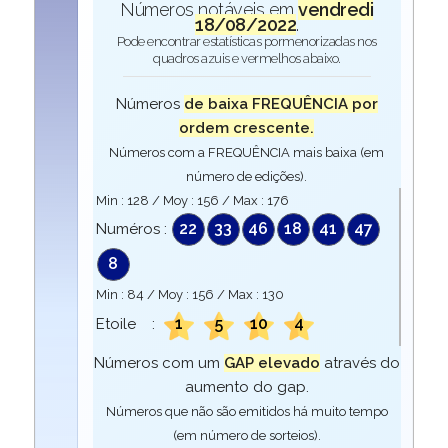
Números notáveis em
vendredi
18/08/2022
.
Pode encontrar estatísticas pormenorizadas nos
quadros azuis e vermelhos abaixo.
Números
de baixa FREQUÊNCIA por
ordem crescente.
Números com a FREQUÊNCIA mais baixa (em
número de edições).
Min :
128
/ Moy :
156
/ Max :
176
22
33
46
18
41
47
Numéros :
8
Min :
84
/ Moy :
156
/ Max :
130
1
5
10
4
Etoile :
Números com um
GAP elevado
através do
aumento do gap.
Números que não são emitidos há muito tempo
(em número de sorteios).