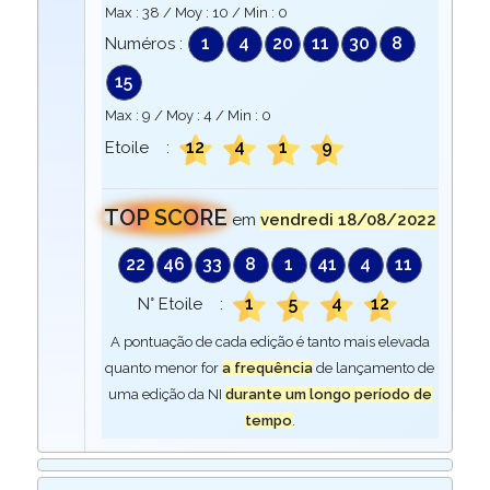
Max :
38
/ Moy :
10
/ Min :
0
1
4
20
11
30
8
Numéros :
15
Max :
9
/ Moy :
4
/ Min :
0
12
4
1
9
Etoile :
TOP SCORE
em
vendredi 18/08/2022
22
46
33
8
1
41
4
11
1
5
4
12
N° Etoile :
A pontuação de cada edição é tanto mais elevada
quanto menor for
a frequência
de lançamento de
uma edição da NI
durante um longo período de
tempo
.