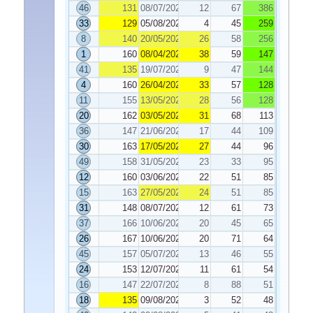
46
131
08/07/2022
12
67
386
33
129
05/08/2022
4
45
259
8
140
20/05/2022
26
58
256
1
160
08/04/2022
38
59
147
41
135
19/07/2022
9
47
144
4
160
26/04/2022
33
57
128
11
155
13/05/2022
28
56
128
20
162
03/05/2022
31
68
113
36
147
21/06/2022
17
44
109
30
163
17/05/2022
27
44
96
49
158
31/05/2022
23
33
95
12
160
03/06/2022
22
51
85
15
163
27/05/2022
24
51
85
31
148
08/07/2022
12
61
73
37
166
10/06/2022
20
45
65
26
167
10/06/2022
20
71
64
45
157
05/07/2022
13
46
55
24
153
12/07/2022
11
61
54
16
147
22/07/2022
8
88
51
18
135
09/08/2022
3
52
48