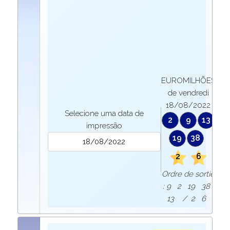
EUROMILHÕES
de vendredi
18/08/2022
Selecione uma data de
2
9
13
impressão
19
38
2
6
Ordre de sortie
: 9 2 19 38
13 / 2 6