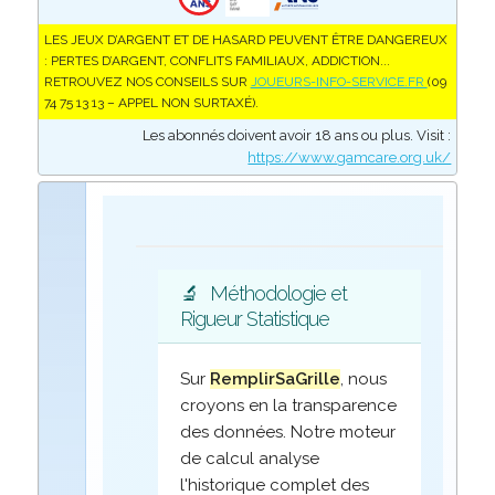
LES JEUX D’ARGENT ET DE HASARD PEUVENT ÊTRE DANGEREUX
: PERTES D’ARGENT, CONFLITS FAMILIAUX, ADDICTION...
RETROUVEZ NOS CONSEILS SUR
JOUEURS-INFO-SERVICE.FR
(09
74 75 13 13 – APPEL NON SURTAXÉ).
Les abonnés doivent avoir 18 ans ou plus. Visit :
https://www.gamcare.org.uk/
🔬
Méthodologie et
Rigueur Statistique
Sur
RemplirSaGrille
, nous
croyons en la transparence
des données. Notre moteur
de calcul analyse
l'historique complet des