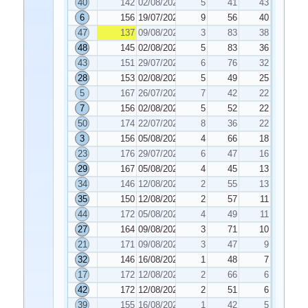
40
142
02/08/2022
5
41
43
6
156
19/07/2022
9
56
40
47
137
09/08/2022
3
83
38
48
145
02/08/2022
5
83
36
43
151
29/07/2022
6
76
32
28
153
02/08/2022
5
49
25
5
167
26/07/2022
7
42
22
7
156
02/08/2022
5
52
22
50
174
22/07/2022
8
36
22
3
156
05/08/2022
4
66
18
23
176
29/07/2022
6
47
16
29
167
05/08/2022
4
45
13
34
146
12/08/2022
2
55
13
35
150
12/08/2022
2
57
11
44
172
05/08/2022
4
49
11
27
164
09/08/2022
3
71
10
21
171
09/08/2022
3
47
9
32
146
16/08/2022
1
48
7
17
172
12/08/2022
2
66
6
42
172
12/08/2022
2
51
6
39
155
16/08/2022
1
42
5