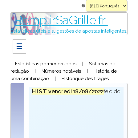
🌐
RemplirSaGrille.fr
Estatísticas úteis e sugestões de apostas inteligentes.
☰
Estatísticas pormenorizadas
|
Sistemas de
redução
|
Números notáveis
|
História de
uma combinação
|
Historique des tirages
|
H I S T Ó R I O Q U E
vendredi 18/08/2022
para o sorteio do