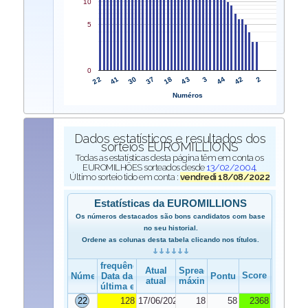
10
5
0
22
43
41
3
30
44
37
42
18
2
Numéros
Dados estatísticos e resultados dos
sorteios EUROMILLIONS
Todas as estatísticas desta página têm em conta os
EUROMILHÕES sorteados desde
13/02/2004
.
Último sorteio tido em conta :
vendredi 18/08/2022
Estatísticas da EUROMILLIONS
Os números destacados são bons candidatos com base
no seu historial.
Ordene as colunas desta tabela clicando nos títulos.
frequência
Atual
Spread
Score
Número
Data da
Pontuação
atual
máximo
última edição
22
128
17/06/2022
18
58
2368