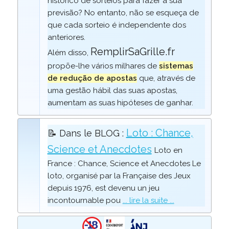
histórico de sorteios para fazer a sua
previsão? No entanto, não se esqueça de
que cada sorteio é independente dos
anteriores.
RemplirSaGrille.fr
Além disso,
propõe-lhe vários milhares de
sistemas
de redução de apostas
que, através de
uma gestão hábil das suas apostas,
aumentam as suas hipóteses de ganhar.
Loto : Chance,
📝 Dans le BLOG :
Science et Anecdotes
Loto en
France : Chance, Science et Anecdotes Le
loto, organisé par la Française des Jeux
depuis 1976, est devenu un jeu
incontournable pou
... lire la suite ...