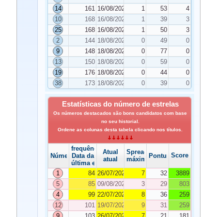
14
161
16/08/2022
1
53
4
10
168
16/08/2022
1
39
3
25
168
16/08/2022
1
50
3
2
144
18/08/2022
0
49
0
9
148
18/08/2022
0
77
0
13
150
18/08/2022
0
59
0
19
176
18/08/2022
0
44
0
38
173
18/08/2022
0
39
0
Estatísticas do número de estrelas
Os números destacados são bons candidatos com base
no seu historial.
Ordene as colunas desta tabela clicando nos títulos.
frequência
Atual
Spread
Score
Número
Data da
Pontuação
atual
máximo
última edição
1
84
26/07/2022
7
32
3889
5
85
09/08/2022
3
29
803
4
99
22/07/2022
8
36
259
12
101
19/07/2022
9
31
259
9
103
26/07/2022
7
21
181