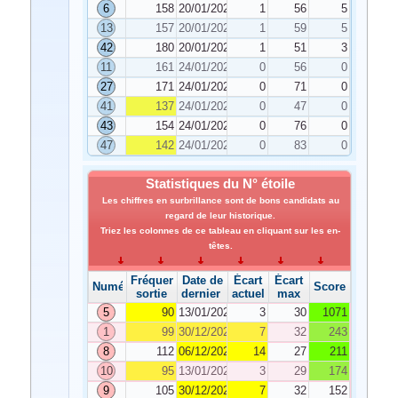
6
158
20/01/2023
1
56
5
13
157
20/01/2023
1
59
5
42
180
20/01/2023
1
51
3
11
161
24/01/2023
0
56
0
27
171
24/01/2023
0
71
0
41
137
24/01/2023
0
47
0
43
154
24/01/2023
0
76
0
47
142
24/01/2023
0
83
0
Statistiques du N° étoile
Les chiffres en surbrillance sont de bons candidats au
regard de leur historique.
Triez les colonnes de ce tableau en cliquant sur les en-
têtes.
Fréquence de
Date de
Écart
Écart
Numéro
Score
sortie
dernier tirage
actuel
max
5
90
13/01/2023
3
30
1071
1
99
30/12/2022
7
32
243
8
112
06/12/2022
14
27
211
10
95
13/01/2023
3
29
174
9
105
30/12/2022
7
32
152