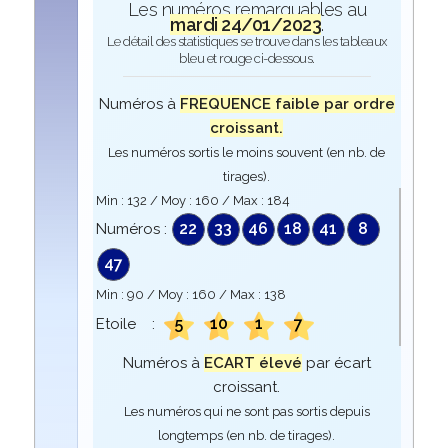
Les numéros remarquables au
mardi 24/01/2023
.
Le détail des statistiques se trouve dans les tableaux
bleu et rouge ci-dessous.
Numéros à
FREQUENCE faible par ordre
croissant.
Les numéros sortis le moins souvent (en nb. de
tirages).
Min :
132
/ Moy :
160
/ Max :
184
22
33
46
18
41
8
Numéros :
47
Min :
90
/ Moy :
160
/ Max :
138
5
10
1
7
Etoile :
Numéros à
ECART élevé
par écart
croissant.
Les numéros qui ne sont pas sortis depuis
longtemps (en nb. de tirages).