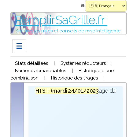
🌐
RemplirSaGrille.fr
Statistiques utiles et conseils de mise intelligente.
☰
Stats détaillées
|
Systèmes réducteurs
|
Numéros remarquables
|
Historique d'une
combinaison
|
Historique des tirages
|
H I S T O R I Q U E
mardi 24/01/2023
lors du tirage du