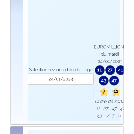
EUROMILLIONS
du mardi
24/01/2023
Sélectionnez une date de tirage
11
27
41
43
47
7
11
Ordre de sortie
: 11 27 47 41
43 / 7 11