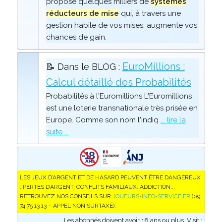
propose quelques milliers de
systèmes
réducteurs de mise
qui, à travers une
gestion habile de vos mises, augmente vos
chances de gain.
EuroMillions :
📝 Dans le BLOG :
Calcul détaillé des Probabilités
Probabilités à l'Euromillions L'Euromillions
est une loterie transnationale très prisée en
Europe. Comme son nom l'indiq
... lire la
suite ...
LES JEUX D’ARGENT ET DE HASARD PEUVENT ÊTRE DANGEREUX
: PERTES D’ARGENT, CONFLITS FAMILIAUX, ADDICTION...
RETROUVEZ NOS CONSEILS SUR
JOUEURS-INFO-SERVICE.FR
(09
74 75 13 13 – APPEL NON SURTAXÉ).
Les abonnés doivent avoir 18 ans ou plus. Visit :