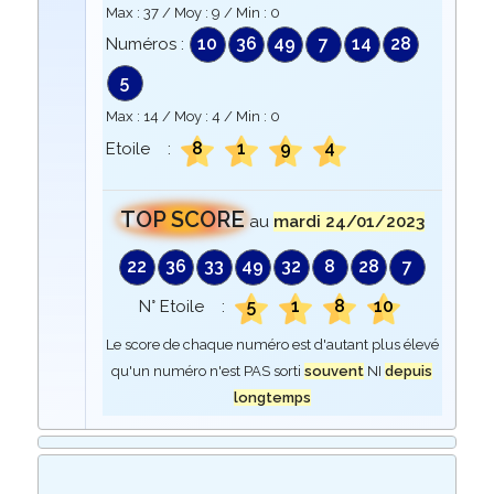
Max :
37
/ Moy :
9
/ Min :
0
10
36
49
7
14
28
Numéros :
5
Max :
14
/ Moy :
4
/ Min :
0
8
1
9
4
Etoile :
TOP SCORE
au
mardi 24/01/2023
22
36
33
49
32
8
28
7
5
1
8
10
N° Etoile :
Le score de chaque numéro est d'autant plus élevé
qu'un numéro n'est PAS sorti
souvent
NI
depuis
longtemps