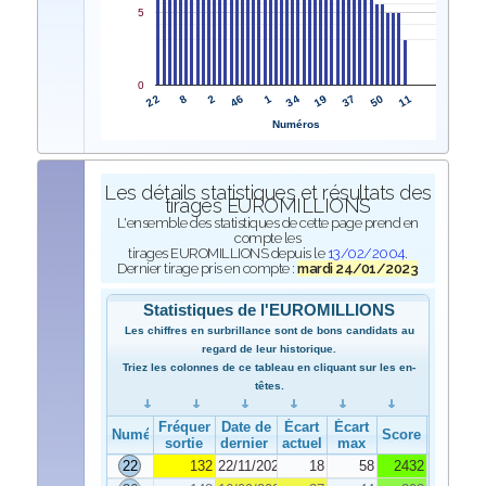
5
0
22
34
8
19
2
37
46
50
1
11
Numéros
Les détails statistiques et résultats des
tirages EUROMILLIONS
L'ensemble des statistiques de cette page prend en
compte les
tirages EUROMILLIONS depuis le
13/02/2004
.
Dernier tirage pris en compte :
mardi 24/01/2023
Statistiques de l'EUROMILLIONS
Les chiffres en surbrillance sont de bons candidats au
regard de leur historique.
Triez les colonnes de ce tableau en cliquant sur les en-
têtes.
Fréquence de
Date de
Écart
Écart
Numéro
Score
sortie
dernier tirage
actuel
max
22
132
22/11/2022
18
58
2432