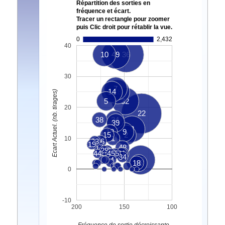
Répartition des sorties en
fréquence et écart.
Tracer un rectangle pour zoomer
puis Clic droit pour rétablir la vue.
0
2,432
40
10
49
36
30
7
14
28
Ecart Actuel. (nb. tirages)
5
32
20
22
38
24
39
8
12
9
15
2
1
10
23
26
19
17
48
29
20
44
45
35
31
16
34
4
33
18
46
3
6
0
-10
200
150
100