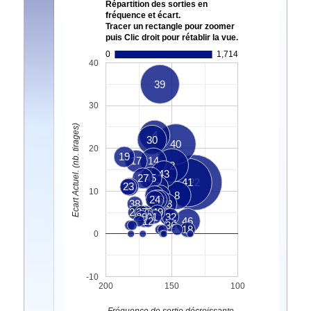
Répartition des sorties en
fréquence et écart.
Tracer un rectangle pour zoomer
puis Clic droit pour rétablir la vue.
0
1,714
40
39
30
Ecart Actuel. (nb. tirages)
4
30
40
20
19
17
14
2
43
27
45
41
22
23
42
7
10
3
6
8
24
11
35
13
38
48
26
37
15
49
29
20
1
32
9
5
12
46
36
18
0
-10
200
150
100