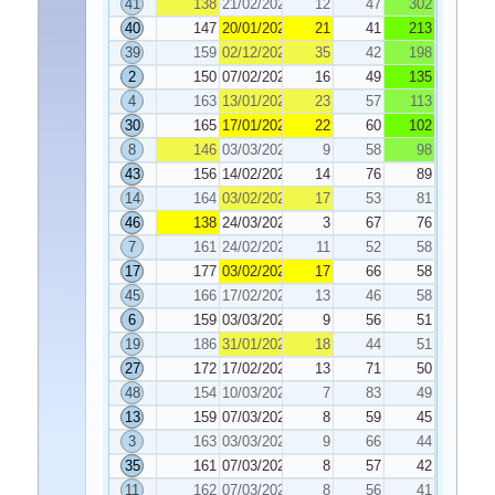
41
138
21/02/2023
12
47
302
40
147
20/01/2023
21
41
213
39
159
02/12/2022
35
42
198
2
150
07/02/2023
16
49
135
4
163
13/01/2023
23
57
113
30
165
17/01/2023
22
60
102
8
146
03/03/2023
9
58
98
43
156
14/02/2023
14
76
89
14
164
03/02/2023
17
53
81
46
138
24/03/2023
3
67
76
7
161
24/02/2023
11
52
58
17
177
03/02/2023
17
66
58
45
166
17/02/2023
13
46
58
6
159
03/03/2023
9
56
51
19
186
31/01/2023
18
44
51
27
172
17/02/2023
13
71
50
48
154
10/03/2023
7
83
49
13
159
07/03/2023
8
59
45
3
163
03/03/2023
9
66
44
35
161
07/03/2023
8
57
42
11
162
07/03/2023
8
56
41