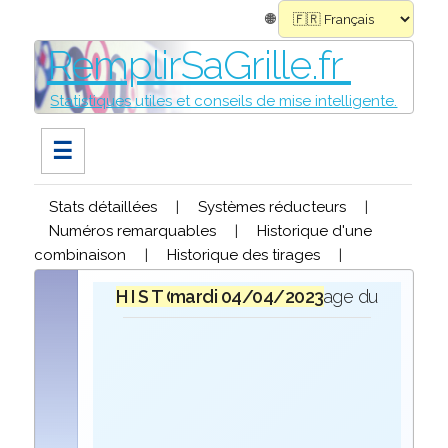
🌐
RemplirSaGrille.fr
Statistiques utiles et conseils de mise intelligente.
☰
Stats détaillées
|
Systèmes réducteurs
|
Numéros remarquables
|
Historique d'une
combinaison
|
Historique des tirages
|
H I S T O R I Q U E
mardi 04/04/2023
lors du tirage du