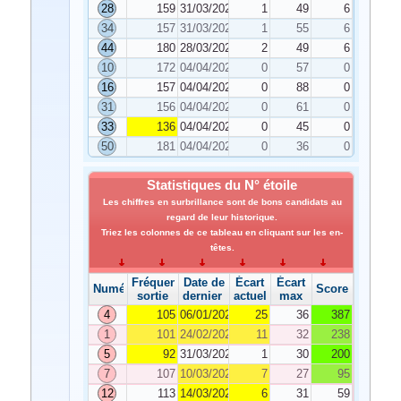
28
159
31/03/2023
1
49
6
34
157
31/03/2023
1
55
6
44
180
28/03/2023
2
49
6
10
172
04/04/2023
0
57
0
16
157
04/04/2023
0
88
0
31
156
04/04/2023
0
61
0
33
136
04/04/2023
0
45
0
50
181
04/04/2023
0
36
0
Statistiques du N° étoile
Les chiffres en surbrillance sont de bons candidats au
regard de leur historique.
Triez les colonnes de ce tableau en cliquant sur les en-
têtes.
Fréquence de
Date de
Écart
Écart
Numéro
Score
sortie
dernier tirage
actuel
max
4
105
06/01/2023
25
36
387
1
101
24/02/2023
11
32
238
5
92
31/03/2023
1
30
200
7
107
10/03/2023
7
27
95
12
113
14/03/2023
6
31
59