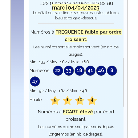
Les numéros remarquables au
mardi 04/04/2023
.
Le détail des statistiques se trouve dans les tableaux
bleu et rouge ci-dessous.
Numéros à
FREQUENCE faible par ordre
croissant.
Les numéros sortis le moins souvent (en nb. de
tirages).
Min :
133
/ Moy :
162
/ Max :
186
22
33
18
41
46
8
Numéros :
47
Min :
92
/ Moy :
162
/ Max :
146
5
1
10
4
Etoile :
Numéros à
ECART élevé
par écart
croissant.
Les numéros qui ne sont pas sortis depuis
longtemps (en nb. de tirages).