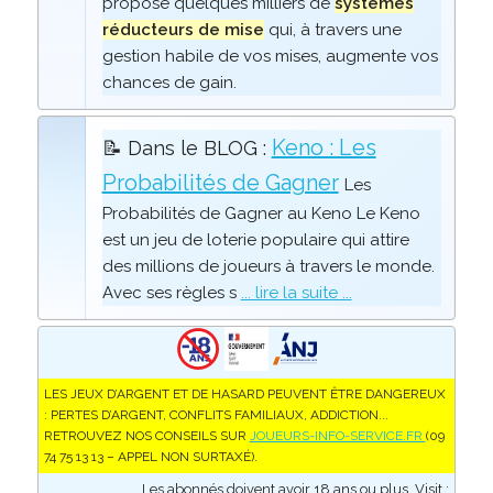
propose quelques milliers de
systèmes
réducteurs de mise
qui, à travers une
gestion habile de vos mises, augmente vos
chances de gain.
Keno : Les
📝 Dans le BLOG :
Probabilités de Gagner
Les
Probabilités de Gagner au Keno Le Keno
est un jeu de loterie populaire qui attire
des millions de joueurs à travers le monde.
Avec ses règles s
... lire la suite ...
LES JEUX D’ARGENT ET DE HASARD PEUVENT ÊTRE DANGEREUX
: PERTES D’ARGENT, CONFLITS FAMILIAUX, ADDICTION...
RETROUVEZ NOS CONSEILS SUR
JOUEURS-INFO-SERVICE.FR
(09
74 75 13 13 – APPEL NON SURTAXÉ).
Les abonnés doivent avoir 18 ans ou plus. Visit :