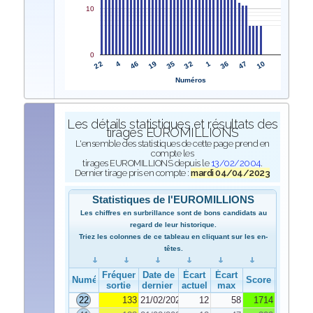
10
0
22
32
4
1
46
36
19
47
35
10
Numéros
Les détails statistiques et résultats des
tirages EUROMILLIONS
L'ensemble des statistiques de cette page prend en
compte les
tirages EUROMILLIONS depuis le
13/02/2004
.
Dernier tirage pris en compte :
mardi 04/04/2023
Statistiques de l'EUROMILLIONS
Les chiffres en surbrillance sont de bons candidats au
regard de leur historique.
Triez les colonnes de ce tableau en cliquant sur les en-
têtes.
Fréquence de
Date de
Écart
Écart
Numéro
Score
sortie
dernier tirage
actuel
max
22
133
21/02/2023
12
58
1714