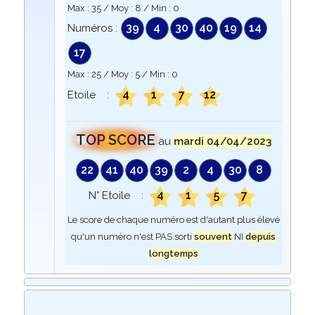
Max :
35
/ Moy :
8
/ Min :
0
39
4
30
40
19
14
Numéros :
17
Max :
25
/ Moy :
5
/ Min :
0
4
1
7
12
Etoile :
TOP SCORE
au
mardi 04/04/2023
22
41
40
39
2
4
30
8
4
1
5
7
N° Etoile :
Le score de chaque numéro est d'autant plus élevé
qu'un numéro n'est PAS sorti
souvent
NI
depuis
longtemps