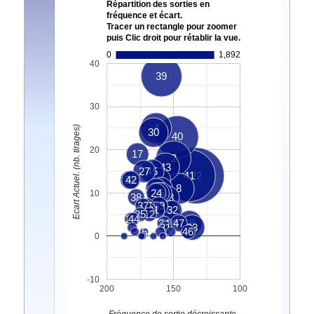
Répartition des sorties en
fréquence et écart.
Tracer un rectangle pour zoomer
puis Clic droit pour rétablir la vue.
0
1,892
40
39
30
4
Ecart Actuel. (nb. tirages)
30
40
20
17
2
43
27
45
41
22
23
42
7
3
6
8
24
11
35
13
10
38
48
37
15
49
20
1
32
9
25
12
21
44
34
47
18
31
33
5
46
0
-10
200
150
100