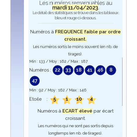
Les numéros remarquables au
mardi 11/04/2023
.
Le détail des statistiques se trouve dans les tableaux
bleu et rouge ci-dessous.
Numéros à
FREQUENCE faible par ordre
croissant.
Les numéros sortis le moins souvent (en nb. de
tirages).
Min :
133
/ Moy :
162
/ Max :
187
22
33
18
41
46
8
Numéros :
47
Min :
92
/ Moy :
162
/ Max :
146
5
1
10
4
Etoile :
Numéros à
ECART élevé
par écart
croissant.
Les numéros qui ne sont pas sortis depuis
longtemps (en nb. de tirages).