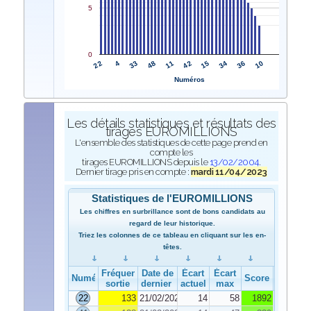
5
0
22
42
4
15
33
34
48
36
11
10
Numéros
Les détails statistiques et résultats des
tirages EUROMILLIONS
L'ensemble des statistiques de cette page prend en
compte les
tirages EUROMILLIONS depuis le
13/02/2004
.
Dernier tirage pris en compte :
mardi 11/04/2023
Statistiques de l'EUROMILLIONS
Les chiffres en surbrillance sont de bons candidats au
regard de leur historique.
Triez les colonnes de ce tableau en cliquant sur les en-
têtes.
Fréquence de
Date de
Écart
Écart
Numéro
Score
sortie
dernier tirage
actuel
max
22
133
21/02/2023
14
58
1892