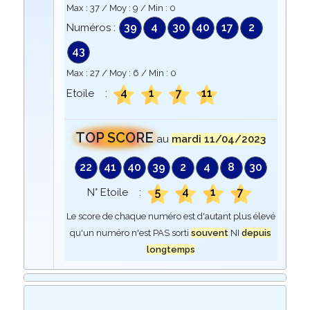
Max :
37
/ Moy :
9
/ Min :
0
39
4
30
40
17
2
Numéros :
43
Max :
27
/ Moy :
6
/ Min :
0
4
1
7
11
Etoile :
TOP SCORE
au
mardi 11/04/2023
22
41
40
39
2
4
8
30
5
4
1
7
N° Etoile :
Le score de chaque numéro est d'autant plus élevé
qu'un numéro n'est PAS sorti
souvent
NI
depuis
longtemps