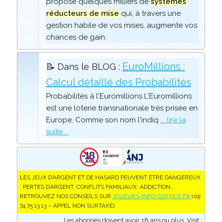
propose quelques milliers de
systèmes
réducteurs de mise
qui, à travers une
gestion habile de vos mises, augmente vos
chances de gain.
EuroMillions :
📝 Dans le BLOG :
Calcul détaillé des Probabilités
Probabilités à l'Euromillions L'Euromillions
est une loterie transnationale très prisée en
Europe. Comme son nom l'indiq
... lire la
suite ...
LES JEUX D’ARGENT ET DE HASARD PEUVENT ÊTRE DANGEREUX
: PERTES D’ARGENT, CONFLITS FAMILIAUX, ADDICTION...
RETROUVEZ NOS CONSEILS SUR
JOUEURS-INFO-SERVICE.FR
(09
74 75 13 13 – APPEL NON SURTAXÉ).
Les abonnés doivent avoir 18 ans ou plus. Visit :