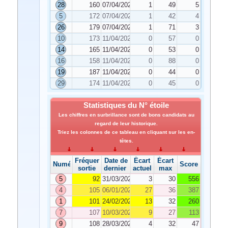
28
160
07/04/2023
1
49
5
5
172
07/04/2023
1
42
4
26
179
07/04/2023
1
71
3
10
173
11/04/2023
0
57
0
14
165
11/04/2023
0
53
0
16
158
11/04/2023
0
88
0
19
187
11/04/2023
0
44
0
29
174
11/04/2023
0
45
0
Statistiques du N° étoile
Les chiffres en surbrillance sont de bons candidats au
regard de leur historique.
Triez les colonnes de ce tableau en cliquant sur les en-
têtes.
Fréquence de
Date de
Écart
Écart
Numéro
Score
sortie
dernier tirage
actuel
max
5
92
31/03/2023
3
30
556
4
105
06/01/2023
27
36
387
1
101
24/02/2023
13
32
260
7
107
10/03/2023
9
27
113
9
108
28/03/2023
4
32
47