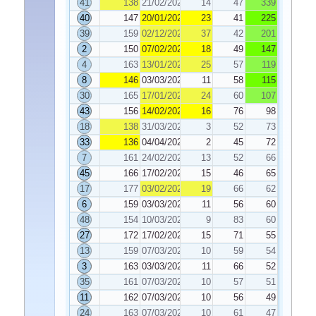
41
138
21/02/2023
14
47
339
40
147
20/01/2023
23
41
225
39
159
02/12/2022
37
42
201
2
150
07/02/2023
18
49
147
4
163
13/01/2023
25
57
119
8
146
03/03/2023
11
58
115
30
165
17/01/2023
24
60
107
43
156
14/02/2023
16
76
98
18
138
31/03/2023
3
52
73
33
136
04/04/2023
2
45
72
7
161
24/02/2023
13
52
66
45
166
17/02/2023
15
46
65
17
177
03/02/2023
19
66
62
6
159
03/03/2023
11
56
60
48
154
10/03/2023
9
83
60
27
172
17/02/2023
15
71
55
13
159
07/03/2023
10
59
54
3
163
03/03/2023
11
66
52
35
161
07/03/2023
10
57
51
11
162
07/03/2023
10
56
49
24
163
07/03/2023
10
61
47