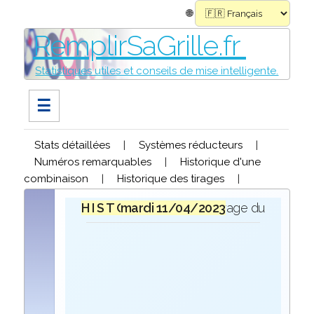
🌐
RemplirSaGrille.fr
Statistiques utiles et conseils de mise intelligente.
☰
Stats détaillées
|
Systèmes réducteurs
|
Numéros remarquables
|
Historique d'une
combinaison
|
Historique des tirages
|
H I S T O R I Q U E
mardi 11/04/2023
lors du tirage du