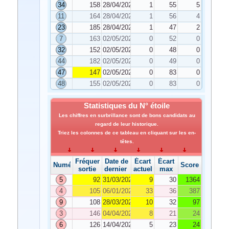
34
158
28/04/2023
1
55
5
11
164
28/04/2023
1
56
4
23
185
28/04/2023
1
47
2
7
163
02/05/2023
0
52
0
32
152
02/05/2023
0
48
0
44
182
02/05/2023
0
49
0
47
147
02/05/2023
0
83
0
48
155
02/05/2023
0
83
0
Statistiques du N° étoile
Les chiffres en surbrillance sont de bons candidats au
regard de leur historique.
Triez les colonnes de ce tableau en cliquant sur les en-
têtes.
Fréquence de
Date de
Écart
Écart
Numéro
Score
sortie
dernier tirage
actuel
max
5
92
31/03/2023
9
30
1364
4
105
06/01/2023
33
36
387
9
108
28/03/2023
10
32
97
3
146
04/04/2023
8
21
24
6
126
14/04/2023
5
23
24