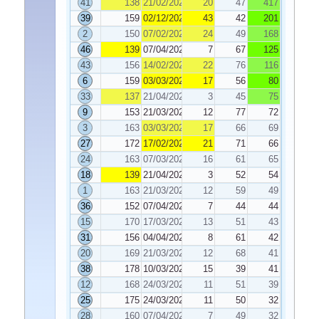
41
138
21/02/2023
20
47
417
39
159
02/12/2022
43
42
201
2
150
07/02/2023
24
49
168
46
139
07/04/2023
7
67
125
43
156
14/02/2023
22
76
116
6
159
03/03/2023
17
56
80
33
137
21/04/2023
3
45
75
9
153
21/03/2023
12
77
72
3
163
03/03/2023
17
66
69
27
172
17/02/2023
21
71
66
24
163
07/03/2023
16
61
65
18
139
21/04/2023
3
52
54
1
163
21/03/2023
12
59
49
36
152
07/04/2023
7
44
44
15
170
17/03/2023
13
51
43
31
156
04/04/2023
8
61
42
20
169
21/03/2023
12
68
41
38
178
10/03/2023
15
39
41
12
168
24/03/2023
11
51
39
25
175
24/03/2023
11
50
32
28
160
07/04/2023
7
49
32