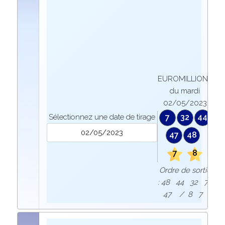
EUROMILLIONS
du mardi
02/05/2023
Sélectionnez une date de tirage
7
32
44
47
48
7
8
Ordre de sortie
: 48 44 32 7
47 / 8 7