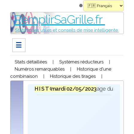
🌐
RemplirSaGrille.fr
Statistiques utiles et conseils de mise intelligente.
☰
Stats détaillées
|
Systèmes réducteurs
|
Numéros remarquables
|
Historique d'une
combinaison
|
Historique des tirages
|
H I S T O R I Q U E
mardi 02/05/2023
lors du tirage du