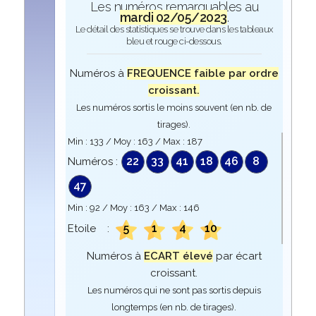
Les numéros remarquables au
mardi 02/05/2023
.
Le détail des statistiques se trouve dans les tableaux
bleu et rouge ci-dessous.
Numéros à
FREQUENCE faible par ordre
croissant.
Les numéros sortis le moins souvent (en nb. de
tirages).
Min :
133
/ Moy :
163
/ Max :
187
22
33
41
18
46
8
Numéros :
47
Min :
92
/ Moy :
163
/ Max :
146
5
1
4
10
Etoile :
Numéros à
ECART élevé
par écart
croissant.
Les numéros qui ne sont pas sortis depuis
longtemps (en nb. de tirages).