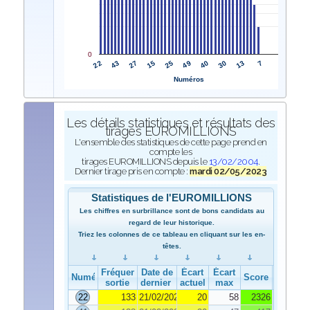
0
22
49
43
40
27
30
15
13
25
7
Numéros
Les détails statistiques et résultats des
tirages EUROMILLIONS
L'ensemble des statistiques de cette page prend en
compte les
tirages EUROMILLIONS depuis le
13/02/2004
.
Dernier tirage pris en compte :
mardi 02/05/2023
Statistiques de l'EUROMILLIONS
Les chiffres en surbrillance sont de bons candidats au
regard de leur historique.
Triez les colonnes de ce tableau en cliquant sur les en-
têtes.
Fréquence de
Date de
Écart
Écart
Numéro
Score
sortie
dernier tirage
actuel
max
22
133
21/02/2023
20
58
2326