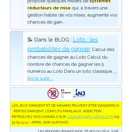
propose quelques milliers de
systèmes
réducteurs de mise
qui, à travers une
gestion habile de vos mises, augmente vos
chances de gain.
Loto : les
📝 Dans le BLOG :
probabilités de gagner
Calcul des
chances de gagner au Loto Calcul du
nombre de chances de gagner les 5
numéros au Loto Dans un loto classique,
...
lire la suite ...
LES JEUX D’ARGENT ET DE HASARD PEUVENT ÊTRE DANGEREUX
: PERTES D’ARGENT, CONFLITS FAMILIAUX, ADDICTION...
RETROUVEZ NOS CONSEILS SUR
JOUEURS-INFO-SERVICE.FR
(09
74 75 13 13 – APPEL NON SURTAXÉ).
Les abonnés doivent avoir 18 ans ou plus. Visit :