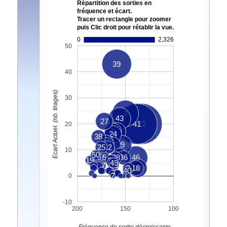
Répartition des sorties en
fréquence et écart.
Tracer un rectangle pour zoomer
puis Clic droit pour rétablir la vue.
0
2,326
50
39
40
Ecart Actuel. (nb. tirages)
30
2
43
27
41
22
20
3
6
24
38
15
20
1
9
25
12
10
50
31
26
5
28
36
46
19
14
49
4
37
35
8
18
33
40
7
0
-10
200
150
100