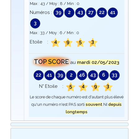
Max :
43
/ Moy :
8
/ Min :
0
39
2
43
27
22
41
Numéros :
3
Max :
33
/ Moy :
6
/ Min :
0
4
9
5
3
Etoile :
TOP SCORE
au
mardi 02/05/2023
22
41
39
2
46
43
6
33
5
4
9
3
N° Etoile :
Le score de chaque numéro est d'autant plus élevé
qu'un numéro n'est PAS sorti
souvent
NI
depuis
longtemps