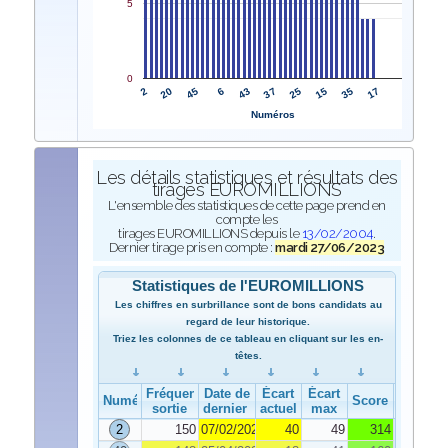
5
0
2
37
20
25
45
15
6
35
43
17
Numéros
Les détails statistiques et résultats des
tirages EUROMILLIONS
L'ensemble des statistiques de cette page prend en
compte les
tirages EUROMILLIONS depuis le
13/02/2004
.
Dernier tirage pris en compte :
mardi 27/06/2023
Statistiques de l'EUROMILLIONS
Les chiffres en surbrillance sont de bons candidats au
regard de leur historique.
Triez les colonnes de ce tableau en cliquant sur les en-
têtes.
Fréquence de
Date de
Écart
Écart
Numéro
Score
sortie
dernier tirage
actuel
max
2
150
07/02/2023
40
49
314