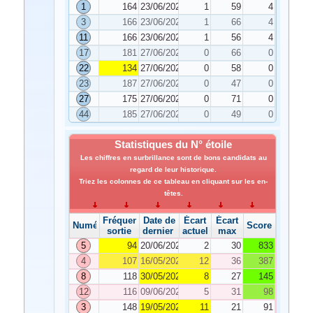
1
164
23/06/2023
1
59
4
3
166
23/06/2023
1
66
4
11
166
23/06/2023
1
56
4
17
181
27/06/2023
0
66
0
22
134
27/06/2023
0
58
0
23
187
27/06/2023
0
47
0
27
175
27/06/2023
0
71
0
44
185
27/06/2023
0
49
0
Statistiques du N° étoile
Les chiffres en surbrillance sont de bons candidats au
regard de leur historique.
Triez les colonnes de ce tableau en cliquant sur les en-
têtes.
Fréquence de
Date de
Écart
Écart
Numéro
Score
sortie
dernier tirage
actuel
max
5
94
20/06/2023
2
30
833
4
107
16/05/2023
12
36
387
8
118
30/05/2023
8
27
145
12
116
09/06/2023
5
31
98
3
148
19/05/2023
11
21
91