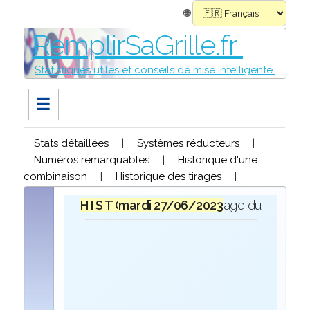
🌐
RemplirSaGrille.fr
Statistiques utiles et conseils de mise intelligente.
☰
Stats détaillées
|
Systèmes réducteurs
|
Numéros remarquables
|
Historique d'une
combinaison
|
Historique des tirages
|
H I S T O R I Q U E
mardi 27/06/2023
lors du tirage du