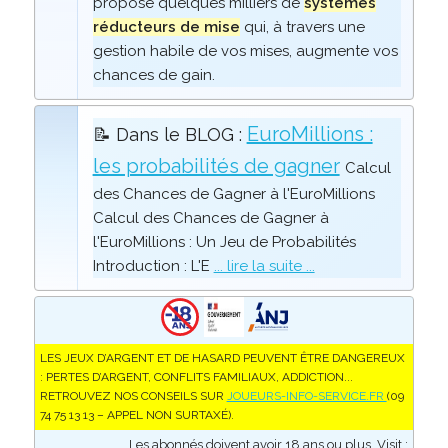
propose quelques milliers de
systèmes
réducteurs de mise
qui, à travers une
gestion habile de vos mises, augmente vos
chances de gain.
EuroMillions :
📝 Dans le BLOG :
les probabilités de gagner
Calcul
des Chances de Gagner à l'EuroMillions
Calcul des Chances de Gagner à
l'EuroMillions : Un Jeu de Probabilités
Introduction : L'E
... lire la suite ...
LES JEUX D’ARGENT ET DE HASARD PEUVENT ÊTRE DANGEREUX
: PERTES D’ARGENT, CONFLITS FAMILIAUX, ADDICTION...
RETROUVEZ NOS CONSEILS SUR
JOUEURS-INFO-SERVICE.FR
(09
74 75 13 13 – APPEL NON SURTAXÉ).
Les abonnés doivent avoir 18 ans ou plus. Visit :