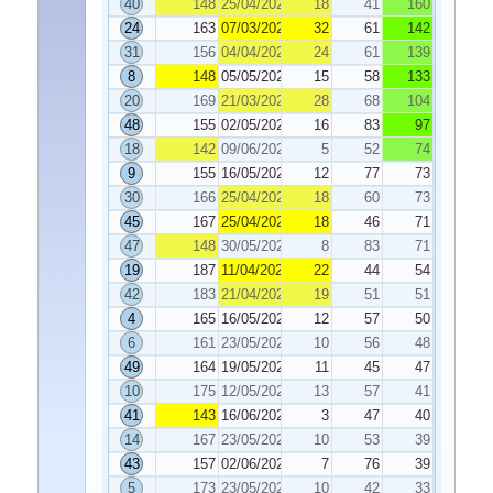
40
148
25/04/2023
18
41
160
24
163
07/03/2023
32
61
142
31
156
04/04/2023
24
61
139
8
148
05/05/2023
15
58
133
20
169
21/03/2023
28
68
104
48
155
02/05/2023
16
83
97
18
142
09/06/2023
5
52
74
9
155
16/05/2023
12
77
73
30
166
25/04/2023
18
60
73
45
167
25/04/2023
18
46
71
47
148
30/05/2023
8
83
71
19
187
11/04/2023
22
44
54
42
183
21/04/2023
19
51
51
4
165
16/05/2023
12
57
50
6
161
23/05/2023
10
56
48
49
164
19/05/2023
11
45
47
10
175
12/05/2023
13
57
41
41
143
16/06/2023
3
47
40
14
167
23/05/2023
10
53
39
43
157
02/06/2023
7
76
39
5
173
23/05/2023
10
42
33