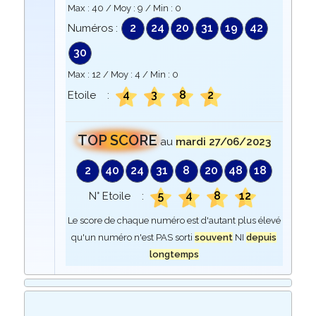
Max :
40
/ Moy :
9
/ Min :
0
2
24
20
31
19
42
Numéros :
30
Max :
12
/ Moy :
4
/ Min :
0
4
3
8
2
Etoile :
TOP SCORE
au
mardi 27/06/2023
2
40
24
31
8
20
48
18
5
4
8
12
N° Etoile :
Le score de chaque numéro est d'autant plus élevé
qu'un numéro n'est PAS sorti
souvent
NI
depuis
longtemps