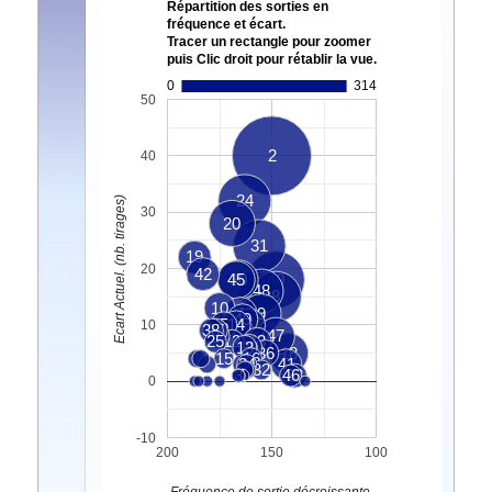
Répartition des sorties en
fréquence et écart.
Tracer un rectangle pour zoomer
puis Clic droit pour rétablir la vue.
0
314
50
2
40
24
Ecart Actuel. (nb. tirages)
30
20
31
19
20
42
45
30
40
48
8
10
4
9
49
5
14
6
10
38
37
29
47
25
12
43
13
39
36
18
15
16
34
7
41
32
3
1
46
33
0
-10
200
150
100