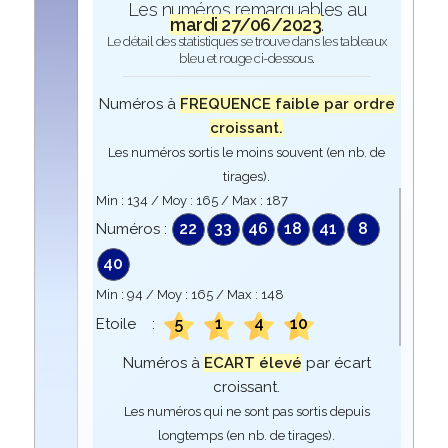
Les numéros remarquables au
mardi 27/06/2023
.
Le détail des statistiques se trouve dans les tableaux
bleu et rouge ci-dessous.
Numéros à
FREQUENCE faible par ordre
croissant.
Les numéros sortis le moins souvent (en nb. de
tirages).
Min :
134
/ Moy :
165
/ Max :
187
22
33
46
18
41
8
Numéros :
40
Min :
94
/ Moy :
165
/ Max :
148
5
1
4
10
Etoile :
Numéros à
ECART élevé
par écart
croissant.
Les numéros qui ne sont pas sortis depuis
longtemps (en nb. de tirages).