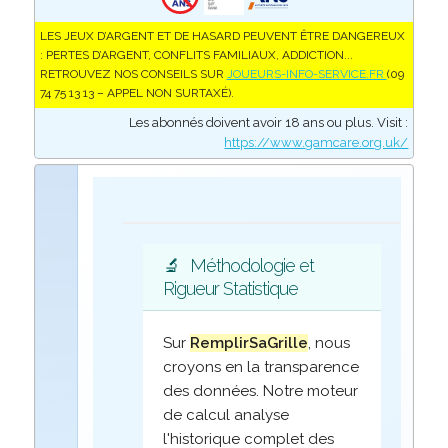
LES JEUX D’ARGENT ET DE HASARD PEUVENT ÊTRE DANGEREUX
: PERTES D’ARGENT, CONFLITS FAMILIAUX, ADDICTION...
RETROUVEZ NOS CONSEILS SUR
JOUEURS-INFO-SERVICE.FR
(09
74 75 13 13 – APPEL NON SURTAXÉ).
Les abonnés doivent avoir 18 ans ou plus. Visit :
https://www.gamcare.org.uk/
🔬
Méthodologie et
Rigueur Statistique
Sur
RemplirSaGrille
, nous
croyons en la transparence
des données. Notre moteur
de calcul analyse
l'historique complet des