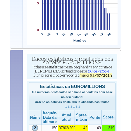
5
0
2
12
31
34
9
21
19
27
46
14
Numéros
Dados estatísticos e resultados dos
sorteios EUROMILLIONS
Todas as estatísticas desta página têm em conta os
EUROMILHÕES sorteados desde
13/02/2004
.
Último sorteio tido em conta :
mardi 04/07/2023
Estatísticas da EUROMILLIONS
Os números destacados são bons candidatos com base
no seu historial.
Ordene as colunas desta tabela clicando nos títulos.
frequência
Atual
Spread
Score
Número
Data da
Pontuação
atual
máximo
última edição
2
150
07/02/2023
42
49
319