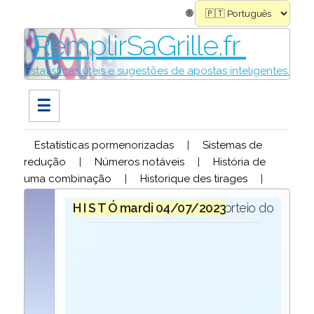
🌐
RemplirSaGrille.fr
Estatísticas úteis e sugestões de apostas inteligentes.
☰
Estatísticas pormenorizadas
|
Sistemas de
redução
|
Números notáveis
|
História de
uma combinação
|
Historique des tirages
|
H I S T Ó R I O Q U E
mardi 04/07/2023
para o sorteio do