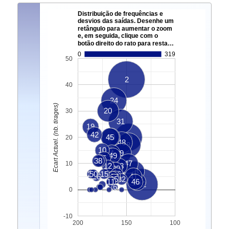
Distribuição de frequências e
desvios das saídas. Desenhe um
retângulo para aumentar o zoom
e, em seguida, clique com o
botão direito do rato para resta…
0
319
50
2
40
24
Ecart Actuel. (nb. tirages)
20
30
31
19
42
45
30
40
20
48
8
10
4
9
49
5
38
37
47
10
12
43
13
39
18
21
50
15
16
26
34
7
41
35
28
32
11
3
46
33
22
1
6
0
-10
200
150
100