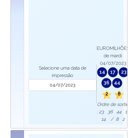
EUROMILHÕES
de mardi
04/07/2023
Selecione uma data de
14
17
23
impressão
36
44
2
8
Ordre de sortie
: 23 36 44 17
14 / 8 2