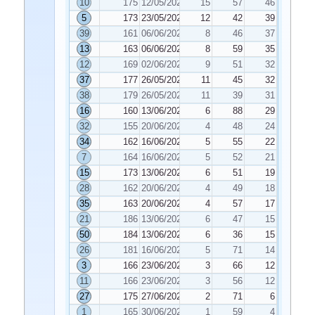
10
175
12/05/2023
15
57
46
5
173
23/05/2023
12
42
39
39
161
06/06/2023
8
46
37
13
163
06/06/2023
8
59
35
12
169
02/06/2023
9
51
32
37
177
26/05/2023
11
45
32
38
179
26/05/2023
11
39
31
16
160
13/06/2023
6
88
29
32
155
20/06/2023
4
48
24
34
162
16/06/2023
5
55
22
7
164
16/06/2023
5
52
21
15
173
13/06/2023
6
51
19
28
162
20/06/2023
4
49
18
35
163
20/06/2023
4
57
17
21
186
13/06/2023
6
47
15
50
184
13/06/2023
6
36
15
26
181
16/06/2023
5
71
14
3
166
23/06/2023
3
66
12
11
166
23/06/2023
3
56
12
27
175
27/06/2023
2
71
6
1
165
30/06/2023
1
59
4