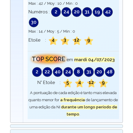
Max :
42
/ Moy :
10
/ Min :
0
2
24
20
31
19
42
Numéros :
30
Max :
14
/ Moy :
5
/ Min :
0
4
3
12
9
Etoile :
TOP SCORE
em
mardi 04/07/2023
2
22
40
24
8
31
20
48
5
4
12
9
N° Etoile :
A pontuação de cada edição é tanto mais elevada
quanto menor for
a frequência
de lançamento de
uma edição da NI
durante um longo período de
tempo
.