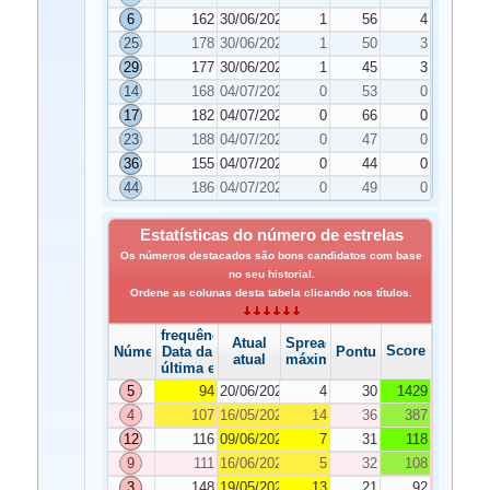
6
162
30/06/2023
1
56
4
25
178
30/06/2023
1
50
3
29
177
30/06/2023
1
45
3
14
168
04/07/2023
0
53
0
17
182
04/07/2023
0
66
0
23
188
04/07/2023
0
47
0
36
155
04/07/2023
0
44
0
44
186
04/07/2023
0
49
0
Estatísticas do número de estrelas
Os números destacados são bons candidatos com base
no seu historial.
Ordene as colunas desta tabela clicando nos títulos.
frequência
Atual
Spread
Score
Número
Data da
Pontuação
atual
máximo
última edição
5
94
20/06/2023
4
30
1429
4
107
16/05/2023
14
36
387
12
116
09/06/2023
7
31
118
9
111
16/06/2023
5
32
108
3
148
19/05/2023
13
21
92