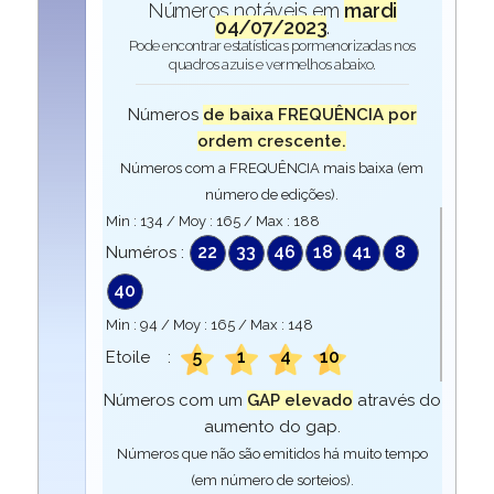
Números notáveis em
mardi
04/07/2023
.
Pode encontrar estatísticas pormenorizadas nos
quadros azuis e vermelhos abaixo.
Números
de baixa FREQUÊNCIA por
ordem crescente.
Números com a FREQUÊNCIA mais baixa (em
número de edições).
Min :
134
/ Moy :
165
/ Max :
188
22
33
46
18
41
8
Numéros :
40
Min :
94
/ Moy :
165
/ Max :
148
5
1
4
10
Etoile :
Números com um
GAP elevado
através do
aumento do gap.
Números que não são emitidos há muito tempo
(em número de sorteios).