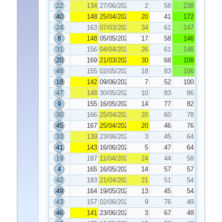
22
134
27/06/2023
2
58
238
40
148
25/04/2023
20
41
172
24
163
07/03/2023
34
61
147
8
148
05/05/2023
17
58
146
31
156
04/04/2023
26
61
146
20
169
21/03/2023
30
68
108
48
155
02/05/2023
18
83
106
18
142
09/06/2023
7
52
100
47
148
30/05/2023
10
83
86
9
155
16/05/2023
14
77
82
30
166
25/04/2023
20
60
78
45
167
25/04/2023
20
46
76
33
139
23/06/2023
3
45
64
41
143
16/06/2023
5
47
64
19
187
11/04/2023
24
44
58
4
165
16/05/2023
14
57
57
42
183
21/04/2023
21
51
54
49
164
19/05/2023
13
45
54
43
157
02/06/2023
9
76
49
46
141
23/06/2023
3
67
48