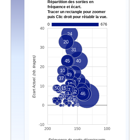
Répartition des sorties en
fréquence et écart.
Tracer un rectangle pour zoomer
puis Clic droit pour rétablir la vue.
0
676
40
24
20
30
31
Ecart Actuel. (nb. tirages)
45
30
40
20
10
4
9
49
37
47
43
13
39
18
10
21
50
15
16
26
34
7
41
32
3
46
33
27
22
25
1
6
14
36
2
5
8
0
-10
200
150
100