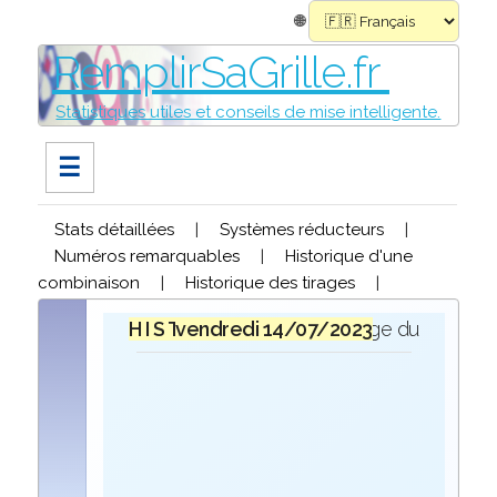
🌐
RemplirSaGrille.fr
Statistiques utiles et conseils de mise intelligente.
☰
Stats détaillées
|
Systèmes réducteurs
|
Numéros remarquables
|
Historique d'une
combinaison
|
Historique des tirages
|
H I S T O R I Q U E
vendredi 14/07/2023
lors du tirage du