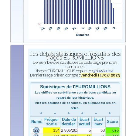
0
22
3
33
36
46
17
43
38
32
5
Numéros
Les détails statistiques et résultats des
tirages EUROMILLIONS
L'ensemble des statistiques de cette page prend en
compte les
tirages EUROMILLIONS depuis le
13/02/2004
.
Dernier tirage pris en compte :
vendredi 14/07/2023
Statistiques de l'EUROMILLIONS
Les chiffres en surbrillance sont de bons candidats au
regard de leur historique.
Triez les colonnes de ce tableau en cliquant sur les en-
têtes.
Fréquence de
Date de
Écart
Écart
Numéro
Score
sortie
dernier tirage
actuel
max
22
134
27/06/2023
5
58
676