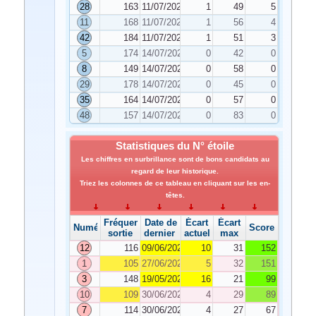
28
163
11/07/2023
1
49
5
11
168
11/07/2023
1
56
4
42
184
11/07/2023
1
51
3
5
174
14/07/2023
0
42
0
8
149
14/07/2023
0
58
0
29
178
14/07/2023
0
45
0
35
164
14/07/2023
0
57
0
48
157
14/07/2023
0
83
0
Statistiques du N° étoile
Les chiffres en surbrillance sont de bons candidats au
regard de leur historique.
Triez les colonnes de ce tableau en cliquant sur les en-
têtes.
Fréquence de
Date de
Écart
Écart
Numéro
Score
sortie
dernier tirage
actuel
max
12
116
09/06/2023
10
31
152
1
105
27/06/2023
5
32
151
3
148
19/05/2023
16
21
99
10
109
30/06/2023
4
29
89
7
114
30/06/2023
4
27
67