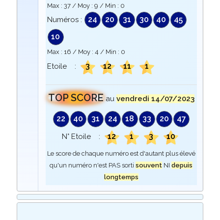
Max :
37
/ Moy :
9
/ Min :
0
24
20
31
30
40
45
Numéros :
10
Max :
16
/ Moy :
4
/ Min :
0
3
12
11
1
Etoile :
TOP SCORE
au
vendredi 14/07/2023
22
40
31
24
18
33
20
47
12
1
3
10
N° Etoile :
Le score de chaque numéro est d'autant plus élevé
qu'un numéro n'est PAS sorti
souvent
NI
depuis
longtemps