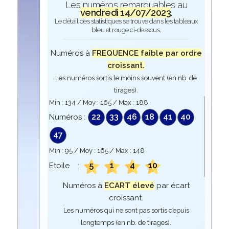
Les numéros remarquables au
vendredi 14/07/2023
.
Le détail des statistiques se trouve dans les tableaux
bleu et rouge ci-dessous.
Numéros à
FREQUENCE faible par ordre
croissant.
Les numéros sortis le moins souvent (en nb. de
tirages).
Min :
134
/ Moy :
165
/ Max :
188
22
33
46
18
41
40
Numéros :
47
Min :
95
/ Moy :
165
/ Max :
148
5
1
4
10
Etoile :
Numéros à
ECART élevé
par écart
croissant.
Les numéros qui ne sont pas sortis depuis
longtemps (en nb. de tirages).