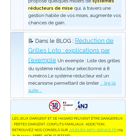
propose quelques milliers de
systèmes
réducteurs de mise
qui, à travers une
gestion habile de vos mises, augmente vos
chances de gain.
Réduction de
📝 Dans le BLOG :
Grilles Loto : explications par
l'exemple
Un exemple : Liste des grilles
du système réducteur sélectionné à 8
numéros Le système réducteur est un
mécanisme permettant de limiter
... lire la
suite ...
LES JEUX D’ARGENT ET DE HASARD PEUVENT ÊTRE DANGEREUX
: PERTES D’ARGENT, CONFLITS FAMILIAUX, ADDICTION...
RETROUVEZ NOS CONSEILS SUR
JOUEURS-INFO-SERVICE.FR
(09
74 75 13 13 – APPEL NON SURTAXÉ).