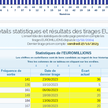
38
4
25
41
44
32
5
13
6
24
43
23
2
26
2
36
1
7
37
9
12
3
15
14
11
42
19
18
40
10
Numéros
tails statistiques et résultats des tirage
L'ensemble des statistiques de cette page prend en compte les
tirages EUROMILLIONS depuis le
13/02/2004
.
Dernier tirage pris en compte :
vendredi 27/10/2023
Statistiques de l'EUROMILLIONS
Les chiffres en surbrillance sont de bons candidats au regard de leur historiq
Triez les colonnes de ce tableau en cliquant sur les en-têtes.
Fréquence de
Date de
Écart
sortie
dernier tirage
actuel
141
23/06/2023
36
136
10/10/2023
5
161
06/06/2023
41
149
18/08/2023
20
184
13/06/2023
39
167
18/08/2023
20