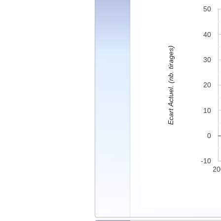
50
40
Ecart Actuel. (nb. tirages)
30
20
10
0
-10
20