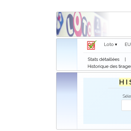
Loto ▾
EU
Stats détaillées
|
Historique des tirage
H I
Séle