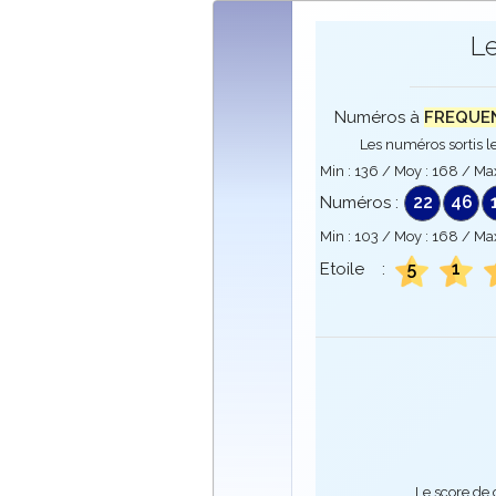
L
Numéros à
FREQUENC
Les numéros sortis le
Min :
136
/ Moy :
168
/ Ma
22
46
Numéros :
Min :
103
/ Moy :
168
/ Ma
5
1
Etoile :
Le score de