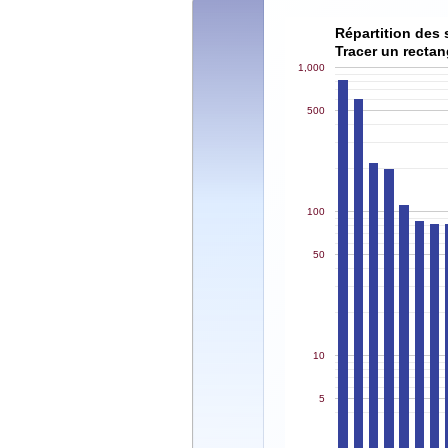
Répartition des 
Tracer un rectan
1,000
500
100
50
10
5