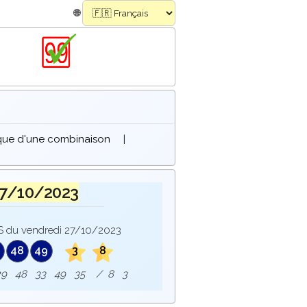
🌐
ique d'une combinaison
|
27/10/2023
 du vendredi 27/10/2023
48
49
3
8
e : 29 48 33 49 35 / 8 3