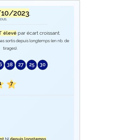
/10/2023
.
sous.
 élevé
par écart croissant.
as sortis depuis longtemps (en nb. de
tirages).
6
38
27
25
30
1
7
nt
NI
depuis longtemps