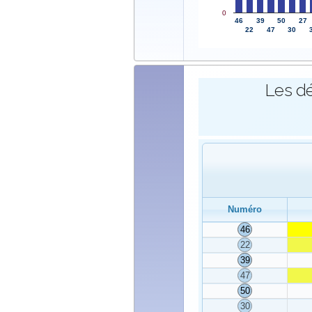
0
46
39
50
27
22
47
30
Les dé
Numéro
46
22
39
47
50
30