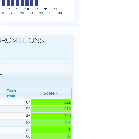
1
17
45
16
34
33
48
8
28
20
31
29
35
49
s EUROMILLIONS
ue.
Écart
Score
max
67
822
58
610
46
220
83
198
36
111
60
87