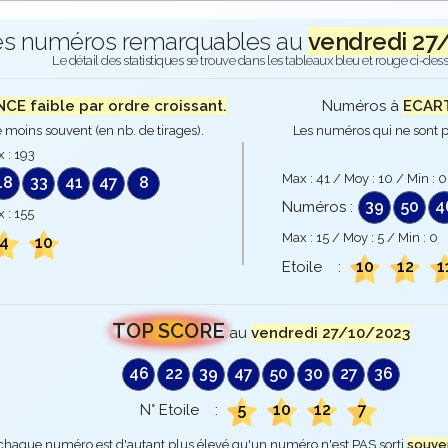
es numéros remarquables au
vendredi 27
Le détail des statistiques se trouve dans les tableaux bleu et rouge ci-des
E faible par ordre croissant.
Numéros à
ECART
 moins souvent (en nb. de tirages).
Les numéros qui ne sont p
x :
193
Max :
41
/ Moy :
10
/ Min :
0
18
33
41
47
8
39
50
4
Numéros :
x :
155
Max :
15
/ Moy :
5
/ Min :
0
4
10
10
12
1
Etoile :
TOP SCORE
au
vendredi 27/10/2023
46
22
39
47
50
30
27
36
5
10
12
7
N° Etoile :
 chaque numéro est d'autant plus élevé qu'un numéro n'est PAS sorti
souve