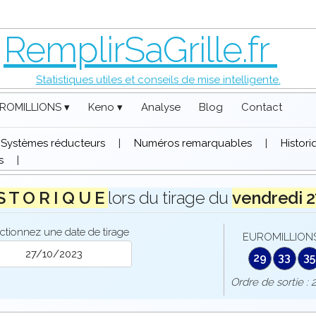
RemplirSaGrille.fr
Statistiques utiles et conseils de mise intelligente.
ROMILLIONS ▾
Keno ▾
Analyse
Blog
Contact
Systèmes réducteurs
|
Numéros remarquables
|
Histor
s
|
 S T O R I Q U E
lors du tirage du
vendredi 
ctionnez une date de tirage
EUROMILLIONS
29
33
35
Ordre de sorti