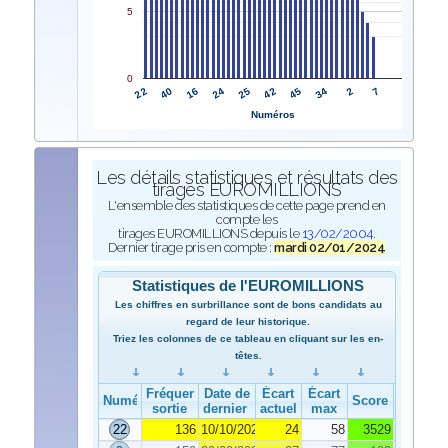
5
0
22
42
40
45
16
34
24
2
25
7
Numéros
Les détails statistiques et résultats des
tirages EUROMILLIONS
L'ensemble des statistiques de cette page prend en
compte les
tirages EUROMILLIONS depuis le
13/02/2004
.
Dernier tirage pris en compte :
mardi 02/01/2024
Statistiques de l'EUROMILLIONS
Les chiffres en surbrillance sont de bons candidats au
regard de leur historique.
Triez les colonnes de ce tableau en cliquant sur les en-
têtes.
Fréquence de
Date de
Écart
Écart
Numéro
Score
sortie
dernier tirage
actuel
max
22
136
10/10/2023
24
58
3529