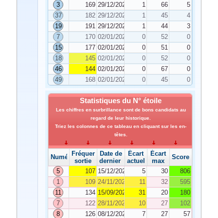
3
169
29/12/2023
1
66
5
37
182
29/12/2023
1
45
4
19
191
29/12/2023
1
44
3
7
170
02/01/2024
0
52
0
15
177
02/01/2024
0
51
0
18
145
02/01/2024
0
52
0
46
144
02/01/2024
0
67
0
49
168
02/01/2024
0
45
0
Statistiques du N° étoile
Les chiffres en surbrillance sont de bons candidats au
regard de leur historique.
Triez les colonnes de ce tableau en cliquant sur les en-
têtes.
Fréquence de
Date de
Écart
Écart
Numéro
Score
sortie
dernier tirage
actuel
max
5
107
15/12/2023
5
30
806
1
109
24/11/2023
11
32
595
11
134
15/09/2023
31
20
180
7
122
28/11/2023
10
27
102
8
126
08/12/2023
7
27
57