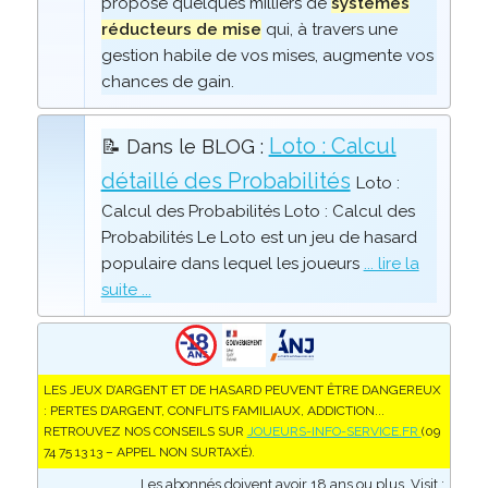
propose quelques milliers de
systèmes
réducteurs de mise
qui, à travers une
gestion habile de vos mises, augmente vos
chances de gain.
Loto : Calcul
📝 Dans le BLOG :
détaillé des Probabilités
Loto :
Calcul des Probabilités Loto : Calcul des
Probabilités Le Loto est un jeu de hasard
populaire dans lequel les joueurs
... lire la
suite ...
LES JEUX D’ARGENT ET DE HASARD PEUVENT ÊTRE DANGEREUX
: PERTES D’ARGENT, CONFLITS FAMILIAUX, ADDICTION...
RETROUVEZ NOS CONSEILS SUR
JOUEURS-INFO-SERVICE.FR
(09
74 75 13 13 – APPEL NON SURTAXÉ).
Les abonnés doivent avoir 18 ans ou plus. Visit :