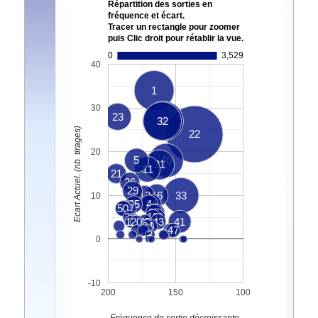
Répartition des sorties en
fréquence et écart.
Tracer un rectangle pour zoomer
puis Clic droit pour rétablir la vue.
0
3,529
40
1
30
23
32
9
Ecart Actuel. (nb. tirages)
22
20
5
40
31
11
21
26
29
12
16
33
10
25
24
4
50
42
17
28
39
38
13
48
10
20
45
43
41
14
34
6
47
8
3
2
7
0
-10
200
150
100