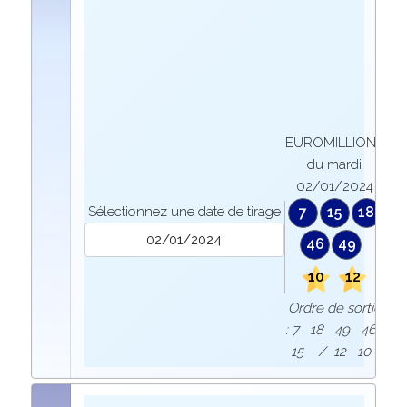
EUROMILLIONS
du mardi
02/01/2024
Sélectionnez une date de tirage
7
15
18
46
49
10
12
Ordre de sortie
: 7 18 49 46
15 / 12 10