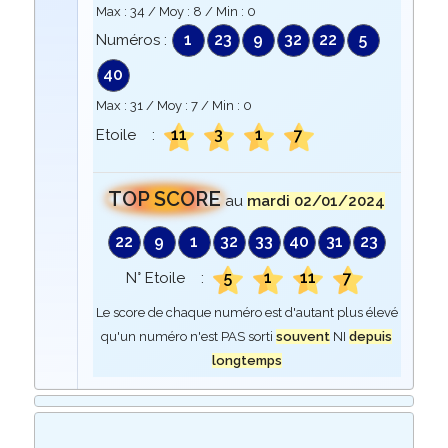
Max :
34
/ Moy :
8
/ Min :
0
1
23
9
32
22
5
Numéros :
40
Max :
31
/ Moy :
7
/ Min :
0
11
3
1
7
Etoile :
TOP SCORE
au
mardi 02/01/2024
22
9
1
32
33
40
31
23
5
1
11
7
N° Etoile :
Le score de chaque numéro est d'autant plus élevé
qu'un numéro n'est PAS sorti
souvent
NI
depuis
longtemps