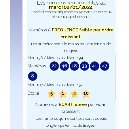
Les numéros remarquables au
mardi 02/01/2024
.
Le détail des statistiques se trouve dans les tableaux
bleu et rouge ci-dessous.
Numéros à
FREQUENCE faible par ordre
croissant.
Les numéros sortis le moins souvent (en nb. de
tirages).
Min :
136
/ Moy :
170
/ Max :
194
22
46
18
33
41
47
Numéros :
8
Min :
107
/ Moy :
170
/ Max :
157
5
1
4
10
Etoile :
Numéros à
ECART élevé
par écart
croissant.
Les numéros qui ne sont pas sortis depuis
longtemps (en nb. de tirages).