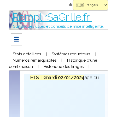
🌐
RemplirSaGrille.fr
Statistiques utiles et conseils de mise intelligente.
☰
Stats détaillées
|
Systèmes réducteurs
|
Numéros remarquables
|
Historique d'une
combinaison
|
Historique des tirages
|
H I S T O R I Q U E
mardi 02/01/2024
lors du tirage du