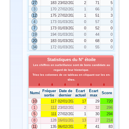
27
183
23/02/2024
2
71
5
3
170
27/02/2024
1
66
3
12
175
27/02/2024
1
51
3
4
173
01/03/2024
0
57
0
7
173
01/03/2024
0
52
0
19
194
01/03/2024
0
44
0
20
183
01/03/2024
0
68
0
34
172
01/03/2024
0
55
0
Statistiques du N° étoile
Les chiffres en surbrillance sont de bons candidats au
regard de leur historique.
Triez les colonnes de ce tableau en cliquant sur les en-
têtes.
Fréquence de
Date de
Écart
Écart
Numéro
Score
sortie
dernier tirage
actuel
max
10
117
02/01/2024
17
29
720
1
112
23/02/2024
2
32
296
5
111
27/02/2024
1
30
294
8
128
16/01/2024
13
27
214
11
135
06/02/2024
7
41
83