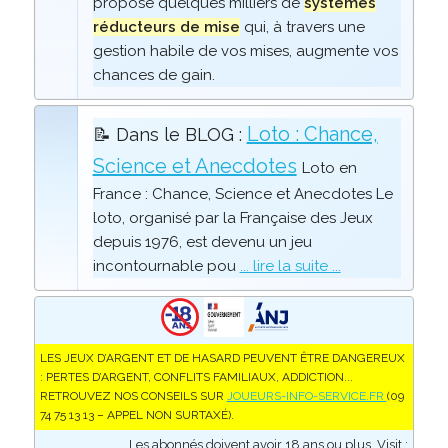
propose quelques milliers de
systèmes
réducteurs de mise
qui, à travers une
gestion habile de vos mises, augmente vos
chances de gain.
Loto : Chance,
📝 Dans le BLOG :
Science et Anecdotes
Loto en
France : Chance, Science et Anecdotes Le
loto, organisé par la Française des Jeux
depuis 1976, est devenu un jeu
incontournable pou
... lire la suite ...
LES JEUX D’ARGENT ET DE HASARD PEUVENT ÊTRE DANGEREUX
: PERTES D’ARGENT, CONFLITS FAMILIAUX, ADDICTION...
RETROUVEZ NOS CONSEILS SUR
JOUEURS-INFO-SERVICE.FR
(09
74 75 13 13 – APPEL NON SURTAXÉ).
Les abonnés doivent avoir 18 ans ou plus. Visit :