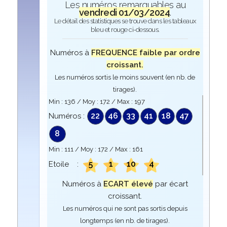
Les numéros remarquables au
vendredi 01/03/2024
.
Le détail des statistiques se trouve dans les tableaux
bleu et rouge ci-dessous.
Numéros à
FREQUENCE faible par ordre
croissant.
Les numéros sortis le moins souvent (en nb. de
tirages).
Min :
136
/ Moy :
172
/ Max :
197
22
46
33
41
18
47
Numéros :
8
Min :
111
/ Moy :
172
/ Max :
161
5
1
10
4
Etoile :
Numéros à
ECART élevé
par écart
croissant.
Les numéros qui ne sont pas sortis depuis
longtemps (en nb. de tirages).