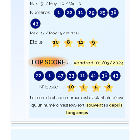
Max :
51
/ Moy :
10
/ Min :
0
1
22
11
29
25
38
Numéros :
43
Max :
17
/ Moy :
5
/ Min :
0
10
8
11
9
Etoile :
TOP SCORE
au
vendredi 01/03/2024
22
1
47
33
11
41
36
43
10
1
5
8
N° Etoile :
Le score de chaque numéro est d'autant plus élevé
qu'un numéro n'est PAS sorti
souvent
NI
depuis
longtemps