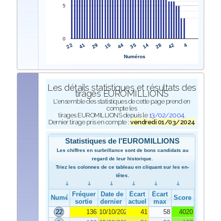
5
0
22
35
41
14
29
28
15
42
44
4
Numéros
Les détails statistiques et résultats des
tirages EUROMILLIONS
L'ensemble des statistiques de cette page prend en
compte les
tirages EUROMILLIONS depuis le
13/02/2004
.
Dernier tirage pris en compte :
vendredi 01/03/2024
Statistiques de l'EUROMILLIONS
Les chiffres en surbrillance sont de bons candidats au
regard de leur historique.
Triez les colonnes de ce tableau en cliquant sur les en-
têtes.
Fréquence de
Date de
Écart
Écart
Numéro
Score
sortie
dernier tirage
actuel
max
22
136
10/10/2023
41
58
4020