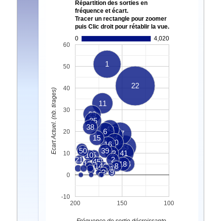
Répartition des sorties en
fréquence et écart.
Tracer un rectangle pour zoomer
puis Clic droit pour rétablir la vue.
0
4,020
60
1
50
22
40
Ecart Actuel. (nb. tirages)
11
30
29
25
38
43
6
20
47
36
15
40
16
33
44
50
39
32
41
10
10
5
21
2
45
35
17
18
46
14
13
8
31
3
9
4
7
0
-10
200
150
100