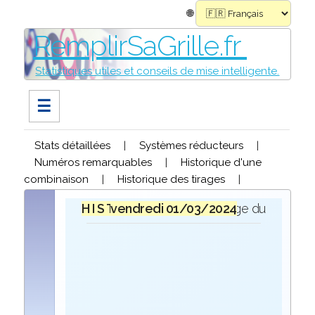
🌐
RemplirSaGrille.fr
Statistiques utiles et conseils de mise intelligente.
☰
Stats détaillées
|
Systèmes réducteurs
|
Numéros remarquables
|
Historique d'une
combinaison
|
Historique des tirages
|
H I S T O R I Q U E
vendredi 01/03/2024
lors du tirage du