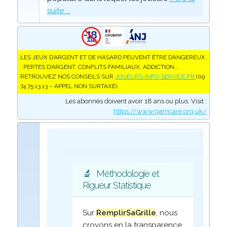
suite ...
LES JEUX D’ARGENT ET DE HASARD PEUVENT ÊTRE DANGEREUX
: PERTES D’ARGENT, CONFLITS FAMILIAUX, ADDICTION...
RETROUVEZ NOS CONSEILS SUR
JOUEURS-INFO-SERVICE.FR
(09
74 75 13 13 – APPEL NON SURTAXÉ).
Les abonnés doivent avoir 18 ans ou plus. Visit :
https://www.gamcare.org.uk/
🔬
Méthodologie et
Rigueur Statistique
Sur
RemplirSaGrille
, nous
croyons en la transparence