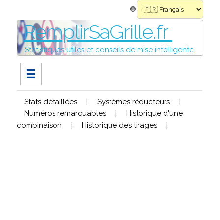
🌐
RemplirSaGrille.fr
Statistiques utiles et conseils de mise intelligente.
☰
Stats détaillées
|
Systèmes réducteurs
|
Numéros remarquables
|
Historique d'une
combinaison
|
Historique des tirages
|