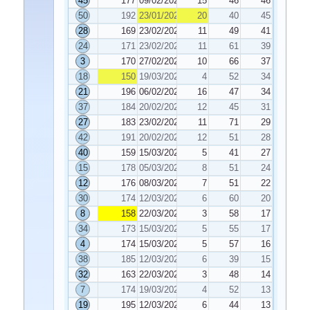
45
177
09/02/2024
15
46
46
50
192
23/01/2024
20
40
45
28
169
23/02/2024
11
49
41
24
171
23/02/2024
11
61
39
3
170
27/02/2024
10
66
37
18
150
19/03/2024
4
52
34
21
196
06/02/2024
16
47
34
37
184
20/02/2024
12
45
31
27
183
23/02/2024
11
71
29
42
191
20/02/2024
12
51
28
40
159
15/03/2024
5
41
27
15
178
05/03/2024
8
51
24
12
176
08/03/2024
7
51
22
30
174
12/03/2024
6
60
20
8
158
22/03/2024
3
58
17
34
173
15/03/2024
5
55
17
4
174
15/03/2024
5
57
16
38
185
12/03/2024
6
39
15
32
163
22/03/2024
3
48
14
7
174
19/03/2024
4
52
13
19
195
12/03/2024
6
44
13