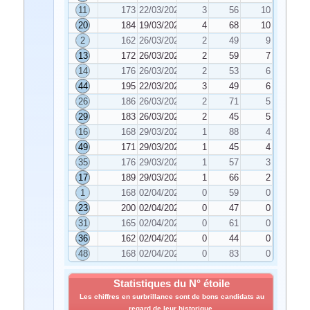
11
173
22/03/2024
3
56
10
20
184
19/03/2024
4
68
10
2
162
26/03/2024
2
49
9
13
172
26/03/2024
2
59
7
14
176
26/03/2024
2
53
6
44
195
22/03/2024
3
49
6
26
186
26/03/2024
2
71
5
29
183
26/03/2024
2
45
5
16
168
29/03/2024
1
88
4
49
171
29/03/2024
1
45
4
35
176
29/03/2024
1
57
3
17
189
29/03/2024
1
66
2
1
168
02/04/2024
0
59
0
23
200
02/04/2024
0
47
0
31
165
02/04/2024
0
61
0
36
162
02/04/2024
0
44
0
48
168
02/04/2024
0
83
0
Statistiques du N° étoile
Les chiffres en surbrillance sont de bons candidats au
regard de leur historique.