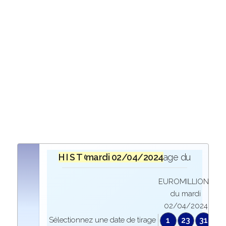
H I S T O R I Q U E
mardi 02/04/2024
lors du tirage du
EUROMILLIONS
du mardi
02/04/2024
Sélectionnez une date de tirage
1
23
31