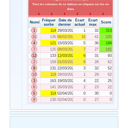
Triez les colonnes de ce tableau en cliquant sur les en-
têtes.
Fréquence de
Date de
Écart
Écart
Numéro
Score
sortie
dernier tirage
actuel
max
1
114
29/03/2024
1
32
313
11
135
06/02/2024
16
41
225
4
121
15/03/2024
5
36
194
7
125
08/03/2024
7
27
181
12
133
12/03/2024
6
31
93
2
158
01/03/2024
9
28
62
9
131
22/03/2024
3
32
52
10
119
29/03/2024
1
29
52
3
163
19/03/2024
4
22
25
6
141
26/03/2024
2
23
22
5
114
02/04/2024
0
30
0
8
130
02/04/2024
0
27
0