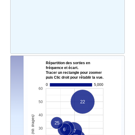
Répartition des sorties en
fréquence et écart.
Tracer un rectangle pour zoomer
puis Clic droit pour rétablir la vue.
0
5,000
60
22
50
40
Ecart Actuel. (nb. tirages)
25
43
30
6
47