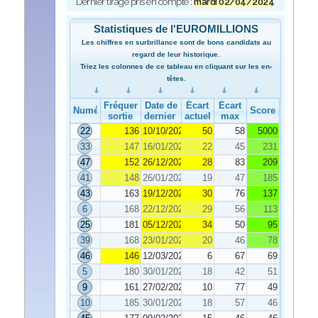
Dernier tirage pris en compte :
mardi 02/04/2024
Statistiques de l'EUROMILLIONS
Les chiffres en surbrillance sont de bons candidats au
regard de leur historique.
Triez les colonnes de ce tableau en cliquant sur les en-
têtes.
Fréquence de
Date de
Écart
Écart
Numéro
Score
sortie
dernier tirage
actuel
max
22
136
10/10/2023
50
58
5000
33
147
16/01/2024
22
45
231
47
152
26/12/2023
28
83
209
41
148
26/01/2024
19
47
185
43
163
19/12/2023
30
76
137
6
168
22/12/2023
29
56
113
25
181
05/12/2023
34
50
95
39
168
23/01/2024
20
46
78
46
146
12/03/2024
6
67
69
5
180
30/01/2024
18
42
51
9
161
27/02/2024
10
77
49
10
185
30/01/2024
18
57
46