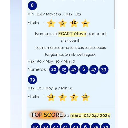
8
Min :
114
/ Moy :
173
/ Max :
163
1
5
10
4
Etoile :
Numéros à
ECART élevé
par écart
croissant.
Les numéros qui ne sont pas sortis depuis
longtemps (en nb. de tirages).
Max :
50
/ Moy :
10
/ Min :
0
22
25
43
6
47
33
Numéros :
39
Max :
16
/ Moy :
5
/ Min :
0
11
2
7
12
Etoile :
TOP SCORE
au
mardi 02/04/2024
22
33
47
41
43
6
25
39