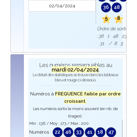
36
48
5
8
Ordre de sortie
: 36 1 48 23
31 / 8 5
Les numéros remarquables au
mardi 02/04/2024
.
Le détail des statistiques se trouve dans les tableaux
bleu et rouge ci-dessous.
Numéros à
FREQUENCE faible par ordre
croissant.
Les numéros sortis le moins souvent (en nb. de
tirages).
Min :
136
/ Moy :
173
/ Max :
200
22
46
33
41
18
47
Numéros :