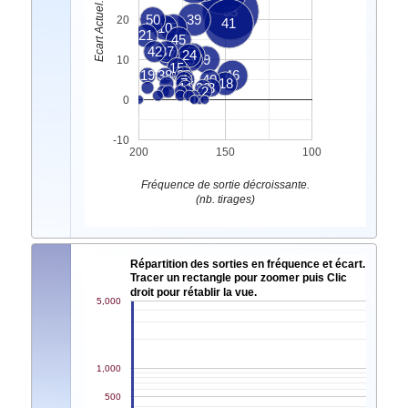
33
50
39
20
41
10
5
21
45
42
37
27
24
28
3
9
10
15
12
19
38
30
46
34
4
40
7
18
11
32
8
2
1
0
-10
200
150
100
Fréquence de sortie décroissante.
(nb. tirages)
Répartition des sorties en fréquence et écart.
Tracer un rectangle pour zoomer puis Clic
droit pour rétablir la vue.
5,000
1,000
500