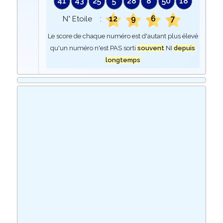
41
43
25
5
28
8
50
18
12
9
6
7
N° Etoile :
Le score de chaque numéro est d'autant plus élevé
qu'un numéro n'est PAS sorti
souvent
NI
depuis
longtemps