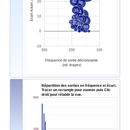
Ecart Actuel. (nb. tirages)
42
20
28
15
38
30
34
4
7
8
14
10
17
48
1
36
37
35
18
23
19
26
27
45
12
16
3
29
31
46
11
6
9
2
0
-10
300
200
100
Fréquence de sortie décroissante.
(nb. tirages)
Répartition des sorties en fréquence et écart.
Tracer un rectangle pour zoomer puis Clic
droit pour rétablir la vue.
500
100