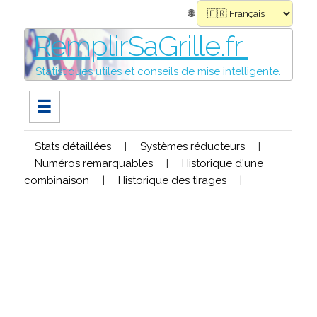
🌐
RemplirSaGrille.fr
Statistiques utiles et conseils de mise intelligente.
☰
Stats détaillées
|
Systèmes réducteurs
|
Numéros remarquables
|
Historique d'une
combinaison
|
Historique des tirages
|