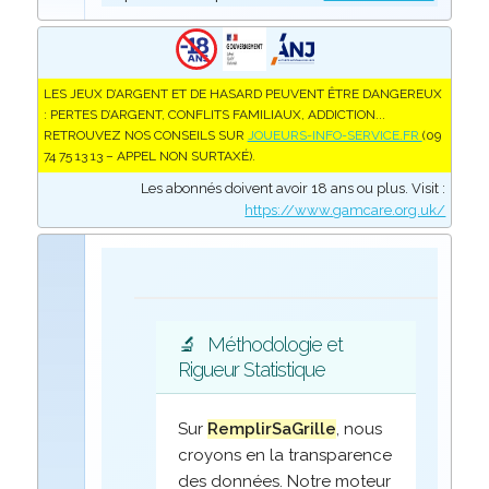
LES JEUX D’ARGENT ET DE HASARD PEUVENT ÊTRE DANGEREUX
: PERTES D’ARGENT, CONFLITS FAMILIAUX, ADDICTION...
RETROUVEZ NOS CONSEILS SUR
JOUEURS-INFO-SERVICE.FR
(09
74 75 13 13 – APPEL NON SURTAXÉ).
Les abonnés doivent avoir 18 ans ou plus. Visit :
https://www.gamcare.org.uk/
🔬
Méthodologie et
Rigueur Statistique
Sur
RemplirSaGrille
, nous
croyons en la transparence
des données. Notre moteur