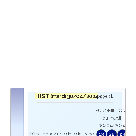
H I S T O R I Q U E
mardi 30/04/2024
lors du tirage du
EUROMILLIONS
du mardi
30/04/2024
Sélectionnez une date de tirage
13
22
24