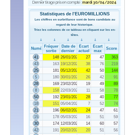
Dernier tirage pris en compte :
mardi 30/04/2024
Statistiques de l'EUROMILLIONS
Les chiffres en surbrillance sont de bons candidats au
regard de leur historique.
Triez les colonnes de ce tableau en cliquant sur les en-
têtes.
Fréquence de
Date de
Écart
Écart
Numéro
Score
sortie
dernier tirage
actuel
max
41
148
26/01/2024
27
47
363
43
163
19/12/2023
38
76
219
25
181
05/12/2023
42
50
144
5
180
30/01/2024
26
42
91
28
169
23/02/2024
19
49
89
8
158
22/03/2024
11
58
78
50
192
23/01/2024
28
40
77
18
151
05/04/2024
7
52
74
21
196
06/02/2024
24
47
61
15
178
05/03/2024
16
51
59
30
174
12/03/2024
14
60
57
42
191
20/02/2024
20
51
56