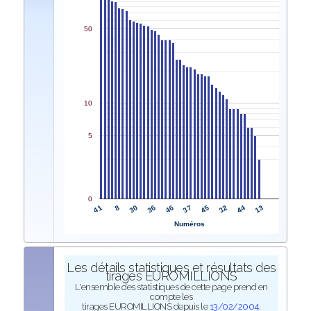
50
10
5
0
41
37
8
45
30
32
36
44
46
13
Numéros
Les détails statistiques et résultats des
tirages EUROMILLIONS
L'ensemble des statistiques de cette page prend en
compte les
tirages EUROMILLIONS depuis le
13/02/2004
.