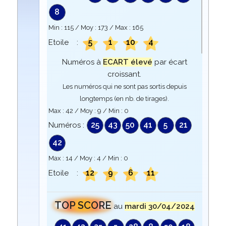
8
Min :
115
/ Moy :
173
/ Max :
165
5
1
10
4
Etoile :
Numéros à
ECART élevé
par écart
croissant.
Les numéros qui ne sont pas sortis depuis
longtemps (en nb. de tirages).
Max :
42
/ Moy :
9
/ Min :
0
25
43
50
41
5
21
Numéros :
42
Max :
14
/ Moy :
4
/ Min :
0
12
9
6
11
Etoile :
TOP SCORE
au
mardi 30/04/2024