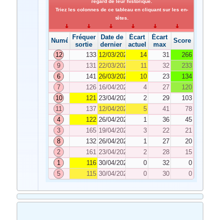
regard de leur historique.
Triez les colonnes de ce tableau en cliquant sur les en-
têtes.
Fréquence de
Date de
Écart
Écart
Numéro
Score
sortie
dernier tirage
actuel
max
12
133
12/03/2024
14
31
266
9
131
22/03/2024
11
32
233
6
141
26/03/2024
10
23
134
7
126
16/04/2024
4
27
120
10
121
23/04/2024
2
29
103
11
137
12/04/2024
5
41
78
4
122
26/04/2024
1
36
45
3
165
19/04/2024
3
22
21
8
132
26/04/2024
1
27
20
2
161
23/04/2024
2
28
15
1
116
30/04/2024
0
32
0
5
115
30/04/2024
0
30
0