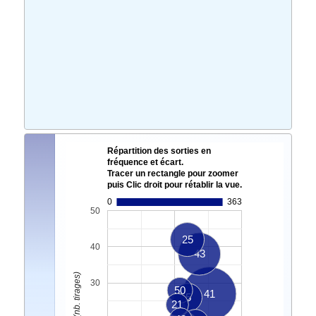
Répartition des sorties en
fréquence et écart.
Tracer un rectangle pour zoomer
puis Clic droit pour rétablir la vue.
0
363
50
25
40
43
30
50
41
5
21