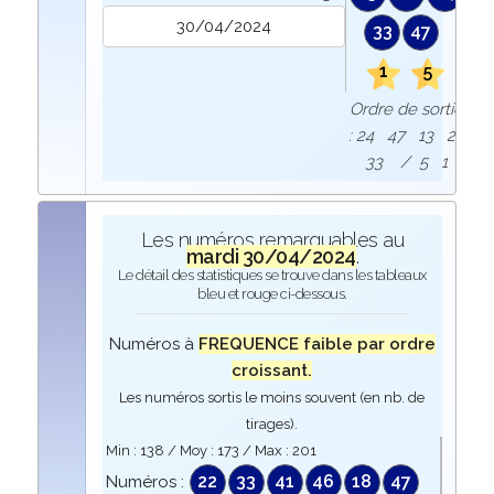
33
47
1
5
Ordre de sortie
: 24 47 13 22
33 / 5 1
Les numéros remarquables au
mardi 30/04/2024
.
Le détail des statistiques se trouve dans les tableaux
bleu et rouge ci-dessous.
Numéros à
FREQUENCE faible par ordre
croissant.
Les numéros sortis le moins souvent (en nb. de
tirages).
Min :
138
/ Moy :
173
/ Max :
201
22
33
41
46
18
47
Numéros :