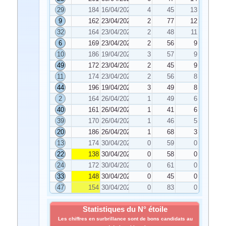
29
184
16/04/2024
4
45
13
9
162
23/04/2024
2
77
12
32
164
23/04/2024
2
48
11
6
169
23/04/2024
2
56
9
10
186
19/04/2024
3
57
9
49
172
23/04/2024
2
45
9
11
174
23/04/2024
2
56
8
44
196
19/04/2024
3
49
8
2
164
26/04/2024
1
49
6
40
161
26/04/2024
1
41
6
39
170
26/04/2024
1
46
5
20
186
26/04/2024
1
68
3
13
174
30/04/2024
0
59
0
22
138
30/04/2024
0
58
0
24
172
30/04/2024
0
61
0
33
148
30/04/2024
0
45
0
47
154
30/04/2024
0
83
0
Statistiques du N° étoile
Les chiffres en surbrillance sont de bons candidats au