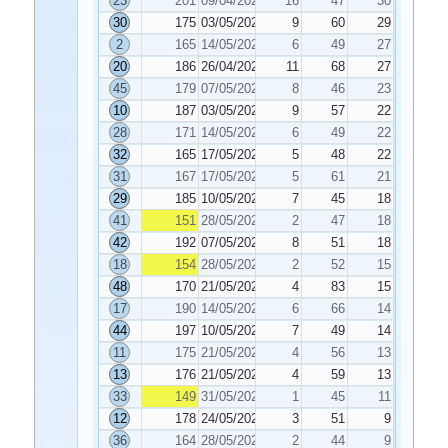
23
201
09/04/2024
16
47
30
30
175
03/05/2024
9
60
29
2
165
14/05/2024
6
49
27
20
186
26/04/2024
11
68
27
45
179
07/05/2024
8
46
23
10
187
03/05/2024
9
57
22
28
171
14/05/2024
6
49
22
32
165
17/05/2024
5
48
22
31
167
17/05/2024
5
61
21
29
185
10/05/2024
7
45
18
41
151
28/05/2024
2
47
18
42
192
07/05/2024
8
51
18
18
154
28/05/2024
2
52
15
48
170
21/05/2024
4
83
15
17
190
14/05/2024
6
66
14
44
197
10/05/2024
7
49
14
11
175
21/05/2024
4
56
13
13
176
21/05/2024
4
59
13
33
149
31/05/2024
1
45
11
12
178
24/05/2024
3
51
9
36
164
28/05/2024
2
44
9