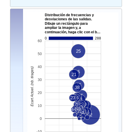
Distribución de frecuencias y
desviaciones de las salidas.
Dibuje un rectángulo para
ampliar la imagen y, a
continuación, haga clic con el b…
0
288
60
25
50
40
Ecart Actuel. (nb. tirages)
5
21
30
15
38
20
1
37
23
19
26
27
3
20
39
40
24
47
10
10
30
49
42
45
44
29
17
28
2
8
31
32
46
13
11
48
22
18
41
4
7
6
9
0
-10