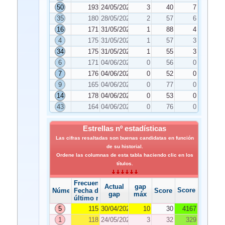
50
193
24/05/2024
3
40
7
35
180
28/05/2024
2
57
6
16
171
31/05/2024
1
88
4
4
175
31/05/2024
1
57
3
34
175
31/05/2024
1
55
3
6
171
04/06/2024
0
56
0
7
176
04/06/2024
0
52
0
9
165
04/06/2024
0
77
0
14
178
04/06/2024
0
53
0
43
164
04/06/2024
0
76
0
Estrellas nº estadísticas
Las cifras resaltadas son buenas candidatas en función
de su historial.
Ordene las columnas de esta tabla haciendo clic en los
títulos.
Frecuencia
Actual
gap
Score
Número
Fecha del
Score
gap
máx
último número
5
115
30/04/2024
10
30
4167
1
118
24/05/2024
3
32
329