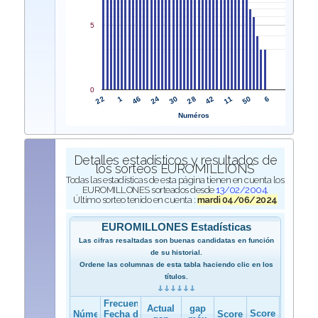
5
0
22
28
1
42
46
11
24
50
30
6
Numéros
Detalles estadísticos y resultados de
los sorteos EUROMILLIONS
Todas las estadísticas de esta página tienen en cuenta los
EUROMILLONES sorteados desde
13/02/2004
.
Último sorteo tenido en cuenta :
mardi 04/06/2024
EUROMILLONES Estadísticas
Las cifras resaltadas son buenas candidatas en función
de su historial.
Ordene las columnas de esta tabla haciendo clic en los
títulos.
Frecuencia
Actual
gap
Score
Número
Fecha del
Score