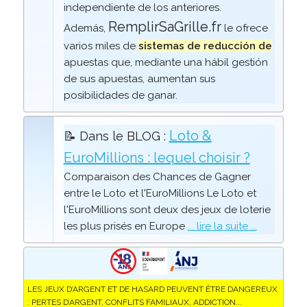
independiente de los anteriores.
RemplirSaGrille.fr
Además,
le ofrece
varios miles de
sistemas de reducción de
apuestas que, mediante una hábil gestión
de sus apuestas, aumentan sus
posibilidades de ganar.
Loto &
📝 Dans le BLOG :
EuroMillions : lequel choisir ?
Comparaison des Chances de Gagner
entre le Loto et l'EuroMillions Le Loto et
l'EuroMillions sont deux des jeux de loterie
les plus prisés en Europe
... lire la suite ...
LES JEUX D’ARGENT ET DE HASARD PEUVENT ÊTRE DANGEREUX
: PERTES D’ARGENT, CONFLITS FAMILIAUX, ADDICTION...