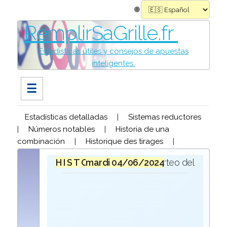
🌐
RemplirSaGrille.fr
Estadísticas útiles y consejos de apuestas
inteligentes.
☰
Estadísticas detalladas
|
Sistemas reductores
|
Números notables
|
Historia de una
combinación
|
Historique des tirages
|
H I S T O R I Q U E
mardi 04/06/2024
para el sorteo del