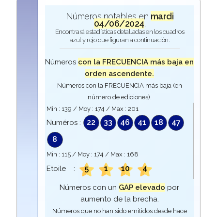
Números notables en
mardi
04/06/2024
.
Encontrará estadísticas detalladas en los cuadros
azul y rojo que figuran a continuación.
Números
con la FRECUENCIA más baja en
orden ascendente.
Números con la FRECUENCIA más baja (en
número de ediciones).
Min :
139
/ Moy :
174
/ Max :
201
22
33
46
41
18
47
Numéros :
8
Min :
115
/ Moy :
174
/ Max :
168
5
1
10
4
Etoile :
Números con un
GAP elevado
por
aumento de la brecha.
Números que no han sido emitidos desde hace