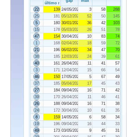
gap
máx
último número
22
139
24/05/2024
3
58
288
25
181
05/12/2023
52
50
145
5
180
30/01/2024
36
42
103
15
178
05/03/2024
26
51
78
47
154
30/04/2024
10
83
74
1
168
02/04/2024
18
59
72
21
196
06/02/2024
34
47
70
38
185
12/03/2024
24
39
61
40
161
26/04/2024
11
41
57
3
171
12/04/2024
15
66
54
46
150
17/05/2024
5
67
49
37
185
05/04/2024
17
45
43
27
184
09/04/2024
16
71
42
39
170
26/04/2024
11
46
41
26
188
09/04/2024
16
71
38
24
172
30/04/2024
10
61
35
8
159
14/05/2024
6
58
34
19
196
09/04/2024
16
44
33
49
173
03/05/2024
9
45
31