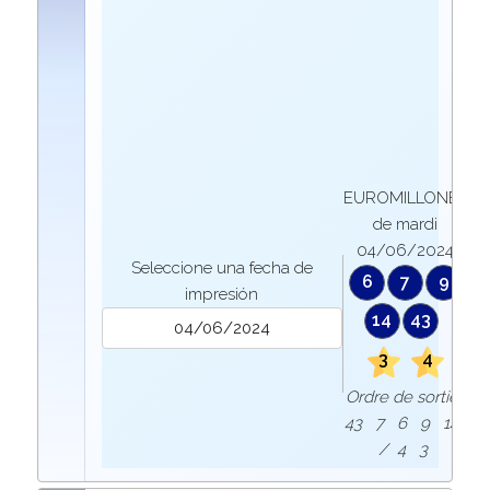
EUROMILLONES
de mardi
04/06/2024
Seleccione una fecha de
6
7
9
impresión
14
43
3
4
Ordre de sortie :
43 7 6 9 14
/ 4 3