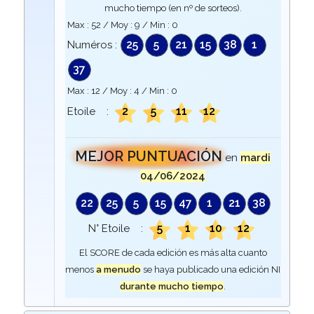
mucho tiempo (en nº de sorteos).
Max :
52
/ Moy :
9
/ Min :
0
25
5
21
15
38
1
Numéros :
37
Max :
12
/ Moy :
4
/ Min :
0
2
5
11
12
Etoile :
MEJOR PUNTUACIÓN
en
mardi
04/06/2024
22
25
5
15
47
1
21
38
5
1
10
12
N° Etoile :
El SCORE de cada edición es más alta cuanto
menos
a menudo
se haya publicado una edición NI
durante mucho tiempo
.