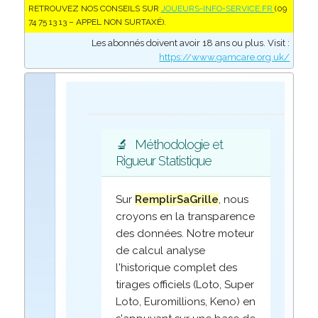
RETROUVEZ NOS CONSEILS SUR
JOUEURS-INFO-SERVICE.FR
(09
74 75 13 13 – APPEL NON SURTAXÉ).
Les abonnés doivent avoir 18 ans ou plus. Visit :
https://www.gamcare.org.uk/
🔬
Méthodologie et
Rigueur Statistique
Sur
RemplirSaGrille
, nous
croyons en la transparence
des données. Notre moteur
de calcul analyse
l'historique complet des
tirages officiels (Loto, Super
Loto, Euromillions, Keno) en