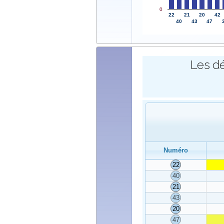
0
22
21
20
42
40
43
47
Les dé
Numéro
22
40
21
43
20
47