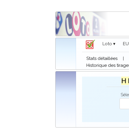
Loto ▾
EU
Stats détaillées
|
Historique des tirage
H 
Séle