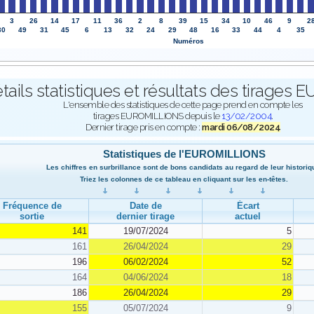
3
26
14
17
11
36
2
8
39
15
34
10
46
9
2
30
49
31
45
6
13
32
24
29
48
16
33
44
4
35
Numéros
tails statistiques et résultats des tirage
L'ensemble des statistiques de cette page prend en compte les
tirages EUROMILLIONS depuis le
13/02/2004
.
Dernier tirage pris en compte :
mardi 06/08/2024
Statistiques de l'EUROMILLIONS
Les chiffres en surbrillance sont de bons candidats au regard de leur historiq
Triez les colonnes de ce tableau en cliquant sur les en-têtes.
Fréquence de
Date de
Écart
sortie
dernier tirage
actuel
141
19/07/2024
5
161
26/04/2024
29
196
06/02/2024
52
164
04/06/2024
18
186
26/04/2024
29
155
05/07/2024
9