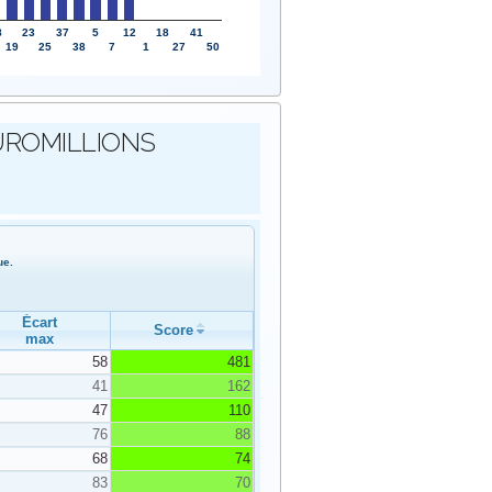
8
23
37
5
12
18
41
19
25
38
7
1
27
50
s EUROMILLIONS
ue.
Écart
Score
max
58
481
41
162
47
110
76
88
68
74
83
70