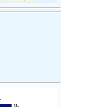
.
481