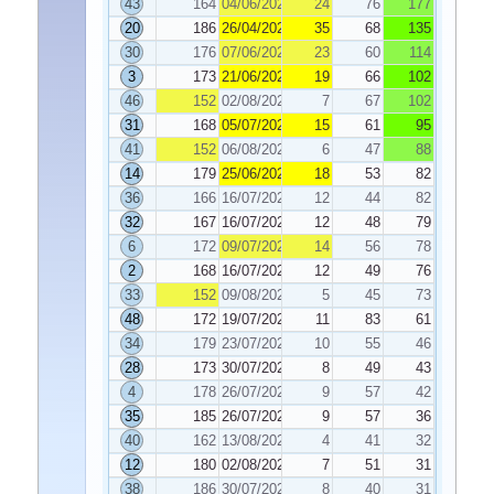
43
164
04/06/2024
24
76
177
20
186
26/04/2024
35
68
135
30
176
07/06/2024
23
60
114
3
173
21/06/2024
19
66
102
46
152
02/08/2024
7
67
102
31
168
05/07/2024
15
61
95
41
152
06/08/2024
6
47
88
14
179
25/06/2024
18
53
82
36
166
16/07/2024
12
44
82
32
167
16/07/2024
12
48
79
6
172
09/07/2024
14
56
78
2
168
16/07/2024
12
49
76
33
152
09/08/2024
5
45
73
48
172
19/07/2024
11
83
61
34
179
23/07/2024
10
55
46
28
173
30/07/2024
8
49
43
4
178
26/07/2024
9
57
42
35
185
26/07/2024
9
57
36
40
162
13/08/2024
4
41
32
12
180
02/08/2024
7
51
31
38
186
30/07/2024
8
40
31