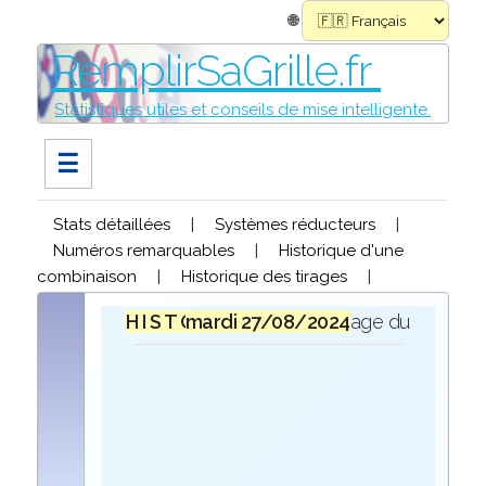
🌐
RemplirSaGrille.fr
Statistiques utiles et conseils de mise intelligente.
☰
Stats détaillées
|
Systèmes réducteurs
|
Numéros remarquables
|
Historique d'une
combinaison
|
Historique des tirages
|
H I S T O R I Q U E
mardi 27/08/2024
lors du tirage du