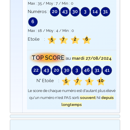
Max :
35
/ Moy :
7
/ Min :
0
20
43
30
3
14
31
Numéros :
6
Max :
18
/ Moy :
4
/ Min :
0
5
7
2
6
Etoile :
TOP SCORE
au
mardi 27/08/2024
22
43
20
30
3
46
31
41
5
7
1
10
N° Etoile :
Le score de chaque numéro est d'autant plus élevé
qu'un numéro n'est PAS sorti
souvent
NI
depuis
longtemps