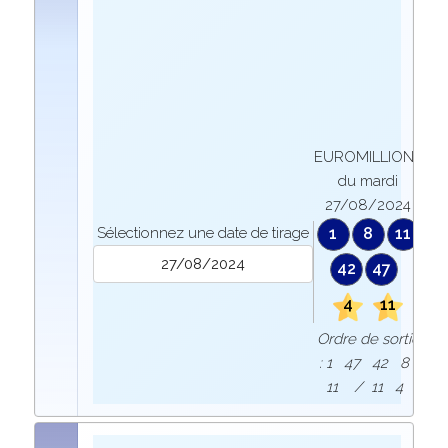
EUROMILLIONS
du mardi
27/08/2024
Sélectionnez une date de tirage
1
8
11
42
47
4
11
Ordre de sortie
: 1 47 42 8
11 / 11 4