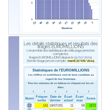
5
0
22
27
46
21
32
29
34
10
12
1
Numéros
Les détails statistiques et résultats des
tirages EUROMILLIONS
L'ensemble des statistiques de cette page prend en
compte les
tirages EUROMILLIONS depuis le
13/02/2004
.
Dernier tirage pris en compte :
mardi 27/08/2024
Statistiques de l'EUROMILLIONS
Les chiffres en surbrillance sont de bons candidats au
regard de leur historique.
Triez les colonnes de ce tableau en cliquant sur les en-
têtes.
Fréquence de
Date de
Écart
Écart
Numéro
Score
sortie
dernier tirage
actuel
max
22
141
19/07/2024
11
58
1571