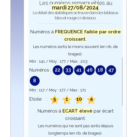
Les numéros remarquables au
mardi 27/08/2024
.
Le détail des statistiques se trouve dans les tableaux
bleu et rouge ci-dessous.
Numéros à
FREQUENCE faible par ordre
croissant.
Les numéros sortis le moins souvent (en nb. de
tirages).
Min :
141
/ Moy :
177
/ Max :
203
22
33
41
46
18
47
Numéros :
8
Min :
117
/ Moy :
177
/ Max :
171
5
1
10
4
Etoile :
Numéros à
ECART élevé
par écart
croissant.
Les numéros qui ne sont pas sortis depuis
longtemps (en nb. de tirages).