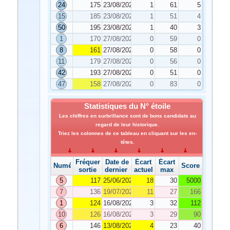
24
175
23/08/2024
1
61
5
15
185
23/08/2024
1
51
4
50
195
23/08/2024
1
40
3
1
170
27/08/2024
0
59
0
8
161
27/08/2024
0
58
0
11
179
27/08/2024
0
56
0
42
193
27/08/2024
0
51
0
47
158
27/08/2024
0
83
0
Statistiques du N° étoile
Les chiffres en surbrillance sont de bons candidats au
regard de leur historique.
Triez les colonnes de ce tableau en cliquant sur les en-
têtes.
Fréquence de
Date de
Écart
Écart
Numéro
Score
sortie
dernier tirage
actuel
max
5
117
25/06/2024
18
30
5000
7
136
19/07/2024
11
27
166
1
124
16/08/2024
3
32
112
10
126
16/08/2024
3
29
90
6
146
13/08/2024
4
23
40