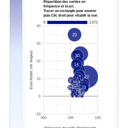
Répartition des sorties en
fréquence et écart.
Tracer un rectangle pour zoomer
puis Clic droit pour rétablir la vue.
0
1,571
40
20
30
Ecart Actuel. (nb. tirages)
43
30
20
3
14
31
6
32
36
2
48
22
34
10
19
35
4
37
38
28
12
5
46
27
41
23
44
21
25
33
16
39
40
45
49
7
18
9
1
8
0
-10
300
200
100