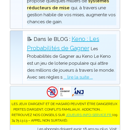
propose quelques milliers de
systèmes
réducteurs de mise
qui, à travers une
gestion habile de vos mises, augmente vos
chances de gain.
Keno : Les
📝 Dans le BLOG :
Probabilités de Gagner
Les
Probabilités de Gagner au Keno Le Keno
est un jeu de loterie populaire qui attire
des millions de joueurs à travers le monde.
Avec ses règles s
... lire la suite ...
LES JEUX D’ARGENT ET DE HASARD PEUVENT ÊTRE DANGEREUX
: PERTES D’ARGENT, CONFLITS FAMILIAUX, ADDICTION...
RETROUVEZ NOS CONSEILS SUR
JOUEURS-INFO-SERVICE.FR
(09
74 75 13 13 – APPEL NON SURTAXÉ).
Les abonnés doivent avoir 18 ans ou plus. Visit :