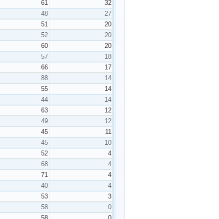
61
32
48
27
51
20
52
20
60
20
57
18
66
17
88
14
55
14
44
14
63
12
49
12
45
11
45
10
52
4
68
4
71
4
40
4
53
3
58
0
58
0