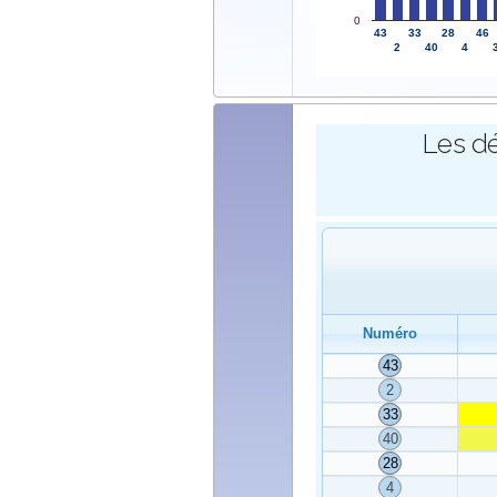
0
43
33
28
46
2
40
4
Les dé
Numéro
43
2
33
40
28
4