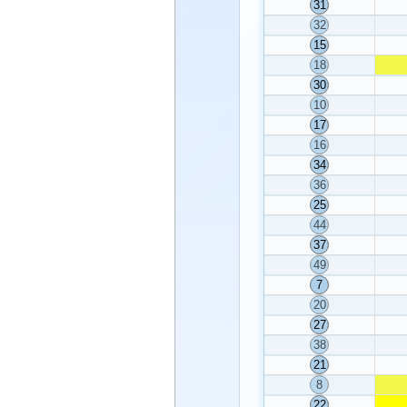
31
32
15
18
30
10
17
16
34
36
25
44
37
49
7
20
27
38
21
8
22