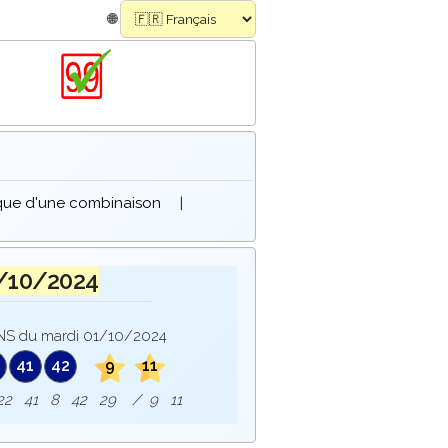
🌐
ique d'une combinaison
|
/10/2024
S du mardi 01/10/2024
41
42
9
11
e : 22 41 8 42 29 / 9 11