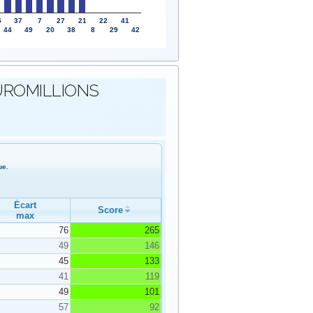
5
37
7
27
21
22
41
44
49
20
38
8
29
42
s EUROMILLIONS
ue.
Écart
Score
max
76
265
49
146
45
133
41
119
49
101
57
92