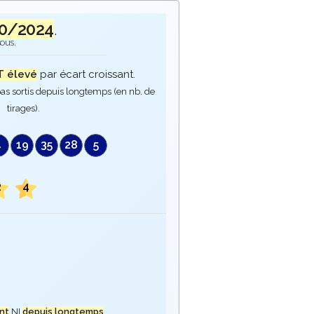
10/2024
.
sous.
 élevé
par écart croissant.
as sortis depuis longtemps (en nb. de
tirages).
4
19
35
28
5
2
4
nt
NI
depuis longtemps