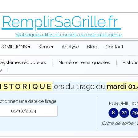
RemplirSaGrille.fr
Statistiques utiles et conseils de mise intelligente.
ROMILLIONS ▾
Keno ▾
Analyse
Blog
Contact
Systèmes réducteurs
|
Numéros remarquables
|
Histor
s
|
I S T O R I Q U E
lors du tirage du
mardi 01
ctionnez une date de tirage
EUROMILLION
8
22
29
Ordre de sorti