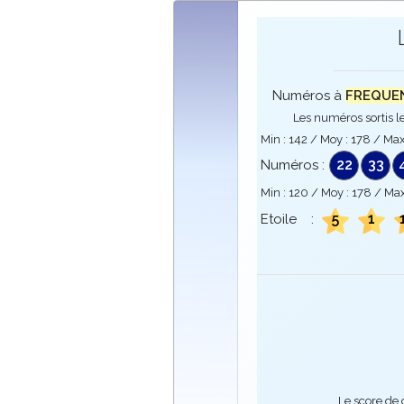
Numéros à
FREQUENC
Les numéros sortis le
Min :
142
/ Moy :
178
/ Max
22
33
Numéros :
Min :
120
/ Moy :
178
/ Max
5
1
Etoile :
Le score de