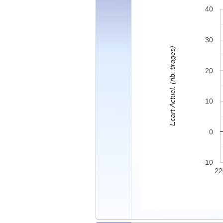
40
30
Ecart Actuel. (nb. tirages)
20
10
0
-10
22