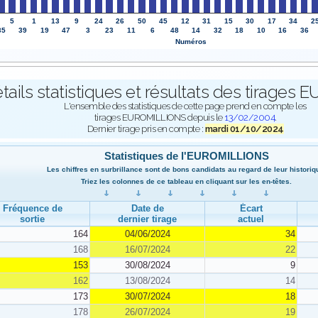
5
1
13
9
24
26
50
45
12
31
15
30
17
34
2
35
39
19
47
3
23
11
6
48
14
32
18
10
16
36
Numéros
tails statistiques et résultats des tirage
L'ensemble des statistiques de cette page prend en compte les
tirages EUROMILLIONS depuis le
13/02/2004
.
Dernier tirage pris en compte :
mardi 01/10/2024
Statistiques de l'EUROMILLIONS
Les chiffres en surbrillance sont de bons candidats au regard de leur historiq
Triez les colonnes de ce tableau en cliquant sur les en-têtes.
Fréquence de
Date de
Écart
sortie
dernier tirage
actuel
164
04/06/2024
34
168
16/07/2024
22
153
30/08/2024
9
162
13/08/2024
14
173
30/07/2024
18
178
26/07/2024
19