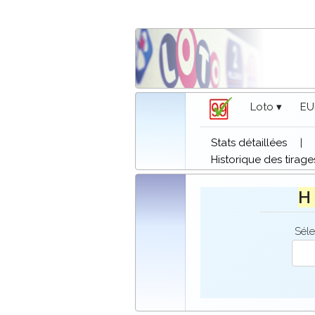
Loto ▾
EU
Stats détaillées
|
Historique des tirage
H 
Séle