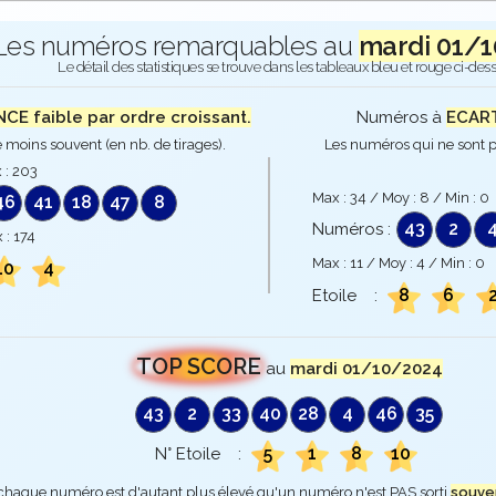
Les numéros remarquables au
mardi 01/
Le détail des statistiques se trouve dans les tableaux bleu et rouge ci-des
E faible par ordre croissant.
Numéros à
ECART
 moins souvent (en nb. de tirages).
Les numéros qui ne sont p
 :
203
Max :
34
/ Moy :
8
/ Min :
0
46
41
18
47
8
43
2
Numéros :
 :
174
Max :
11
/ Moy :
4
/ Min :
0
10
4
8
6
Etoile :
TOP SCORE
au
mardi 01/10/2024
43
2
33
40
28
4
46
35
5
1
8
10
N° Etoile :
 chaque numéro est d'autant plus élevé qu'un numéro n'est PAS sorti
souve