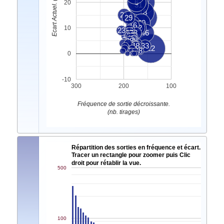
Ecart Actuel. (nb. tirages)
6
47
20
31
18
21
29
41
14
40
16
32
36
10
23
15
27
3
46
17
25
45
30
38
1
48
2
33
22
7
8
4
0
-10
300
200
100
Fréquence de sortie décroissante.
(nb. tirages)
Répartition des sorties en fréquence et écart.
Tracer un rectangle pour zoomer puis Clic
droit pour rétablir la vue.
500
100