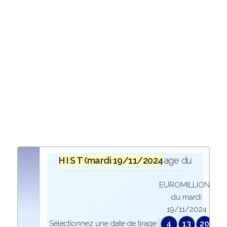
H I S T O R I Q U E
mardi 19/11/2024
lors du tirage du
EUROMILLIONS
du mardi
19/11/2024
Sélectionnez une date de tirage
4
13
20