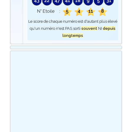
43
22
47
41
18
9
5
31
5
4
11
8
N° Etoile :
Le score de chaque numéro est d'autant plus élevé
qu'un numéro n'est PAS sorti
souvent
NI
depuis
longtemps