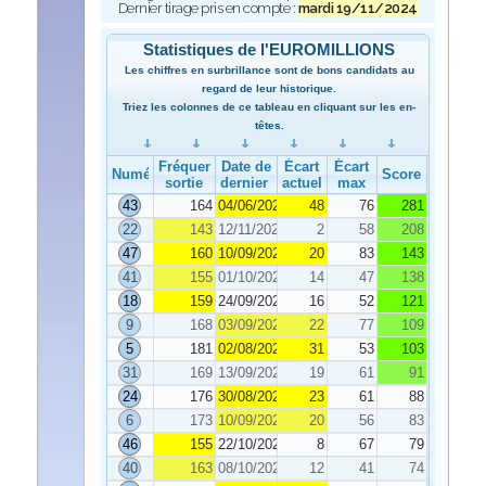
Dernier tirage pris en compte :
mardi 19/11/2024
Statistiques de l'EUROMILLIONS
Les chiffres en surbrillance sont de bons candidats au
regard de leur historique.
Triez les colonnes de ce tableau en cliquant sur les en-
têtes.
Fréquence de
Date de
Écart
Écart
Numéro
Score
sortie
dernier tirage
actuel
max
43
164
04/06/2024
48
76
281
22
143
12/11/2024
2
58
208
47
160
10/09/2024
20
83
143
41
155
01/10/2024
14
47
138
18
159
24/09/2024
16
52
121
9
168
03/09/2024
22
77
109
5
181
02/08/2024
31
53
103
31
169
13/09/2024
19
61
91
24
176
30/08/2024
23
61
88
6
173
10/09/2024
20
56
83
46
155
22/10/2024
8
67
79
40
163
08/10/2024
12
41
74