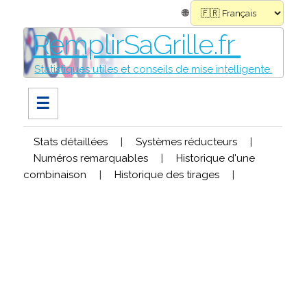
🌐
RemplirSaGrille.fr
Statistiques utiles et conseils de mise intelligente.
☰
Stats détaillées
|
Systèmes réducteurs
|
Numéros remarquables
|
Historique d'une
combinaison
|
Historique des tirages
|