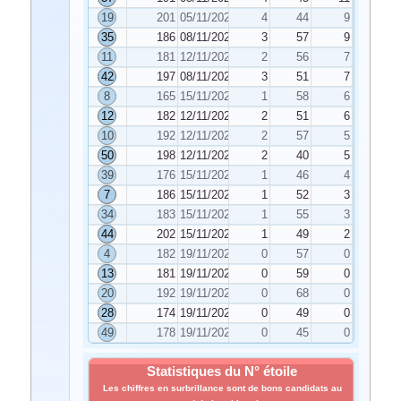
19
201
05/11/2024
4
44
9
35
186
08/11/2024
3
57
9
11
181
12/11/2024
2
56
7
42
197
08/11/2024
3
51
7
8
165
15/11/2024
1
58
6
12
182
12/11/2024
2
51
6
10
192
12/11/2024
2
57
5
50
198
12/11/2024
2
40
5
39
176
15/11/2024
1
46
4
7
186
15/11/2024
1
52
3
34
183
15/11/2024
1
55
3
44
202
15/11/2024
1
49
2
4
182
19/11/2024
0
57
0
13
181
19/11/2024
0
59
0
20
192
19/11/2024
0
68
0
28
174
19/11/2024
0
49
0
49
178
19/11/2024
0
45
0
Statistiques du N° étoile
Les chiffres en surbrillance sont de bons candidats au