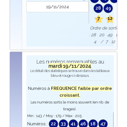
28
49
7
12
Ordre de sortie
: 28 20 49 13
4 / 7 12
Les numéros remarquables au
mardi 19/11/2024
.
Le détail des statistiques se trouve dans les tableaux
bleu et rouge ci-dessous.
Numéros à
FREQUENCE faible par ordre
croissant.
Les numéros sortis le moins souvent (en nb. de
tirages).
Min :
143
/ Moy :
179
/ Max :
205
22
33
41
46
18
47
Numéros :