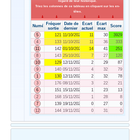
regard de leur historique.
Triez les colonnes de ce tableau en cliquant sur les en-
têtes.
Fréquence de
Date de
Écart
Écart
Numéro
Score
sortie
dernier tirage
actuel
max
5
121
11/10/2024
11
30
3929
4
133
11/10/2024
11
36
333
11
142
01/10/2024
14
41
251
8
143
25/10/2024
7
27
120
10
129
12/11/2024
2
29
87
9
140
05/11/2024
4
32
79
1
130
12/11/2024
2
32
78
3
176
08/11/2024
3
22
21
6
151
15/11/2024
1
23
13
2
168
15/11/2024
1
28
8
7
139
19/11/2024
0
27
0
12
144
19/11/2024
0
31
0