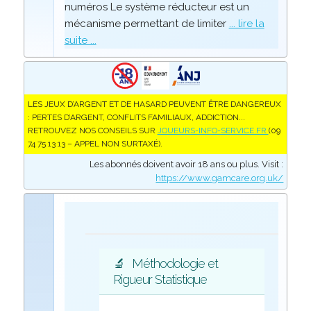
numéros Le système réducteur est un
mécanisme permettant de limiter
... lire la
suite ...
LES JEUX D’ARGENT ET DE HASARD PEUVENT ÊTRE DANGEREUX
: PERTES D’ARGENT, CONFLITS FAMILIAUX, ADDICTION...
RETROUVEZ NOS CONSEILS SUR
JOUEURS-INFO-SERVICE.FR
(09
74 75 13 13 – APPEL NON SURTAXÉ).
Les abonnés doivent avoir 18 ans ou plus. Visit :
https://www.gamcare.org.uk/
🔬
Méthodologie et
Rigueur Statistique