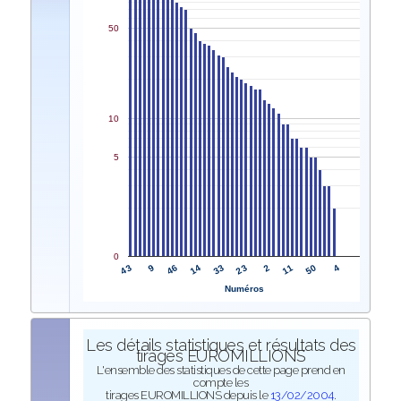
50
10
5
0
43
23
9
2
46
11
14
50
33
4
Numéros
Les détails statistiques et résultats des
tirages EUROMILLIONS
L'ensemble des statistiques de cette page prend en
compte les
tirages EUROMILLIONS depuis le
13/02/2004
.