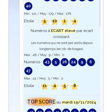
40
Min :
121
/ Moy :
179
/ Max :
176
5
10
1
4
Etoile :
Numéros à
ECART élevé
par écart
croissant.
Les numéros qui ne sont pas sortis depuis
longtemps (en nb. de tirages).
Max :
48
/ Moy :
9
/ Min :
0
43
5
26
24
9
6
Numéros :
47
Max :
14
/ Moy :
5
/ Min :
0
11
4
5
8
Etoile :
TOP SCORE
au
mardi 19/11/2024